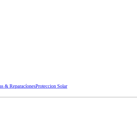
as & Reparacíones
Proteccion Solar