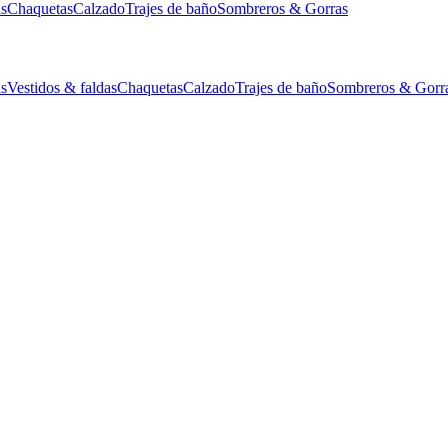
as
Chaquetas
Calzado
Trajes de baño
Sombreros & Gorras
as
Vestidos & faldas
Chaquetas
Calzado
Trajes de baño
Sombreros & Gorr