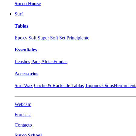
Surco House
Surf
Tablas
Epoxy Soft
Super Soft
Set Principiente
Essentiales
Leashes
Pads
Aletas
Fundas
Accessorios
Surf Wax
Coche & Racks de Tablas
Tapones Oídos
Herramient
Webcam
Forecast
Contacto
Surco School