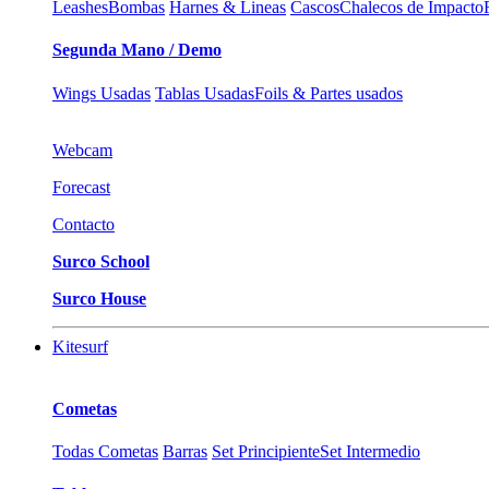
Leashes
Bombas
Harnes & Lineas
Cascos
Chalecos de Impacto
Segunda Mano / Demo
Wings Usadas
Tablas Usadas
Foils & Partes usados
Webcam
Forecast
Contacto
Surco School
Surco House
Kitesurf
Cometas
Todas Cometas
Barras
Set Principiente
Set Intermedio