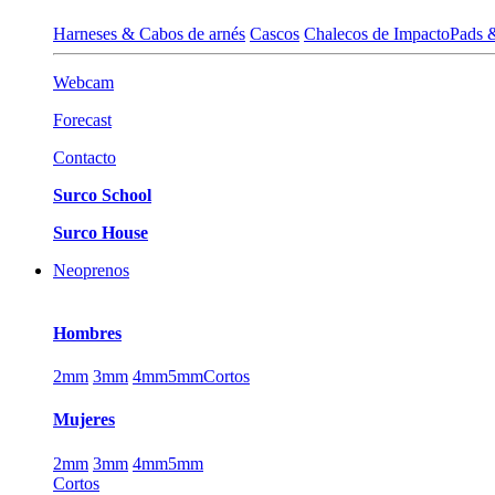
Harneses & Cabos de arnés
Cascos
Chalecos de Impacto
Pads 
Webcam
Forecast
Contacto
Surco School
Surco House
Neoprenos
Hombres
2mm
3mm
4mm
5mm
Cortos
Mujeres
2mm
3mm
4mm
5mm
Cortos