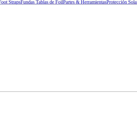
Foot Straps
Fundas Tablas de Foil
Partes & Herramientas
Protección Sola