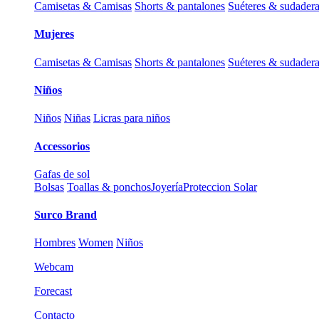
Camisetas & Camisas
Shorts & pantalones
Suéteres & sudader
Mujeres
Camisetas & Camisas
Shorts & pantalones
Suéteres & sudader
Niños
Niños
Niñas
Licras para niños
Accessorios
Gafas de sol
Bolsas
Toallas & ponchos
Joyería
Proteccion Solar
Surco Brand
Hombres
Women
Niños
Webcam
Forecast
Contacto