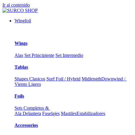
Ir al contenido
Wingfoil
Wings
Alas
Set Principiente
Set Intermedio
Tablas
Shapes Clasicos
Surf Foil / Hybrid
Midlength
Downwind /
Viento Ligero
Foils
Sets Completos &
Ala Delantera
Fuselajes
Mastiles
Estabilizadores
Accessorios