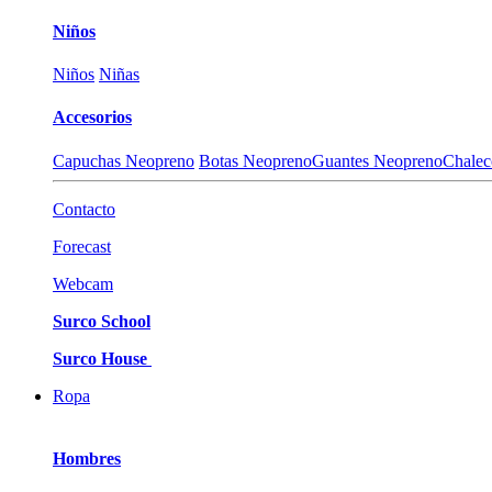
Niños
Niños
Niñas
Accesorios
Capuchas Neopreno
Botas Neopreno
Guantes Neopreno
Chalec
Contacto
Forecast
Webcam
Surco School
Surco House
Ropa
Hombres