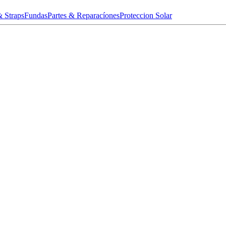
& Straps
Fundas
Partes & Reparacíones
Proteccion Solar