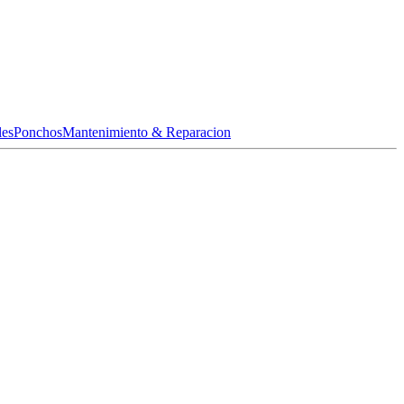
les
Ponchos
Mantenimiento & Reparacion