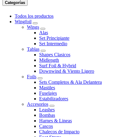
Categorías
Todos los productos
Wingfoil
Wings
Alas
Set Principiante
Set Intermedio
Tablas
Shapes Clasicos
Midlength
Surf Foil & Hybrid
Downwind & Viento Ligero
Foils
Sets Completos & Ala Delantera
Mastiles
Fuselajes
Estabilizadores
Accesorios
Leashes
Bombas
Harnes & Lineas
Cascos
Chalecos de Impacto