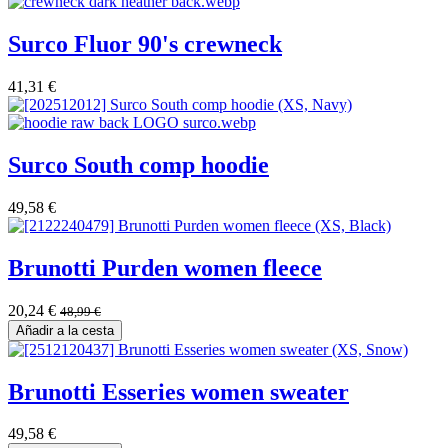
Surco Fluor 90's crewneck
41,31
€
Surco South comp hoodie
49,58
€
Brunotti Purden women fleece
20,24
€
48,99
€
Añadir a la cesta
Brunotti Esseries women sweater
49,58
€