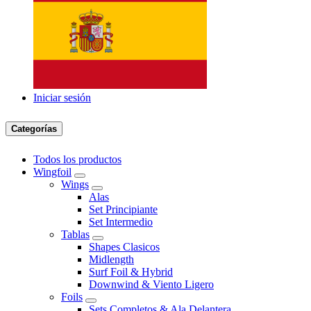
Iniciar sesión
Categorías
Todos los productos
Wingfoil
Wings
Alas
Set Principiante
Set Intermedio
Tablas
Shapes Clasicos
Midlength
Surf Foil & Hybrid
Downwind & Viento Ligero
Foils
Sets Completos & Ala Delantera