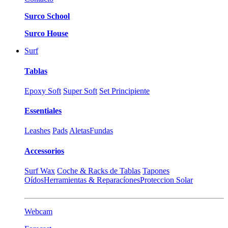
Surco School
Surco House
Surf
Tablas
Epoxy Soft
Super Soft
Set Principiente
Essentiales
Leashes
Pads
Aletas
Fundas
Accessorios
Surf Wax
Coche & Racks de Tablas
Tapones
Oídos
Herramientas & Reparacíones
Proteccion Solar
Webcam