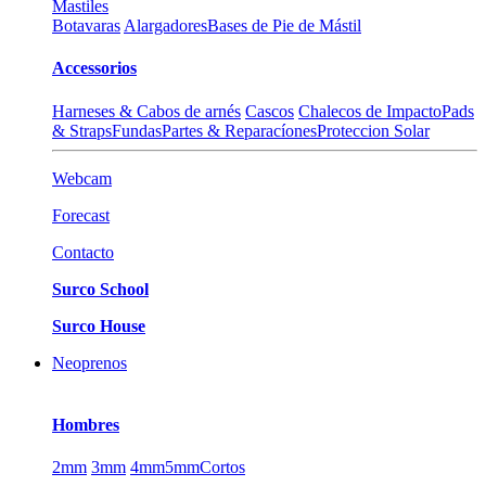
Mastiles
Botavaras
Alargadores
Bases de Pie de Mástil
Accessorios
Harneses & Cabos de arnés
Cascos
Chalecos de Impacto
Pads
& Straps
Fundas
Partes & Reparacíones
Proteccion Solar
Webcam
Forecast
Contacto
Surco School
Surco House
Neoprenos
Hombres
2mm
3mm
4mm
5mm
Cortos