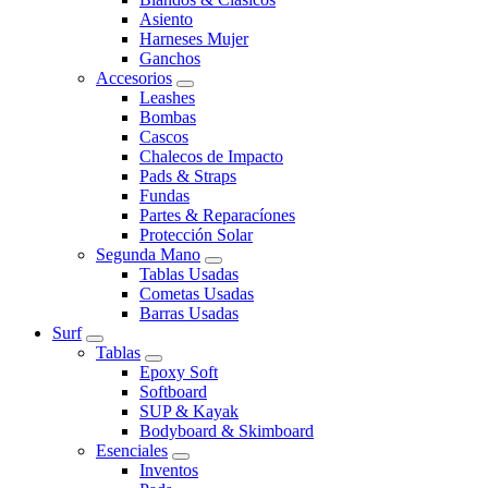
Asiento
Harneses Mujer
Ganchos
Accesorios
Leashes
Bombas
Cascos
Chalecos de Impacto
Pads & Straps
Fundas
Partes & Reparacíones
Protección Solar
Segunda Mano
Tablas Usadas
Cometas Usadas
Barras Usadas
Surf
Tablas
Epoxy Soft
Softboard
SUP & Kayak
Bodyboard & Skimboard
Esenciales
Inventos