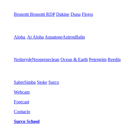
Brunotti
Brunotti RDP
Dakine
Duna
Flojos
Aloha
At Aloha
Aquatone
Aztron
Balin
Neilpryde
Neopreneclean
Ocean & Earth
Petergrim
Reedin
Sabre
Simba
Stoke
Surco
Webcam
Forecast
Contacto
Surco School