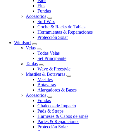
Pads
Fins
Fundas
Accesorios
Surf Wax
Coche & Racks de Tablas
Herramientas & Reparacíones
Protección Solar
Windsurf
Velas
Todas Velas
Set Principiante
Tablas
Wave & Freestyle
Mastiles & Botavaras
Mastiles
Botavaras
Alargadores & Bases
Accesorios
Fundas
Chalecos de Impacto
Pads & Straps
Harneses & Cabos de arnés
Partes & Reparacíones
Protección Solar