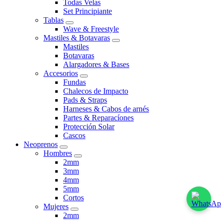
Todas Velas
Set Principiante
Tablas
Wave & Freestyle
Mastiles & Botavaras
Mastiles
Botavaras
Alargadores & Bases
Accesorios
Fundas
Chalecos de Impacto
Pads & Straps
Harneses & Cabos de arnés
Partes & Reparacíones
Protección Solar
Cascos
Neoprenos
Hombres
2mm
3mm
4mm
5mm
Cortos
Mujeres
2mm