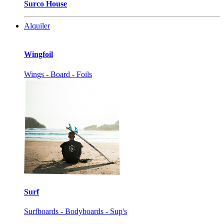
Surco House
Alquiler
Wingfoil
Wings - Board - Foils
Surf
Surfboards - Bodyboards - Sup's