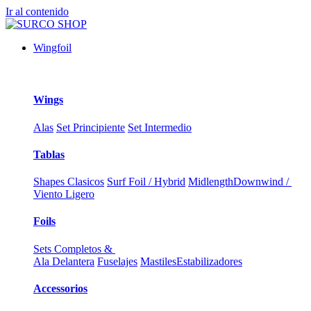
Ir al contenido
Wingfoil
Wings
Alas
Set Principiente
Set Intermedio
Tablas
Shapes Clasicos
Surf Foil / Hybrid
Midlength
Downwind /
Viento Ligero
Foils
Sets Completos &
Ala Delantera
Fuselajes
Mastiles
Estabilizadores
Accessorios