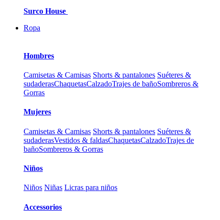
Surco House
Ropa
Hombres
Camisetas & Camisas
Shorts & pantalones
Suéteres &
sudaderas
Chaquetas
Calzado
Trajes de baño
Sombreros &
Gorras
Mujeres
Camisetas & Camisas
Shorts & pantalones
Suéteres &
sudaderas
Vestidos & faldas
Chaquetas
Calzado
Trajes de
baño
Sombreros & Gorras
Niños
Niños
Niñas
Licras para niños
Accessorios