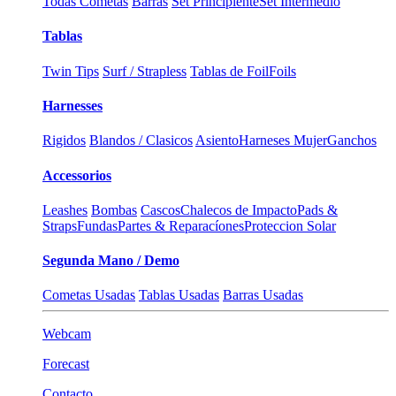
Todas Cometas
Barras
Set Principiente
Set Intermedio
Tablas
Twin Tips
Surf / Strapless
Tablas de Foil
Foils
Harnesses
Rigidos
Blandos / Clasicos
Asiento
Harneses Mujer
Ganchos
Accessorios
Leashes
Bombas
Cascos
Chalecos de Impacto
Pads &
Straps
Fundas
Partes & Reparacíones
Proteccion Solar
Segunda Mano / Demo
Cometas Usadas
Tablas Usadas
Barras Usadas
Webcam
Forecast
Contacto