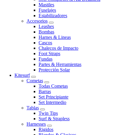
Mastiles
Fuselajes
Estabilizadores
Accesorios
Leashes
Bombas
Harnes & Lineas
Cascos
Chalecos de Impacto
Foot Straps
Fundas
Partes & Herramientas
Protección Solar
Kitesurf
Cometas
Todas Cometas
Barras
Set Principiante
Set Intermedio
Tablas
Twin Tips
Surf & Strapless
Harnesses
Rigidos
Blandos & Clasicos