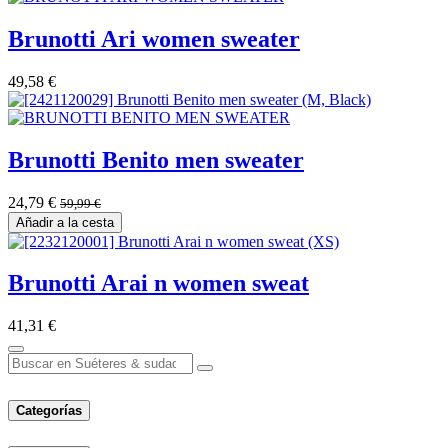
Brunotti Ari women sweater
49,58
€
Brunotti Benito men sweater
24,79
€
59,99
€
Añadir a la cesta
Brunotti Arai n women sweat
41,31
€
Categorías