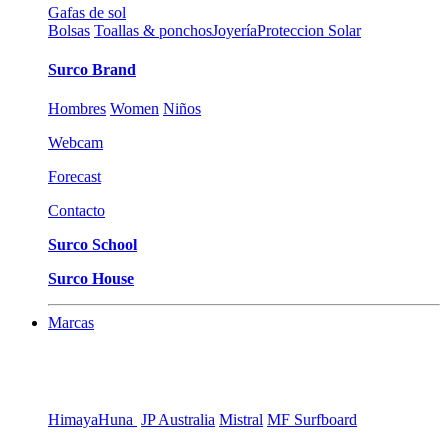
Gafas de sol
Bolsas
Toallas & ponchos
Joyería
Proteccion Solar
Surco Brand
Hombres
Women
Niños
Webcam
Forecast
Contacto
Surco School
Surco House
Marcas
Himaya
Huna
JP Australia
Mistral
MF Surfboard