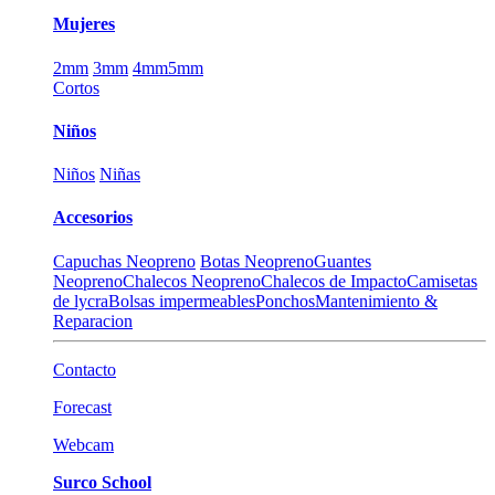
Mujeres
2mm
3mm
4mm
5mm
Cortos
Niños
Niños
Niñas
Accesorios
Capuchas Neopreno
Botas Neopreno
Guantes
Neopreno
Chalecos Neopreno
Chalecos de Impacto
Camisetas
de lycra
Bolsas impermeables
Ponchos
Mantenimiento &
Reparacion
Contacto
Forecast
Webcam
Surco School