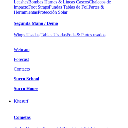
Leashes
Bombas
Harnes & Lineas
Cascos
Chalecos de
Impacto
Foot Straps
Fundas Tablas de Foil
Partes &
Herramientas
Protección Solar
Segunda Mano / Demo
Wings Usadas
Tablas Usadas
Foils & Partes usados
Webcam
Forecast
Contacto
Surco School
Surco House
Kitesurf
Cometas