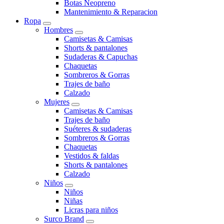
Botas Neopreno
Mantenimiento & Reparacion
Ropa
Hombres
Camisetas & Camisas
Shorts & pantalones
Sudaderas & Capuchas
Chaquetas
Sombreros & Gorras
Trajes de baño
Calzado
Mujeres
Camisetas & Camisas
Trajes de baño
Suéteres & sudaderas
Sombreros & Gorras
Chaquetas
Vestidos & faldas
Shorts & pantalones
Calzado
Niños
Niños
Niñas
Licras para niños
Surco Brand