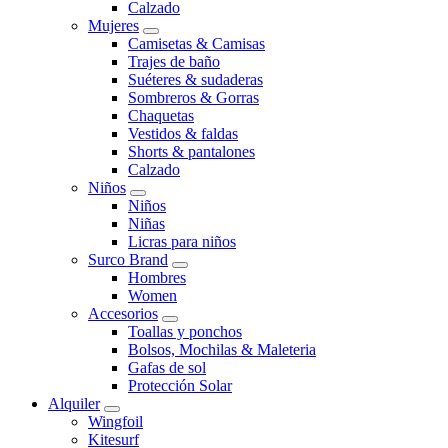
Calzado
Mujeres
Camisetas & Camisas
Trajes de baño
Suéteres & sudaderas
Sombreros & Gorras
Chaquetas
Vestidos & faldas
Shorts & pantalones
Calzado
Niños
Niños
Niñas
Licras para niños
Surco Brand
Hombres
Women
Accesorios
Toallas y ponchos
Bolsos, Mochilas & Maleteria
Gafas de sol
Protección Solar
Alquiler
Wingfoil
Kitesurf