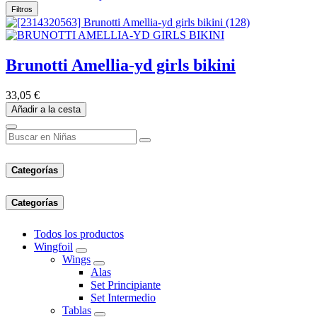
Filtros
Brunotti Amellia-yd girls bikini
33,05
€
Añadir a la cesta
Categorías
Categorías
Todos los productos
Wingfoil
Wings
Alas
Set Principiante
Set Intermedio
Tablas