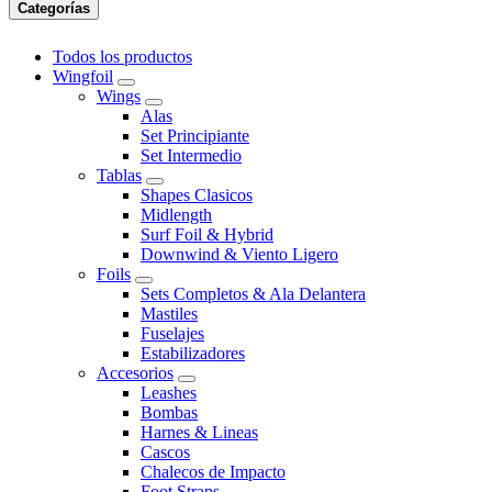
Categorías
Todos los productos
Wingfoil
Wings
Alas
Set Principiante
Set Intermedio
Tablas
Shapes Clasicos
Midlength
Surf Foil & Hybrid
Downwind & Viento Ligero
Foils
Sets Completos & Ala Delantera
Mastiles
Fuselajes
Estabilizadores
Accesorios
Leashes
Bombas
Harnes & Lineas
Cascos
Chalecos de Impacto
Foot Straps