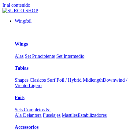
Ir al contenido
Wingfoil
Wings
Alas
Set Principiente
Set Intermedio
Tablas
Shapes Clasicos
Surf Foil / Hybrid
Midlength
Downwind /
Viento Ligero
Foils
Sets Completos &
Ala Delantera
Fuselajes
Mastiles
Estabilizadores
Accessorios