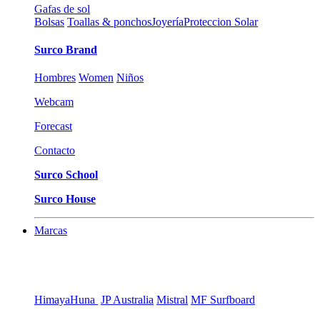
Gafas de sol
Bolsas
Toallas & ponchos
Joyería
Proteccion Solar
Surco Brand
Hombres
Women
Niños
Webcam
Forecast
Contacto
Surco School
Surco House
Marcas
Himaya
Huna
JP Australia
Mistral
MF Surfboard