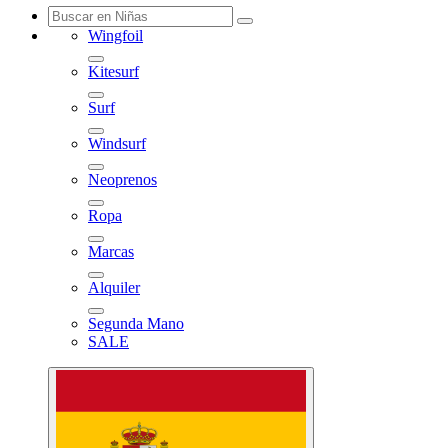
Wingfoil
Kitesurf
Surf
Windsurf
Neoprenos
Ropa
Marcas
Alquiler
Segunda Mano
SALE