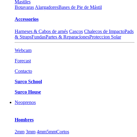
Mastiles
Botavaras
Alargadores
Bases de Pie de Mástil
Accessorios
Harneses & Cabos de arnés
Cascos
Chalecos de Impacto
Pads
& Straps
Fundas
Partes & Reparacíones
Proteccion Solar
Webcam
Forecast
Contacto
Surco School
Surco House
Neoprenos
Hombres
2mm
3mm
4mm
5mm
Cortos