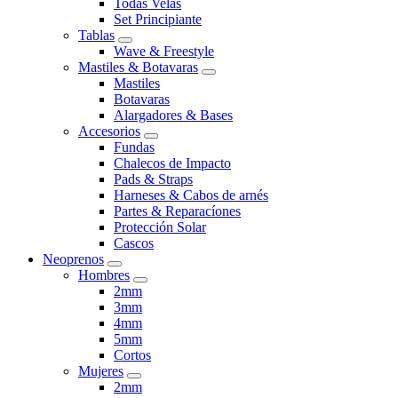
Todas Velas
Set Principiante
Tablas
Wave & Freestyle
Mastiles & Botavaras
Mastiles
Botavaras
Alargadores & Bases
Accesorios
Fundas
Chalecos de Impacto
Pads & Straps
Harneses & Cabos de arnés
Partes & Reparacíones
Protección Solar
Cascos
Neoprenos
Hombres
2mm
3mm
4mm
5mm
Cortos
Mujeres
2mm