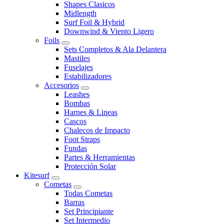
Shapes Clasicos
Midlength
Surf Foil & Hybrid
Downwind & Viento Ligero
Foils
Sets Completos & Ala Delantera
Mastiles
Fuselajes
Estabilizadores
Accesorios
Leashes
Bombas
Harnes & Lineas
Cascos
Chalecos de Impacto
Foot Straps
Fundas
Partes & Herramientas
Protección Solar
Kitesurf
Cometas
Todas Cometas
Barras
Set Principiante
Set Intermedio