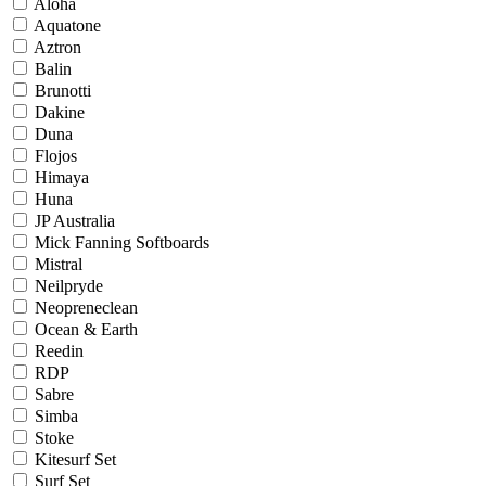
Aloha
Aquatone
Aztron
Balin
Brunotti
Dakine
Duna
Flojos
Himaya
Huna
JP Australia
Mick Fanning Softboards
Mistral
Neilpryde
Neopreneclean
Ocean & Earth
Reedin
RDP
Sabre
Simba
Stoke
Kitesurf Set
Surf Set