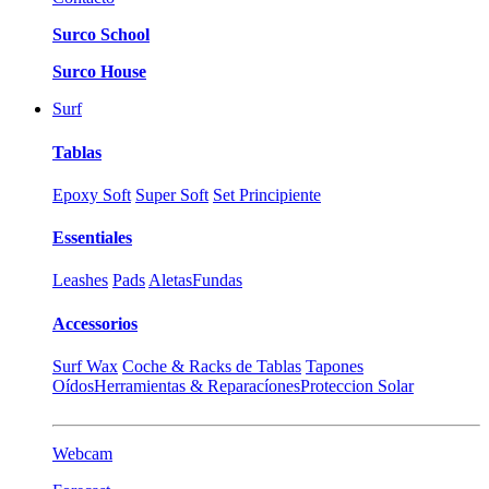
Surco School
Surco House
Surf
Tablas
Epoxy Soft
Super Soft
Set Principiente
Essentiales
Leashes
Pads
Aletas
Fundas
Accessorios
Surf Wax
Coche & Racks de Tablas
Tapones
Oídos
Herramientas & Reparacíones
Proteccion Solar
Webcam