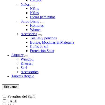
Calzado
Niños
Niños
Niñas
Licras para niños
Surco Brand
Hombres
Women
Accesorios
Toallas y ponchos
Bolsos, Mochilas & Maleteria
Gafas de sol
Protección Solar
Alquiler
Wingfoil
Kitesurf
Surf
Accessorios
Tarjetas Regalo
Etiquetas
Favoritos del Staff
SALE