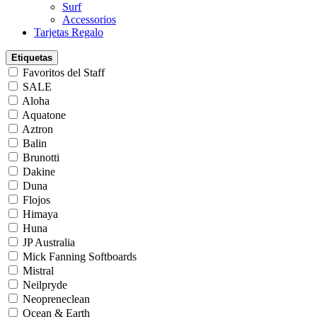
Surf
Accessorios
Tarjetas Regalo
Etiquetas
Favoritos del Staff
SALE
Aloha
Aquatone
Aztron
Balin
Brunotti
Dakine
Duna
Flojos
Himaya
Huna
JP Australia
Mick Fanning Softboards
Mistral
Neilpryde
Neopreneclean
Ocean & Earth