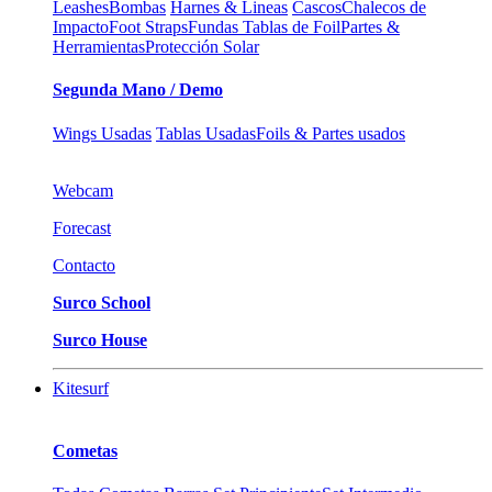
Leashes
Bombas
Harnes & Lineas
Cascos
Chalecos de
Impacto
Foot Straps
Fundas Tablas de Foil
Partes &
Herramientas
Protección Solar
Segunda Mano / Demo
Wings Usadas
Tablas Usadas
Foils & Partes usados
Webcam
Forecast
Contacto
Surco School
Surco House
Kitesurf
Cometas