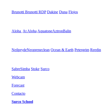
Brunotti
Brunotti RDP
Dakine
Duna
Flojos
Aloha
At Aloha
Aquatone
Aztron
Balin
Neilpryde
Neopreneclean
Ocean & Earth
Petergrim
Reedin
Sabre
Simba
Stoke
Surco
Webcam
Forecast
Contacto
Surco School