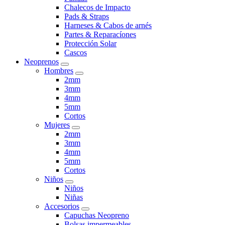
Chalecos de Impacto
Pads & Straps
Harneses & Cabos de arnés
Partes & Reparacíones
Protección Solar
Cascos
Neoprenos
Hombres
2mm
3mm
4mm
5mm
Cortos
Mujeres
2mm
3mm
4mm
5mm
Cortos
Niños
Niños
Niñas
Accesorios
Capuchas Neopreno
Bolsas impermeables