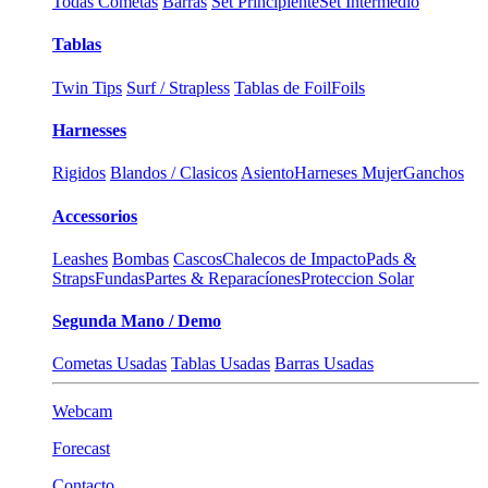
Todas Cometas
Barras
Set Principiente
Set Intermedio
Tablas
Twin Tips
Surf / Strapless
Tablas de Foil
Foils
Harnesses
Rigidos
Blandos / Clasicos
Asiento
Harneses Mujer
Ganchos
Accessorios
Leashes
Bombas
Cascos
Chalecos de Impacto
Pads &
Straps
Fundas
Partes & Reparacíones
Proteccion Solar
Segunda Mano / Demo
Cometas Usadas
Tablas Usadas
Barras Usadas
Webcam
Forecast
Contacto