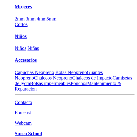
Mujeres
2mm
3mm
4mm
5mm
Cortos
Niños
Niños
Niñas
Accesorios
Capuchas Neopreno
Botas Neopreno
Guantes
Neopreno
Chalecos Neopreno
Chalecos de Impacto
Camisetas
de lycra
Bolsas impermeables
Ponchos
Mantenimiento &
Reparacion
Contacto
Forecast
Webcam
Surco School