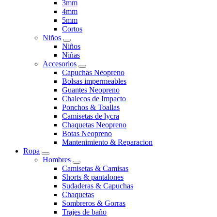
3mm
4mm
5mm
Cortos
Niños
Niños
Niñas
Accesorios
Capuchas Neopreno
Bolsas impermeables
Guantes Neopreno
Chalecos de Impacto
Ponchos & Toallas
Camisetas de lycra
Chaquetas Neopreno
Botas Neopreno
Mantenimiento & Reparacion
Ropa
Hombres
Camisetas & Camisas
Shorts & pantalones
Sudaderas & Capuchas
Chaquetas
Sombreros & Gorras
Trajes de baño