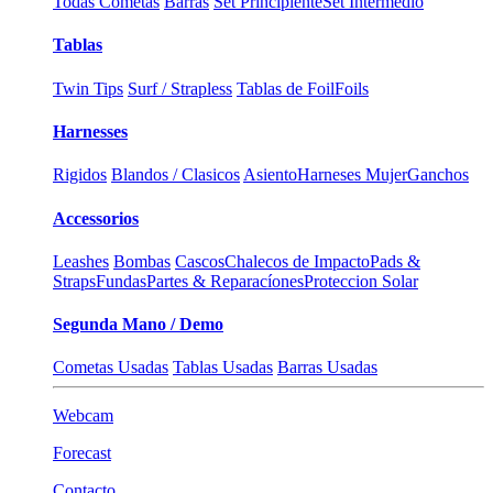
Todas Cometas
Barras
Set Principiente
Set Intermedio
Tablas
Twin Tips
Surf / Strapless
Tablas de Foil
Foils
Harnesses
Rigidos
Blandos / Clasicos
Asiento
Harneses Mujer
Ganchos
Accessorios
Leashes
Bombas
Cascos
Chalecos de Impacto
Pads &
Straps
Fundas
Partes & Reparacíones
Proteccion Solar
Segunda Mano / Demo
Cometas Usadas
Tablas Usadas
Barras Usadas
Webcam
Forecast
Contacto