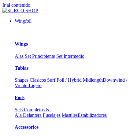
Ir al contenido
Wingfoil
Wings
Alas
Set Principiente
Set Intermedio
Tablas
Shapes Clasicos
Surf Foil / Hybrid
Midlength
Downwind /
Viento Ligero
Foils
Sets Completos &
Ala Delantera
Fuselajes
Mastiles
Estabilizadores
Accessorios