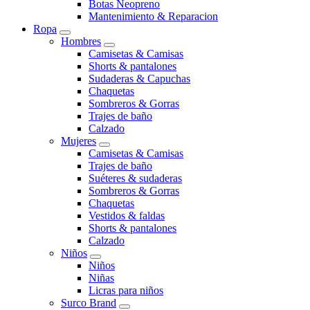
Botas Neopreno
Mantenimiento & Reparacion
Ropa
Hombres
Camisetas & Camisas
Shorts & pantalones
Sudaderas & Capuchas
Chaquetas
Sombreros & Gorras
Trajes de baño
Calzado
Mujeres
Camisetas & Camisas
Trajes de baño
Suéteres & sudaderas
Sombreros & Gorras
Chaquetas
Vestidos & faldas
Shorts & pantalones
Calzado
Niños
Niños
Niñas
Licras para niños
Surco Brand