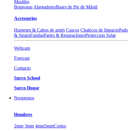
Mastiles
Botavaras
Alargadores
Bases de Pie de Mástil
Accessorios
Harneses & Cabos de arnés
Cascos
Chalecos de Impacto
Pads
& Straps
Fundas
Partes & Reparacíones
Proteccion Solar
Webcam
Forecast
Contacto
Surco School
Surco House
Neoprenos
Hombres
2mm
3mm
4mm
5mm
Cortos