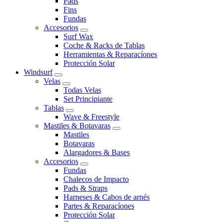
Pads
Fins
Fundas
Accesorios
Surf Wax
Coche & Racks de Tablas
Herramientas & Reparacíones
Protección Solar
Windsurf
Velas
Todas Velas
Set Principiante
Tablas
Wave & Freestyle
Mastiles & Botavaras
Mastiles
Botavaras
Alargadores & Bases
Accesorios
Fundas
Chalecos de Impacto
Pads & Straps
Harneses & Cabos de arnés
Partes & Reparacíones
Protección Solar