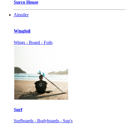
Surco House
Alquiler
Wingfoil
Wings - Board - Foils
Surf
Surfboards - Bodyboards - Sup's