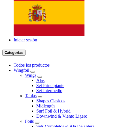
Iniciar sesión
Categorías
Todos los productos
Wingfoil
Wings
Alas
Set Principiante
Set Intermedio
Tablas
Shapes Clasicos
Midlength
Surf Foil & Hybrid
Downwind & Viento Ligero
Foils
Sets Completos & Ala Delantera