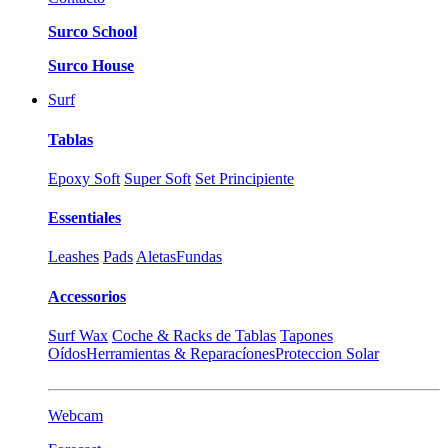
Surco School
Surco House
Surf
Tablas
Epoxy Soft
Super Soft
Set Principiente
Essentiales
Leashes
Pads
Aletas
Fundas
Accessorios
Surf Wax
Coche & Racks de Tablas
Tapones
Oídos
Herramientas & Reparacíones
Proteccion Solar
Webcam