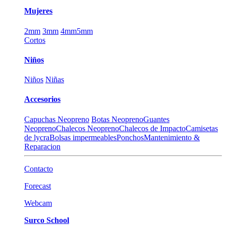
Mujeres
2mm
3mm
4mm
5mm
Cortos
Niños
Niños
Niñas
Accesorios
Capuchas Neopreno
Botas Neopreno
Guantes
Neopreno
Chalecos Neopreno
Chalecos de Impacto
Camisetas
de lycra
Bolsas impermeables
Ponchos
Mantenimiento &
Reparacion
Contacto
Forecast
Webcam
Surco School