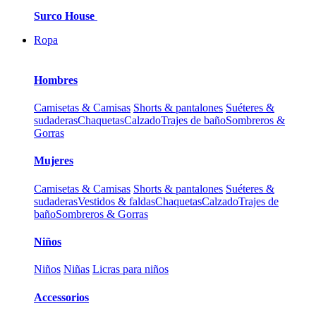
Surco House
Ropa
Hombres
Camisetas & Camisas
Shorts & pantalones
Suéteres &
sudaderas
Chaquetas
Calzado
Trajes de baño
Sombreros &
Gorras
Mujeres
Camisetas & Camisas
Shorts & pantalones
Suéteres &
sudaderas
Vestidos & faldas
Chaquetas
Calzado
Trajes de
baño
Sombreros & Gorras
Niños
Niños
Niñas
Licras para niños
Accessorios