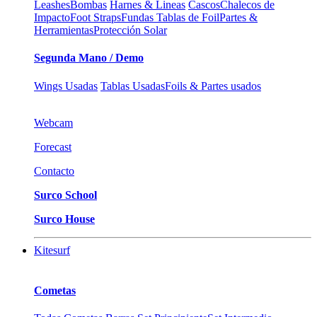
Leashes
Bombas
Harnes & Lineas
Cascos
Chalecos de
Impacto
Foot Straps
Fundas Tablas de Foil
Partes &
Herramientas
Protección Solar
Segunda Mano / Demo
Wings Usadas
Tablas Usadas
Foils & Partes usados
Webcam
Forecast
Contacto
Surco School
Surco House
Kitesurf
Cometas