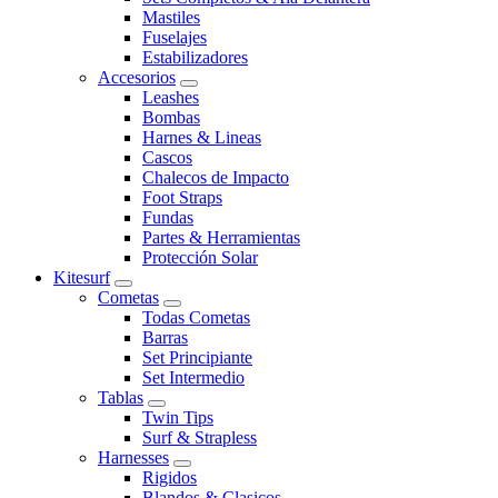
Mastiles
Fuselajes
Estabilizadores
Accesorios
Leashes
Bombas
Harnes & Lineas
Cascos
Chalecos de Impacto
Foot Straps
Fundas
Partes & Herramientas
Protección Solar
Kitesurf
Cometas
Todas Cometas
Barras
Set Principiante
Set Intermedio
Tablas
Twin Tips
Surf & Strapless
Harnesses
Rigidos
Blandos & Clasicos