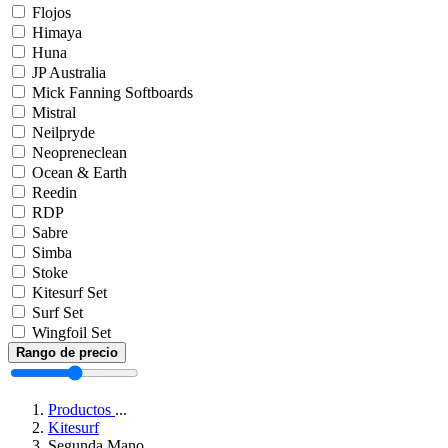
Flojos
Himaya
Huna
JP Australia
Mick Fanning Softboards
Mistral
Neilpryde
Neopreneclean
Ocean & Earth
Reedin
RDP
Sabre
Simba
Stoke
Kitesurf Set
Surf Set
Wingfoil Set
Rango de precio
Productos
...
Kitesurf
Segunda Mano