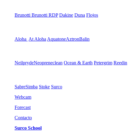
Brunotti
Brunotti RDP
Dakine
Duna
Flojos
Aloha
At Aloha
Aquatone
Aztron
Balin
Neilpryde
Neopreneclean
Ocean & Earth
Petergrim
Reedin
Sabre
Simba
Stoke
Surco
Webcam
Forecast
Contacto
Surco School