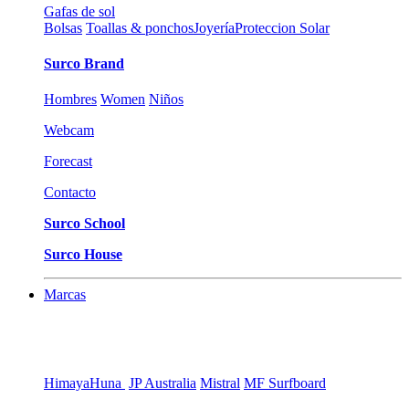
Gafas de sol
Bolsas
Toallas & ponchos
Joyería
Proteccion Solar
Surco Brand
Hombres
Women
Niños
Webcam
Forecast
Contacto
Surco School
Surco House
Marcas
Himaya
Huna
JP Australia
Mistral
MF Surfboard