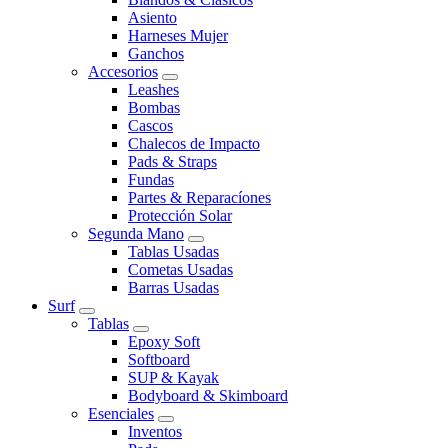
Asiento
Harneses Mujer
Ganchos
Accesorios
Leashes
Bombas
Cascos
Chalecos de Impacto
Pads & Straps
Fundas
Partes & Reparacíones
Protección Solar
Segunda Mano
Tablas Usadas
Cometas Usadas
Barras Usadas
Surf
Tablas
Epoxy Soft
Softboard
SUP & Kayak
Bodyboard & Skimboard
Esenciales
Inventos