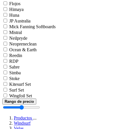
Flojos
Himaya
Huna
JP Australia
Mick Fanning Softboards
Mistral
Neilpryde
Neopreneclean
Ocean & Earth
Reedin
RDP
Sabre
Simba
Stoke
Kitesurf Set
Surf Set
Wingfoil Set
Rango de precio
Productos
...
Windsurf
Velas