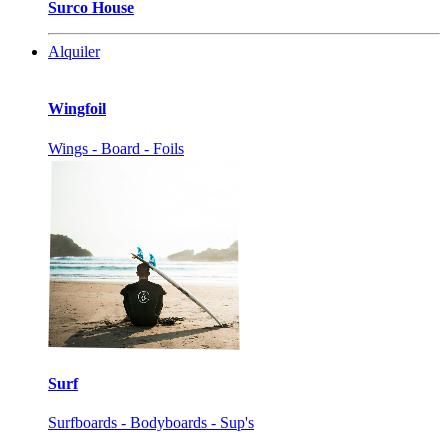
Surco House
Alquiler
Wingfoil
Wings - Board - Foils
Surf
Surfboards - Bodyboards - Sup's