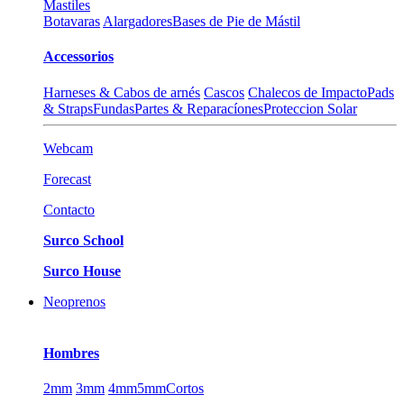
Mastiles
Botavaras
Alargadores
Bases de Pie de Mástil
Accessorios
Harneses & Cabos de arnés
Cascos
Chalecos de Impacto
Pads
& Straps
Fundas
Partes & Reparacíones
Proteccion Solar
Webcam
Forecast
Contacto
Surco School
Surco House
Neoprenos
Hombres
2mm
3mm
4mm
5mm
Cortos