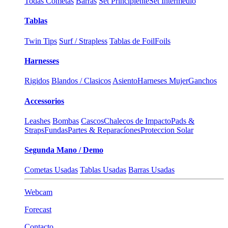
Todas Cometas
Barras
Set Principiente
Set Intermedio
Tablas
Twin Tips
Surf / Strapless
Tablas de Foil
Foils
Harnesses
Rigidos
Blandos / Clasicos
Asiento
Harneses Mujer
Ganchos
Accessorios
Leashes
Bombas
Cascos
Chalecos de Impacto
Pads &
Straps
Fundas
Partes & Reparacíones
Proteccion Solar
Segunda Mano / Demo
Cometas Usadas
Tablas Usadas
Barras Usadas
Webcam
Forecast
Contacto