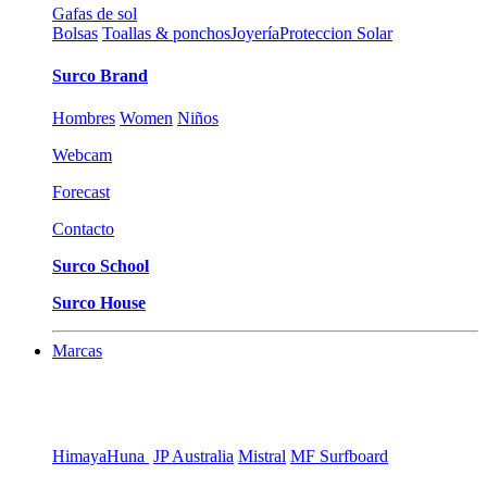
Gafas de sol
Bolsas
Toallas & ponchos
Joyería
Proteccion Solar
Surco Brand
Hombres
Women
Niños
Webcam
Forecast
Contacto
Surco School
Surco House
Marcas
Himaya
Huna
JP Australia
Mistral
MF Surfboard