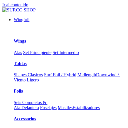
Ir al contenido
Wingfoil
Wings
Alas
Set Principiente
Set Intermedio
Tablas
Shapes Clasicos
Surf Foil / Hybrid
Midlength
Downwind /
Viento Ligero
Foils
Sets Completos &
Ala Delantera
Fuselajes
Mastiles
Estabilizadores
Accessorios