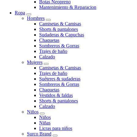
Botas Neopreno
Mantenimiento & Reparacion
Ropa
Hombres
Camisetas & Camisas
Shorts & pantalones
Sudaderas & Capuchas
Chaquetas
Sombreros & Gorras
Trajes de baño
Calzado
Mujeres
Camisetas & Camisas
Trajes de baño
Suéteres & sudaderas
Sombreros & Gorras
Chaquetas
Vestidos & faldas
Shorts & pantalones
Calzado
Niños
Niños
Niñas
Licras para niños
Surco Brand