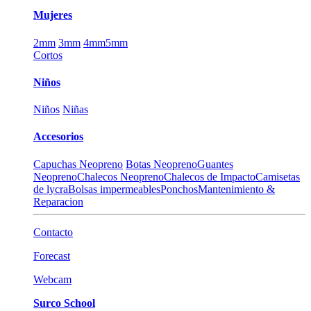
Mujeres
2mm
3mm
4mm
5mm
Cortos
Niños
Niños
Niñas
Accesorios
Capuchas Neopreno
Botas Neopreno
Guantes
Neopreno
Chalecos Neopreno
Chalecos de Impacto
Camisetas
de lycra
Bolsas impermeables
Ponchos
Mantenimiento &
Reparacion
Contacto
Forecast
Webcam
Surco School