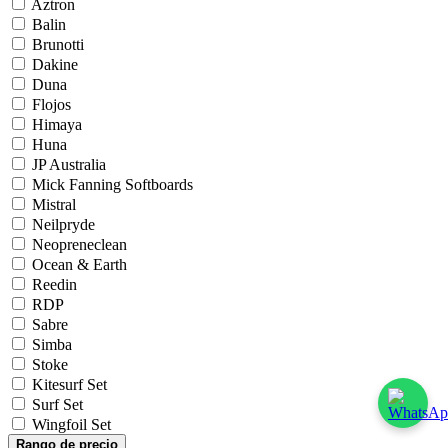
Aztron
Balin
Brunotti
Dakine
Duna
Flojos
Himaya
Huna
JP Australia
Mick Fanning Softboards
Mistral
Neilpryde
Neopreneclean
Ocean & Earth
Reedin
RDP
Sabre
Simba
Stoke
Kitesurf Set
Surf Set
Wingfoil Set
Rango de precio