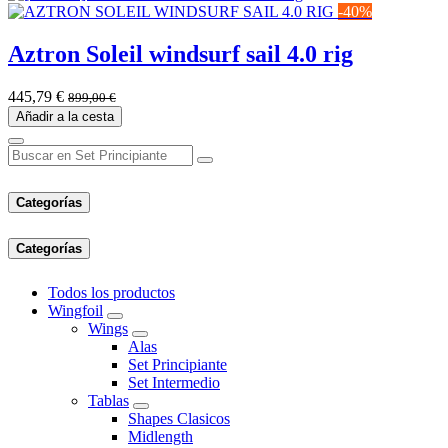
-40%
Aztron Soleil windsurf sail 4.0 rig
445,79
€
899,00
€
Añadir a la cesta
Categorías
Categorías
Todos los productos
Wingfoil
Wings
Alas
Set Principiante
Set Intermedio
Tablas
Shapes Clasicos
Midlength