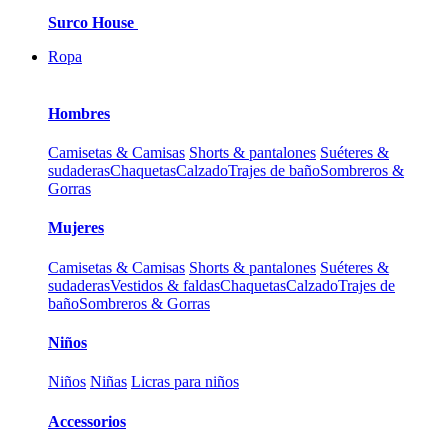
Surco House
Ropa
Hombres
Camisetas & Camisas
Shorts & pantalones
Suéteres &
sudaderas
Chaquetas
Calzado
Trajes de baño
Sombreros &
Gorras
Mujeres
Camisetas & Camisas
Shorts & pantalones
Suéteres &
sudaderas
Vestidos & faldas
Chaquetas
Calzado
Trajes de
baño
Sombreros & Gorras
Niños
Niños
Niñas
Licras para niños
Accessorios