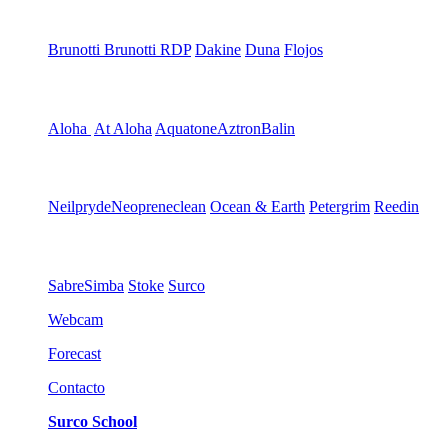
Brunotti
Brunotti RDP
Dakine
Duna
Flojos
Aloha
At Aloha
Aquatone
Aztron
Balin
Neilpryde
Neopreneclean
Ocean & Earth
Petergrim
Reedin
Sabre
Simba
Stoke
Surco
Webcam
Forecast
Contacto
Surco School