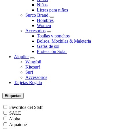
Niñas
Licras para niños
Surco Brand
Hombres
Women
Accesorios
Toallas y ponchos
Bolsos, Mochilas & Maleteria
Gafas de sol
Protección Solar
Alquiler
Wingfoil
Kitesurf
Surf
Accessorios
Tarjetas Regalo
Etiquetas
Favoritos del Staff
SALE
Aloha
Aquatone