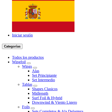
Iniciar sesión
Categorías
Todos los productos
Wingfoil
Wings
Alas
Set Principiante
Set Intermedio
Tablas
Shapes Clasicos
Midlength
Surf Foil & Hybrid
Downwind & Viento Ligero
Foils
Sets Completos & Ala Delantera