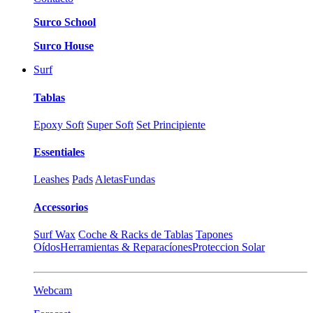
Surco School
Surco House
Surf
Tablas
Epoxy Soft
Super Soft
Set Principiente
Essentiales
Leashes
Pads
Aletas
Fundas
Accessorios
Surf Wax
Coche & Racks de Tablas
Tapones
Oídos
Herramientas & Reparacíones
Proteccion Solar
Webcam