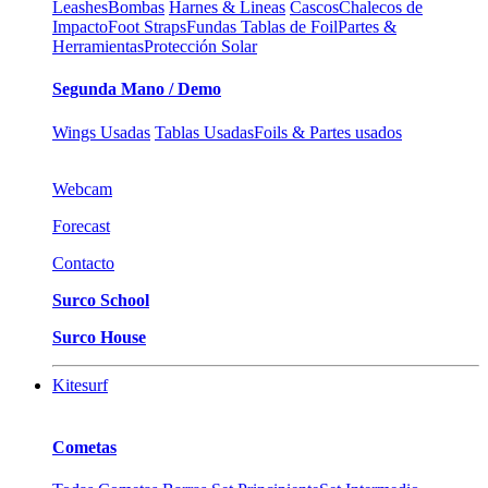
Leashes
Bombas
Harnes & Lineas
Cascos
Chalecos de
Impacto
Foot Straps
Fundas Tablas de Foil
Partes &
Herramientas
Protección Solar
Segunda Mano / Demo
Wings Usadas
Tablas Usadas
Foils & Partes usados
Webcam
Forecast
Contacto
Surco School
Surco House
Kitesurf
Cometas