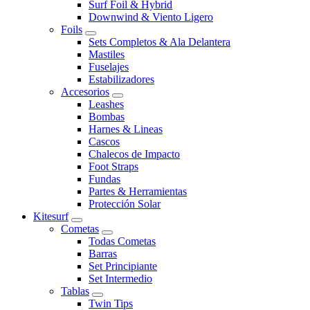
Surf Foil & Hybrid
Downwind & Viento Ligero
Foils
Sets Completos & Ala Delantera
Mastiles
Fuselajes
Estabilizadores
Accesorios
Leashes
Bombas
Harnes & Lineas
Cascos
Chalecos de Impacto
Foot Straps
Fundas
Partes & Herramientas
Protección Solar
Kitesurf
Cometas
Todas Cometas
Barras
Set Principiante
Set Intermedio
Tablas
Twin Tips