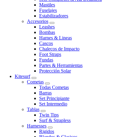
Mastiles
Fuselajes
Estabilizadores
Accesorios
Leashes
Bombas
Harnes & Lineas
Cascos
Chalecos de Impacto
Foot Straps
Fundas
Partes & Herramientas
Protección Solar
Kitesurf
Cometas
Todas Cometas
Barras
Set Principiante
Set Intermedio
Tablas
Twin Tips
Surf & Strapless
Harnesses
Rigidos
Blandos & Clasicos