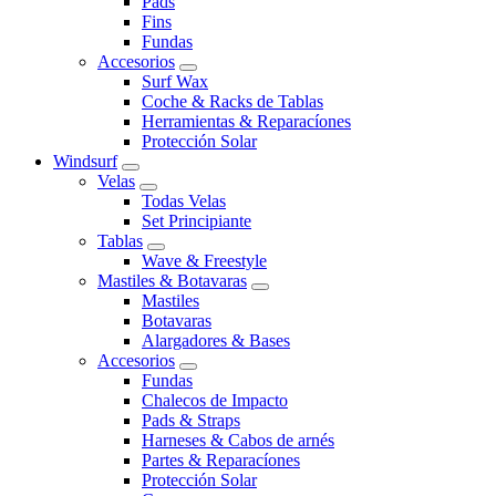
Pads
Fins
Fundas
Accesorios
Surf Wax
Coche & Racks de Tablas
Herramientas & Reparacíones
Protección Solar
Windsurf
Velas
Todas Velas
Set Principiante
Tablas
Wave & Freestyle
Mastiles & Botavaras
Mastiles
Botavaras
Alargadores & Bases
Accesorios
Fundas
Chalecos de Impacto
Pads & Straps
Harneses & Cabos de arnés
Partes & Reparacíones
Protección Solar