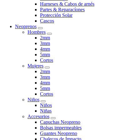
Harneses & Cabos de arnés
Partes & Reparacíones
Protección Solar
Cascos
Neoprenos
Hombres
2mm
3mm
4mm
5mm
Cortos
Mujeres
2mm
3mm
4mm
5mm
Cortos
Niños
Niños
Niñas
Accesorios
Capuchas Neopreno
Bolsas impermeables
Guantes Neopreno
Chalecos de Impacto