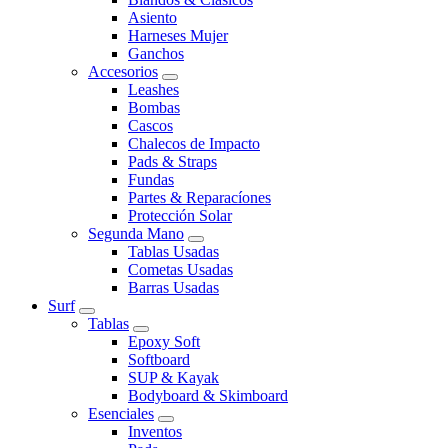
Asiento
Harneses Mujer
Ganchos
Accesorios
Leashes
Bombas
Cascos
Chalecos de Impacto
Pads & Straps
Fundas
Partes & Reparacíones
Protección Solar
Segunda Mano
Tablas Usadas
Cometas Usadas
Barras Usadas
Surf
Tablas
Epoxy Soft
Softboard
SUP & Kayak
Bodyboard & Skimboard
Esenciales
Inventos