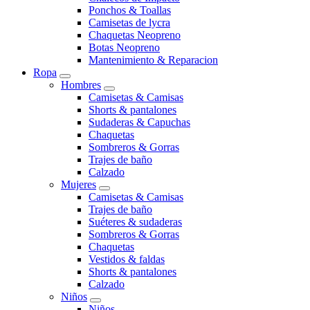
Ponchos & Toallas
Camisetas de lycra
Chaquetas Neopreno
Botas Neopreno
Mantenimiento & Reparacion
Ropa
Hombres
Camisetas & Camisas
Shorts & pantalones
Sudaderas & Capuchas
Chaquetas
Sombreros & Gorras
Trajes de baño
Calzado
Mujeres
Camisetas & Camisas
Trajes de baño
Suéteres & sudaderas
Sombreros & Gorras
Chaquetas
Vestidos & faldas
Shorts & pantalones
Calzado
Niños
Niños