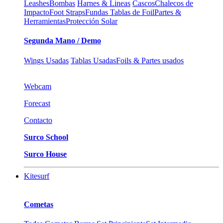
Leashes
Bombas
Harnes & Lineas
Cascos
Chalecos de
Impacto
Foot Straps
Fundas Tablas de Foil
Partes &
Herramientas
Protección Solar
Segunda Mano / Demo
Wings Usadas
Tablas Usadas
Foils & Partes usados
Webcam
Forecast
Contacto
Surco School
Surco House
Kitesurf
Cometas