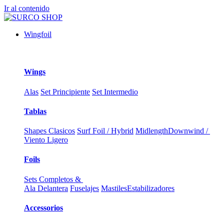
Ir al contenido
Wingfoil
Wings
Alas
Set Principiente
Set Intermedio
Tablas
Shapes Clasicos
Surf Foil / Hybrid
Midlength
Downwind /
Viento Ligero
Foils
Sets Completos &
Ala Delantera
Fuselajes
Mastiles
Estabilizadores
Accessorios