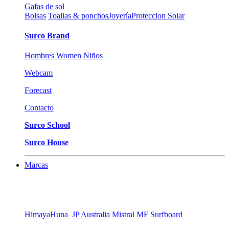
Gafas de sol
Bolsas
Toallas & ponchos
Joyería
Proteccion Solar
Surco Brand
Hombres
Women
Niños
Webcam
Forecast
Contacto
Surco School
Surco House
Marcas
Himaya
Huna
JP Australia
Mistral
MF Surfboard