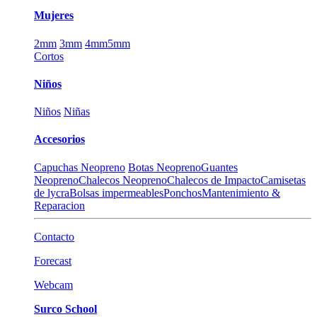
Mujeres
2mm
3mm
4mm
5mm
Cortos
Niños
Niños
Niñas
Accesorios
Capuchas Neopreno
Botas Neopreno
Guantes
Neopreno
Chalecos Neopreno
Chalecos de Impacto
Camisetas
de lycra
Bolsas impermeables
Ponchos
Mantenimiento &
Reparacion
Contacto
Forecast
Webcam
Surco School