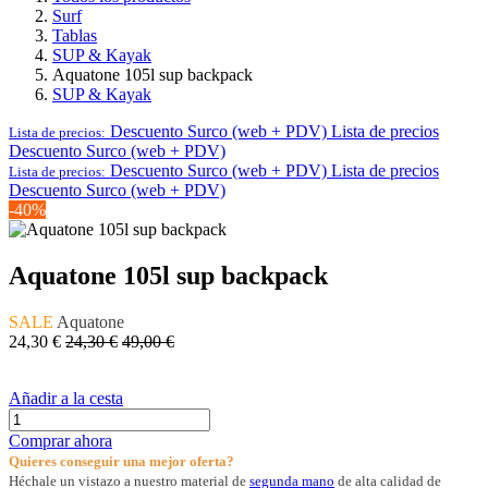
Surf
Tablas
SUP & Kayak
Aquatone 105l sup backpack
SUP & Kayak
Descuento Surco (web + PDV)
Lista de precios
Lista de precios:
Descuento Surco (web + PDV)
Descuento Surco (web + PDV)
Lista de precios
Lista de precios:
Descuento Surco (web + PDV)
-40%
Aquatone 105l sup backpack
SALE
Aquatone
24,30
€
24,30
€
49,00
€
Añadir a la cesta
Comprar ahora
Quieres conseguir una mejor oferta?
Héchale un vistazo a nuestro material de
segunda mano
de alta calidad de