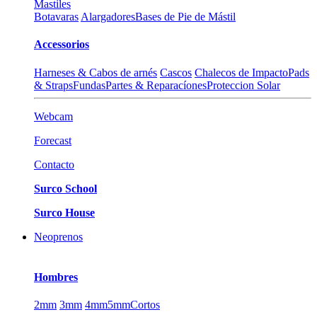
Mastiles
Botavaras
Alargadores
Bases de Pie de Mástil
Accessorios
Harneses & Cabos de arnés
Cascos
Chalecos de Impacto
Pads
& Straps
Fundas
Partes & Reparacíones
Proteccion Solar
Webcam
Forecast
Contacto
Surco School
Surco House
Neoprenos
Hombres
2mm
3mm
4mm
5mm
Cortos