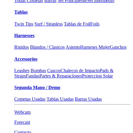
Todas Cometas
Barras
Set Principiente
Set Intermedio
Tablas
Twin Tips
Surf / Strapless
Tablas de Foil
Foils
Harnesses
Rigidos
Blandos / Clasicos
Asiento
Harneses Mujer
Ganchos
Accessorios
Leashes
Bombas
Cascos
Chalecos de Impacto
Pads &
Straps
Fundas
Partes & Reparacíones
Proteccion Solar
Segunda Mano / Demo
Cometas Usadas
Tablas Usadas
Barras Usadas
Webcam
Forecast
Contacto