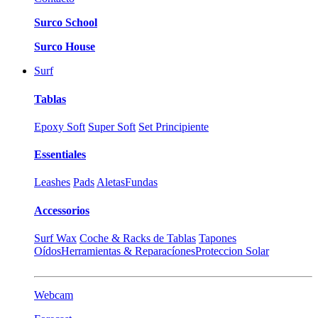
Surco School
Surco House
Surf
Tablas
Epoxy Soft
Super Soft
Set Principiente
Essentiales
Leashes
Pads
Aletas
Fundas
Accessorios
Surf Wax
Coche & Racks de Tablas
Tapones
Oídos
Herramientas & Reparacíones
Proteccion Solar
Webcam