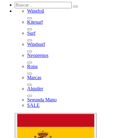
Wingfoil
Kitesurf
Surf
Windsurf
Neoprenos
Ropa
Marcas
Alquiler
Segunda Mano
SALE