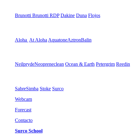
Brunotti
Brunotti RDP
Dakine
Duna
Flojos
Aloha
At Aloha
Aquatone
Aztron
Balin
Neilpryde
Neopreneclean
Ocean & Earth
Petergrim
Reedin
Sabre
Simba
Stoke
Surco
Webcam
Forecast
Contacto
Surco School