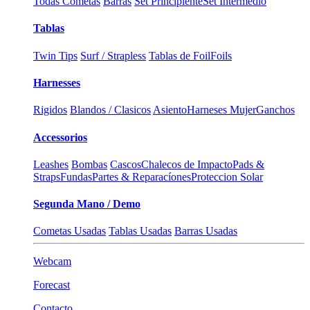
Todas Cometas
Barras
Set Principiente
Set Intermedio
Tablas
Twin Tips
Surf / Strapless
Tablas de Foil
Foils
Harnesses
Rigidos
Blandos / Clasicos
Asiento
Harneses Mujer
Ganchos
Accessorios
Leashes
Bombas
Cascos
Chalecos de Impacto
Pads &
Straps
Fundas
Partes & Reparacíones
Proteccion Solar
Segunda Mano / Demo
Cometas Usadas
Tablas Usadas
Barras Usadas
Webcam
Forecast
Contacto