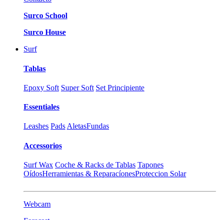
Surco School
Surco House
Surf
Tablas
Epoxy Soft
Super Soft
Set Principiente
Essentiales
Leashes
Pads
Aletas
Fundas
Accessorios
Surf Wax
Coche & Racks de Tablas
Tapones
Oídos
Herramientas & Reparacíones
Proteccion Solar
Webcam