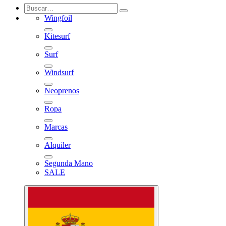
Wingfoil
Kitesurf
Surf
Windsurf
Neoprenos
Ropa
Marcas
Alquiler
Segunda Mano
SALE