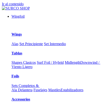
Ir al contenido
Wingfoil
Wings
Alas
Set Principiente
Set Intermedio
Tablas
Shapes Clasicos
Surf Foil / Hybrid
Midlength
Downwind /
Viento Ligero
Foils
Sets Completos &
Ala Delantera
Fuselajes
Mastiles
Estabilizadores
Accessorios