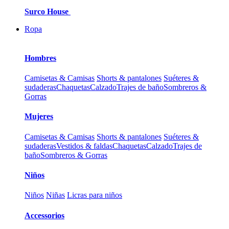
Surco House
Ropa
Hombres
Camisetas & Camisas
Shorts & pantalones
Suéteres &
sudaderas
Chaquetas
Calzado
Trajes de baño
Sombreros &
Gorras
Mujeres
Camisetas & Camisas
Shorts & pantalones
Suéteres &
sudaderas
Vestidos & faldas
Chaquetas
Calzado
Trajes de
baño
Sombreros & Gorras
Niños
Niños
Niñas
Licras para niños
Accessorios