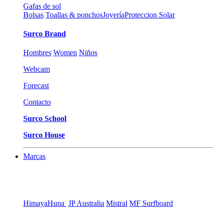
Gafas de sol
Bolsas
Toallas & ponchos
Joyería
Proteccion Solar
Surco Brand
Hombres
Women
Niños
Webcam
Forecast
Contacto
Surco School
Surco House
Marcas
Himaya
Huna
JP Australia
Mistral
MF Surfboard