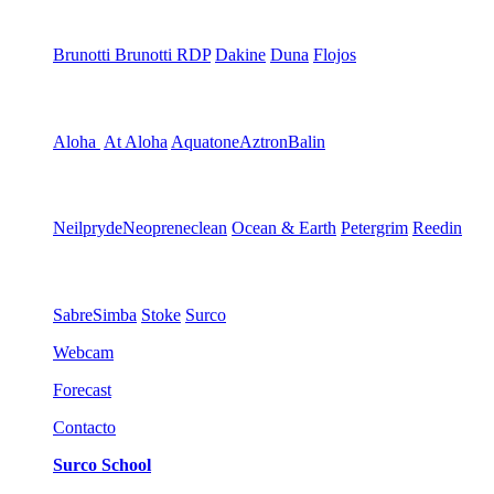
Brunotti
Brunotti RDP
Dakine
Duna
Flojos
Aloha
At Aloha
Aquatone
Aztron
Balin
Neilpryde
Neopreneclean
Ocean & Earth
Petergrim
Reedin
Sabre
Simba
Stoke
Surco
Webcam
Forecast
Contacto
Surco School