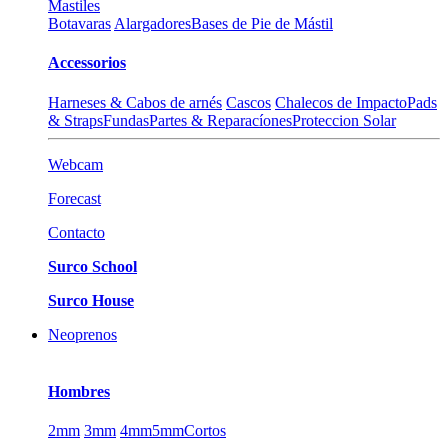
Mastiles
Botavaras
Alargadores
Bases de Pie de Mástil
Accessorios
Harneses & Cabos de arnés
Cascos
Chalecos de Impacto
Pads
& Straps
Fundas
Partes & Reparacíones
Proteccion Solar
Webcam
Forecast
Contacto
Surco School
Surco House
Neoprenos
Hombres
2mm
3mm
4mm
5mm
Cortos