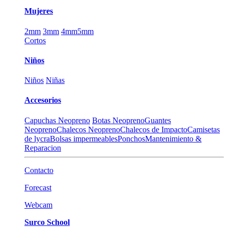
Mujeres
2mm
3mm
4mm
5mm
Cortos
Niños
Niños
Niñas
Accesorios
Capuchas Neopreno
Botas Neopreno
Guantes
Neopreno
Chalecos Neopreno
Chalecos de Impacto
Camisetas
de lycra
Bolsas impermeables
Ponchos
Mantenimiento &
Reparacion
Contacto
Forecast
Webcam
Surco School