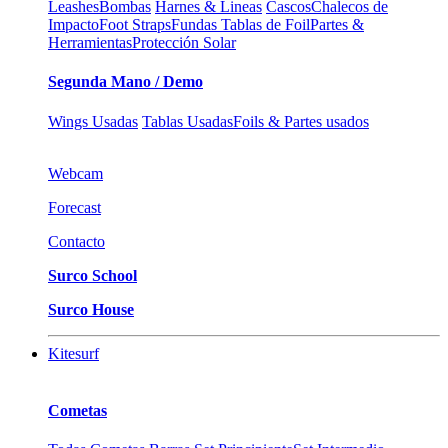
Leashes
Bombas
Harnes & Lineas
Cascos
Chalecos de
Impacto
Foot Straps
Fundas Tablas de Foil
Partes &
Herramientas
Protección Solar
Segunda Mano / Demo
Wings Usadas
Tablas Usadas
Foils & Partes usados
Webcam
Forecast
Contacto
Surco School
Surco House
Kitesurf
Cometas