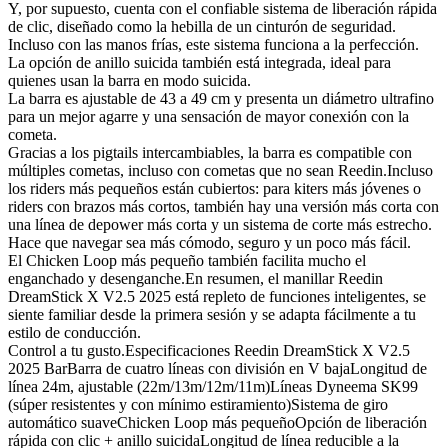
Y, por supuesto, cuenta con el confiable sistema de liberación rápida
de clic, diseñado como la hebilla de un cinturón de seguridad.
Incluso con las manos frías, este sistema funciona a la perfección.
La opción de anillo suicida también está integrada, ideal para
quienes usan la barra en modo suicida.
La barra es ajustable de 43 a 49 cm y presenta un diámetro ultrafino
para un mejor agarre y una sensación de mayor conexión con la
cometa.
Gracias a los pigtails intercambiables, la barra es compatible con
múltiples cometas, incluso con cometas que no sean Reedin.Incluso
los riders más pequeños están cubiertos: para kiters más jóvenes o
riders con brazos más cortos, también hay una versión más corta con
una línea de depower más corta y un sistema de corte más estrecho.
Hace que navegar sea más cómodo, seguro y un poco más fácil.
El Chicken Loop más pequeño también facilita mucho el
enganchado y desenganche.En resumen, el manillar Reedin
DreamStick X V2.5 2025 está repleto de funciones inteligentes, se
siente familiar desde la primera sesión y se adapta fácilmente a tu
estilo de conducción.
Control a tu gusto.Especificaciones Reedin DreamStick X V2.5
2025 BarBarra de cuatro líneas con división en V bajaLongitud de
línea 24m, ajustable (22m/13m/12m/11m)Líneas Dyneema SK99
(súper resistentes y con mínimo estiramiento)Sistema de giro
automático suaveChicken Loop más pequeñoOpción de liberación
rápida con clic + anillo suicidaLongitud de línea reducible a la