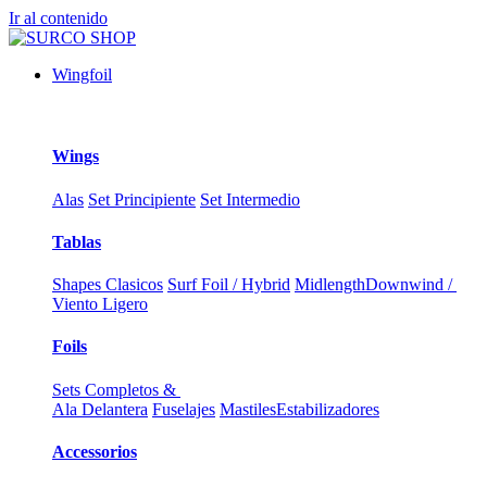
Ir al contenido
Wingfoil
Wings
Alas
Set Principiente
Set Intermedio
Tablas
Shapes Clasicos
Surf Foil / Hybrid
Midlength
Downwind /
Viento Ligero
Foils
Sets Completos &
Ala Delantera
Fuselajes
Mastiles
Estabilizadores
Accessorios