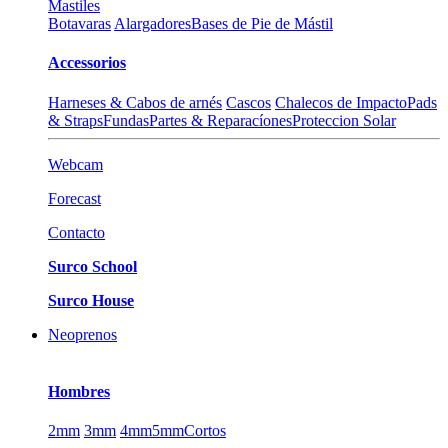
Mastiles
Botavaras
Alargadores
Bases de Pie de Mástil
Accessorios
Harneses & Cabos de arnés
Cascos
Chalecos de Impacto
Pads
& Straps
Fundas
Partes & Reparacíones
Proteccion Solar
Webcam
Forecast
Contacto
Surco School
Surco House
Neoprenos
Hombres
2mm
3mm
4mm
5mm
Cortos