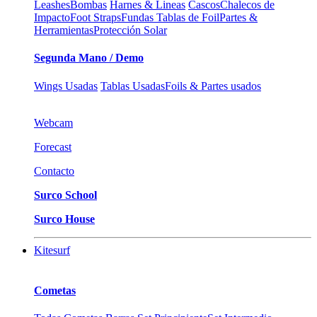
Leashes
Bombas
Harnes & Lineas
Cascos
Chalecos de
Impacto
Foot Straps
Fundas Tablas de Foil
Partes &
Herramientas
Protección Solar
Segunda Mano / Demo
Wings Usadas
Tablas Usadas
Foils & Partes usados
Webcam
Forecast
Contacto
Surco School
Surco House
Kitesurf
Cometas