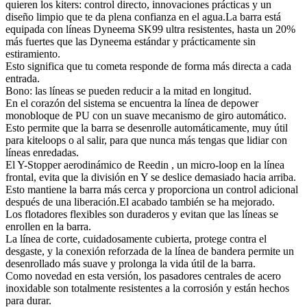
quieren los kiters: control directo, innovaciones prácticas y un
diseño limpio que te da plena confianza en el agua.La barra está
equipada con líneas Dyneema SK99 ultra resistentes, hasta un 20%
más fuertes que las Dyneema estándar y prácticamente sin
estiramiento.
Esto significa que tu cometa responde de forma más directa a cada
entrada.
Bono: las líneas se pueden reducir a la mitad en longitud.
En el corazón del sistema se encuentra la línea de depower
monobloque de PU con un suave mecanismo de giro automático.
Esto permite que la barra se desenrolle automáticamente, muy útil
para kiteloops o al salir, para que nunca más tengas que lidiar con
líneas enredadas.
El Y-Stopper aerodinámico de Reedin , un micro-loop en la línea
frontal, evita que la división en Y se deslice demasiado hacia arriba.
Esto mantiene la barra más cerca y proporciona un control adicional
después de una liberación.El acabado también se ha mejorado.
Los flotadores flexibles son duraderos y evitan que las líneas se
enrollen en la barra.
La línea de corte, cuidadosamente cubierta, protege contra el
desgaste, y la conexión reforzada de la línea de bandera permite un
desenrollado más suave y prolonga la vida útil de la barra.
Como novedad en esta versión, los pasadores centrales de acero
inoxidable son totalmente resistentes a la corrosión y están hechos
para durar.