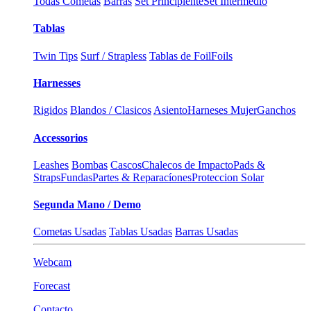
Todas Cometas
Barras
Set Principiente
Set Intermedio
Tablas
Twin Tips
Surf / Strapless
Tablas de Foil
Foils
Harnesses
Rigidos
Blandos / Clasicos
Asiento
Harneses Mujer
Ganchos
Accessorios
Leashes
Bombas
Cascos
Chalecos de Impacto
Pads &
Straps
Fundas
Partes & Reparacíones
Proteccion Solar
Segunda Mano / Demo
Cometas Usadas
Tablas Usadas
Barras Usadas
Webcam
Forecast
Contacto