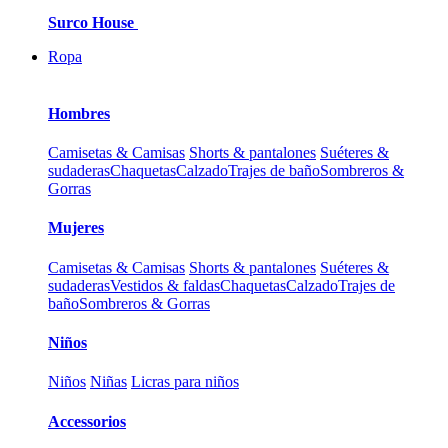
Surco House
Ropa
Hombres
Camisetas & Camisas
Shorts & pantalones
Suéteres &
sudaderas
Chaquetas
Calzado
Trajes de baño
Sombreros &
Gorras
Mujeres
Camisetas & Camisas
Shorts & pantalones
Suéteres &
sudaderas
Vestidos & faldas
Chaquetas
Calzado
Trajes de
baño
Sombreros & Gorras
Niños
Niños
Niñas
Licras para niños
Accessorios