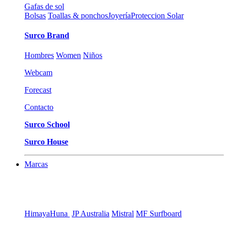
Gafas de sol
Bolsas
Toallas & ponchos
Joyería
Proteccion Solar
Surco Brand
Hombres
Women
Niños
Webcam
Forecast
Contacto
Surco School
Surco House
Marcas
Himaya
Huna
JP Australia
Mistral
MF Surfboard