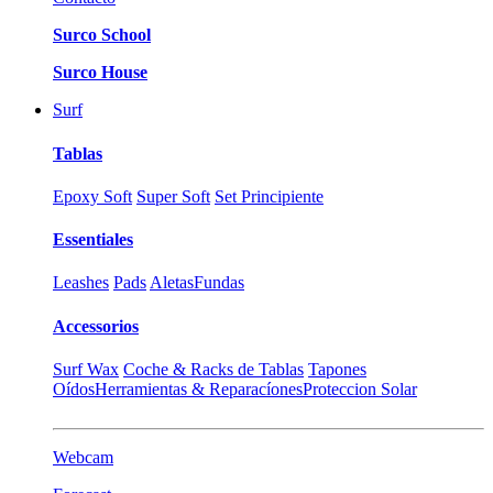
Surco School
Surco House
Surf
Tablas
Epoxy Soft
Super Soft
Set Principiente
Essentiales
Leashes
Pads
Aletas
Fundas
Accessorios
Surf Wax
Coche & Racks de Tablas
Tapones
Oídos
Herramientas & Reparacíones
Proteccion Solar
Webcam