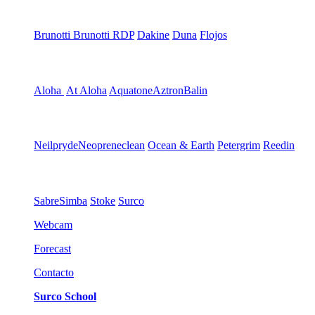
Brunotti
Brunotti RDP
Dakine
Duna
Flojos
Aloha
At Aloha
Aquatone
Aztron
Balin
Neilpryde
Neopreneclean
Ocean & Earth
Petergrim
Reedin
Sabre
Simba
Stoke
Surco
Webcam
Forecast
Contacto
Surco School