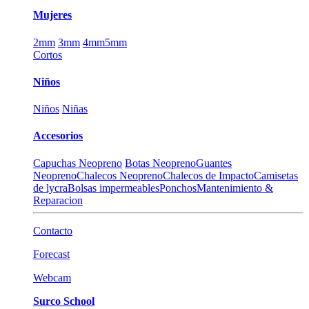
Mujeres
2mm
3mm
4mm
5mm
Cortos
Niños
Niños
Niñas
Accesorios
Capuchas Neopreno
Botas Neopreno
Guantes
Neopreno
Chalecos Neopreno
Chalecos de Impacto
Camisetas
de lycra
Bolsas impermeables
Ponchos
Mantenimiento &
Reparacion
Contacto
Forecast
Webcam
Surco School