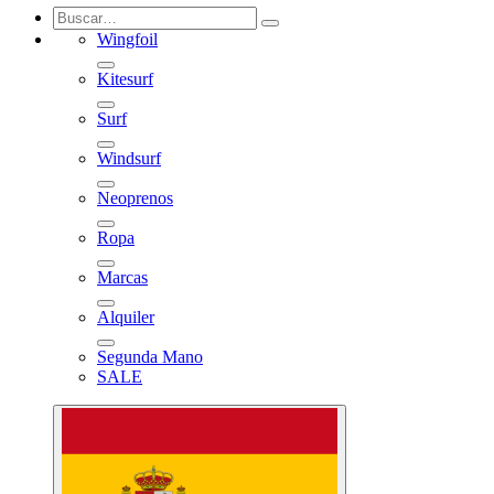
Wingfoil
Kitesurf
Surf
Windsurf
Neoprenos
Ropa
Marcas
Alquiler
Segunda Mano
SALE