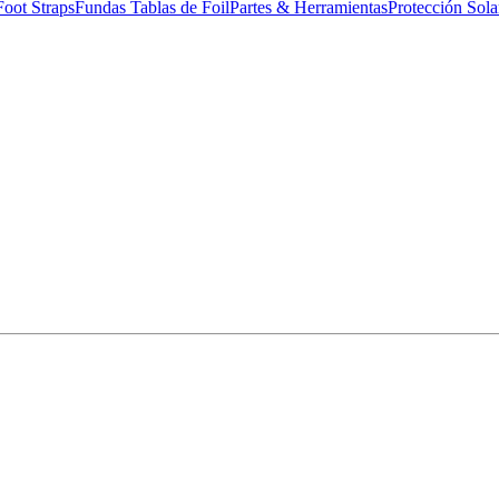
Foot Straps
Fundas Tablas de Foil
Partes & Herramientas
Protección Sola