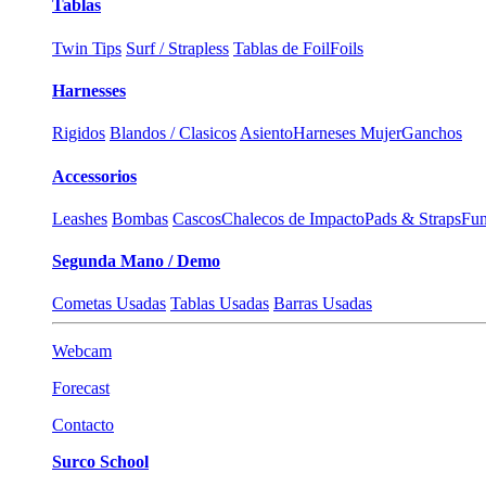
Tablas
Twin Tips
Surf / Strapless
Tablas de Foil
Foils
Harnesses
Rigidos
Blandos / Clasicos
Asiento
Harneses Mujer
Ganchos
Accessorios
Leashes
Bombas
Cascos
Chalecos de Impacto
Pads & Straps
Fun
Segunda Mano / Demo
Cometas Usadas
Tablas Usadas
Barras Usadas
Webcam
Forecast
Contacto
Surco School