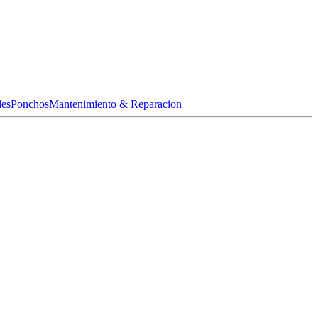
les
Ponchos
Mantenimiento & Reparacion