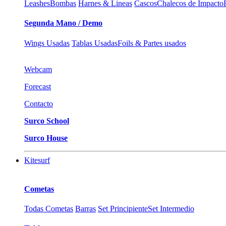
Leashes
Bombas
Harnes & Lineas
Cascos
Chalecos de Impacto
Segunda Mano / Demo
Wings Usadas
Tablas Usadas
Foils & Partes usados
Webcam
Forecast
Contacto
Surco School
Surco House
Kitesurf
Cometas
Todas Cometas
Barras
Set Principiente
Set Intermedio