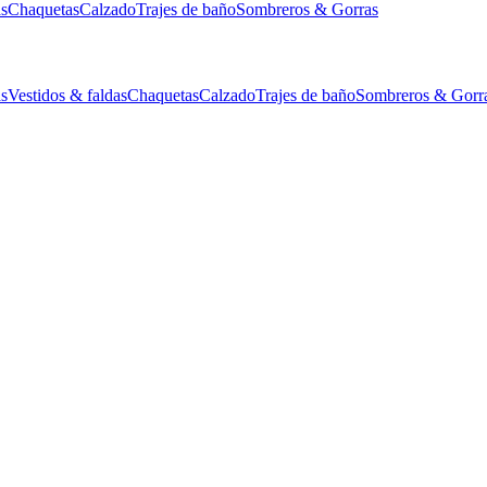
as
Chaquetas
Calzado
Trajes de baño
Sombreros & Gorras
as
Vestidos & faldas
Chaquetas
Calzado
Trajes de baño
Sombreros & Gorr