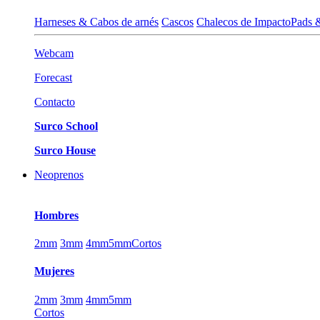
Harneses & Cabos de arnés
Cascos
Chalecos de Impacto
Pads 
Webcam
Forecast
Contacto
Surco School
Surco House
Neoprenos
Hombres
2mm
3mm
4mm
5mm
Cortos
Mujeres
2mm
3mm
4mm
5mm
Cortos