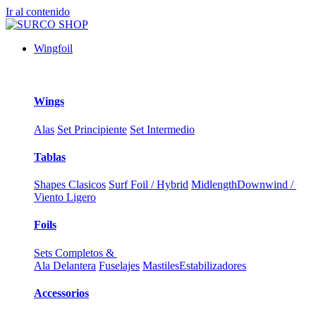
Ir al contenido
Wingfoil
Wings
Alas
Set Principiente
Set Intermedio
Tablas
Shapes Clasicos
Surf Foil / Hybrid
Midlength
Downwind /
Viento Ligero
Foils
Sets Completos &
Ala Delantera
Fuselajes
Mastiles
Estabilizadores
Accessorios