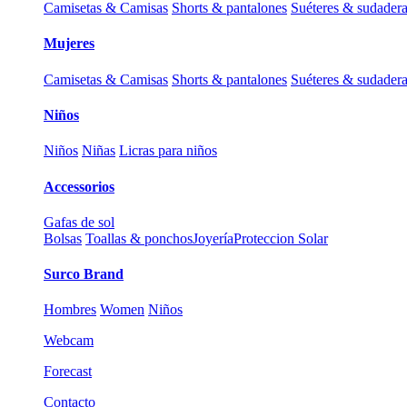
Camisetas & Camisas
Shorts & pantalones
Suéteres & sudader
Mujeres
Camisetas & Camisas
Shorts & pantalones
Suéteres & sudader
Niños
Niños
Niñas
Licras para niños
Accessorios
Gafas de sol
Bolsas
Toallas & ponchos
Joyería
Proteccion Solar
Surco Brand
Hombres
Women
Niños
Webcam
Forecast
Contacto