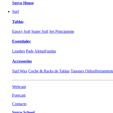
Surco House
Surf
Tablas
Epoxy Soft
Super Soft
Set Principiente
Essentiales
Leashes
Pads
Aletas
Fundas
Accessorios
Surf Wax
Coche & Racks de Tablas
Tapones Oídos
Herramient
Webcam
Forecast
Contacto
Surco School