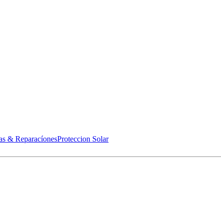
as & Reparacíones
Proteccion Solar