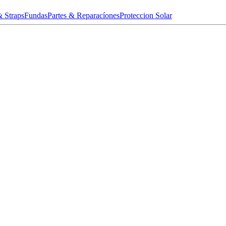
& Straps
Fundas
Partes & Reparacíones
Proteccion Solar