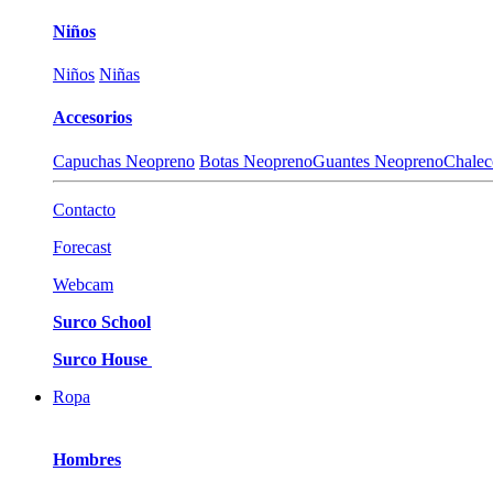
Niños
Niños
Niñas
Accesorios
Capuchas Neopreno
Botas Neopreno
Guantes Neopreno
Chalec
Contacto
Forecast
Webcam
Surco School
Surco House
Ropa
Hombres