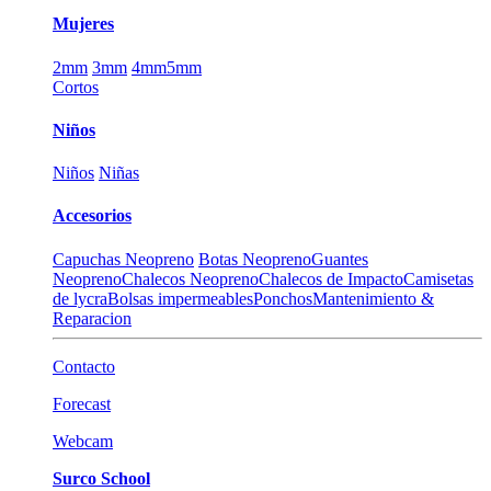
Mujeres
2mm
3mm
4mm
5mm
Cortos
Niños
Niños
Niñas
Accesorios
Capuchas Neopreno
Botas Neopreno
Guantes
Neopreno
Chalecos Neopreno
Chalecos de Impacto
Camisetas
de lycra
Bolsas impermeables
Ponchos
Mantenimiento &
Reparacion
Contacto
Forecast
Webcam
Surco School