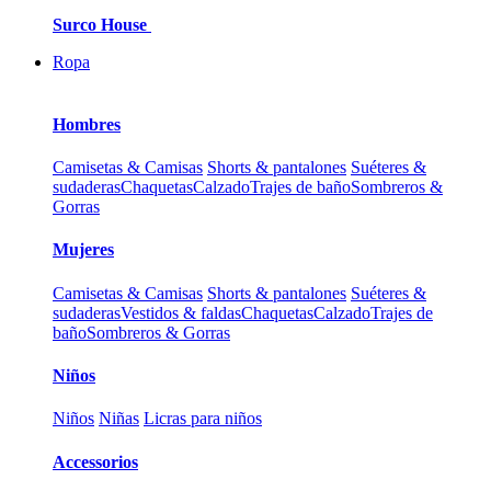
Surco House
Ropa
Hombres
Camisetas & Camisas
Shorts & pantalones
Suéteres &
sudaderas
Chaquetas
Calzado
Trajes de baño
Sombreros &
Gorras
Mujeres
Camisetas & Camisas
Shorts & pantalones
Suéteres &
sudaderas
Vestidos & faldas
Chaquetas
Calzado
Trajes de
baño
Sombreros & Gorras
Niños
Niños
Niñas
Licras para niños
Accessorios