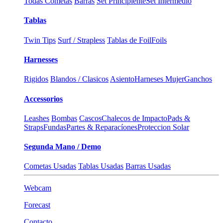
Todas Cometas
Barras
Set Principiente
Set Intermedio
Tablas
Twin Tips
Surf / Strapless
Tablas de Foil
Foils
Harnesses
Rigidos
Blandos / Clasicos
Asiento
Harneses Mujer
Ganchos
Accessorios
Leashes
Bombas
Cascos
Chalecos de Impacto
Pads &
Straps
Fundas
Partes & Reparacíones
Proteccion Solar
Segunda Mano / Demo
Cometas Usadas
Tablas Usadas
Barras Usadas
Webcam
Forecast
Contacto