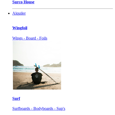
Surco House
Alquiler
Wingfoil
Wings - Board - Foils
Surf
Surfboards - Bodyboards - Sup's