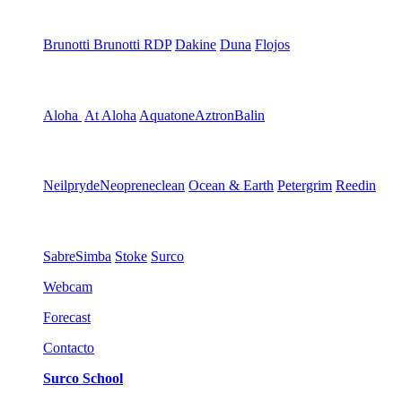
Brunotti
Brunotti RDP
Dakine
Duna
Flojos
Aloha
At Aloha
Aquatone
Aztron
Balin
Neilpryde
Neopreneclean
Ocean & Earth
Petergrim
Reedin
Sabre
Simba
Stoke
Surco
Webcam
Forecast
Contacto
Surco School