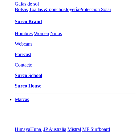
Gafas de sol
Bolsas
Toallas & ponchos
Joyería
Proteccion Solar
Surco Brand
Hombres
Women
Niños
Webcam
Forecast
Contacto
Surco School
Surco House
Marcas
Himaya
Huna
JP Australia
Mistral
MF Surfboard