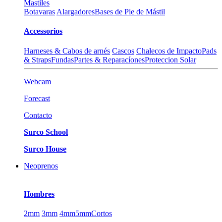
Mastiles
Botavaras
Alargadores
Bases de Pie de Mástil
Accessorios
Harneses & Cabos de arnés
Cascos
Chalecos de Impacto
Pads
& Straps
Fundas
Partes & Reparacíones
Proteccion Solar
Webcam
Forecast
Contacto
Surco School
Surco House
Neoprenos
Hombres
2mm
3mm
4mm
5mm
Cortos