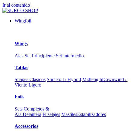
Ir al contenido
Wingfoil
Wings
Alas
Set Principiente
Set Intermedio
Tablas
Shapes Clasicos
Surf Foil / Hybrid
Midlength
Downwind /
Viento Ligero
Foils
Sets Completos &
Ala Delantera
Fuselajes
Mastiles
Estabilizadores
Accessorios