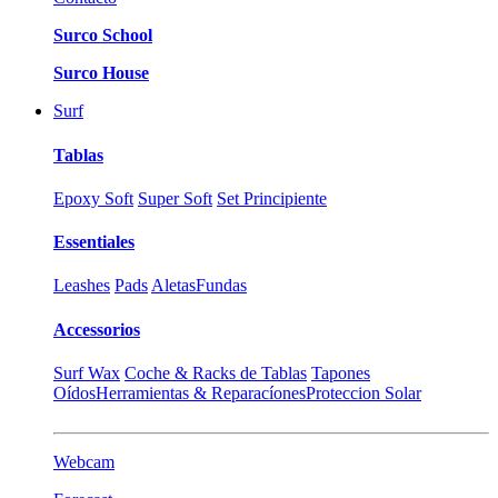
Surco School
Surco House
Surf
Tablas
Epoxy Soft
Super Soft
Set Principiente
Essentiales
Leashes
Pads
Aletas
Fundas
Accessorios
Surf Wax
Coche & Racks de Tablas
Tapones
Oídos
Herramientas & Reparacíones
Proteccion Solar
Webcam