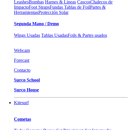
Leashes
Bombas
Harnes & Lineas
Cascos
Chalecos de
Impacto
Foot Straps
Fundas Tablas de Foil
Partes &
Herramientas
Protección Solar
Segunda Mano / Demo
Wings Usadas
Tablas Usadas
Foils & Partes usados
Webcam
Forecast
Contacto
Surco School
Surco House
Kitesurf
Cometas