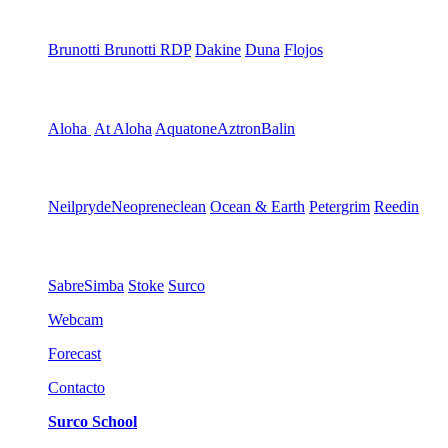
Brunotti
Brunotti RDP
Dakine
Duna
Flojos
Aloha
At Aloha
Aquatone
Aztron
Balin
Neilpryde
Neopreneclean
Ocean & Earth
Petergrim
Reedin
Sabre
Simba
Stoke
Surco
Webcam
Forecast
Contacto
Surco School