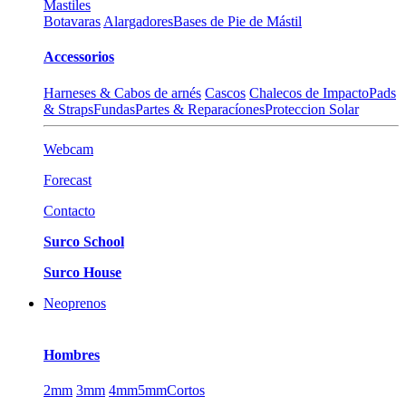
Mastiles
Botavaras
Alargadores
Bases de Pie de Mástil
Accessorios
Harneses & Cabos de arnés
Cascos
Chalecos de Impacto
Pads
& Straps
Fundas
Partes & Reparacíones
Proteccion Solar
Webcam
Forecast
Contacto
Surco School
Surco House
Neoprenos
Hombres
2mm
3mm
4mm
5mm
Cortos