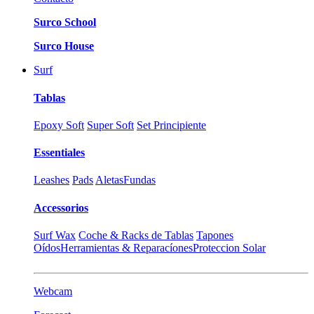
Surco School
Surco House
Surf
Tablas
Epoxy Soft
Super Soft
Set Principiente
Essentiales
Leashes
Pads
Aletas
Fundas
Accessorios
Surf Wax
Coche & Racks de Tablas
Tapones
Oídos
Herramientas & Reparacíones
Proteccion Solar
Webcam