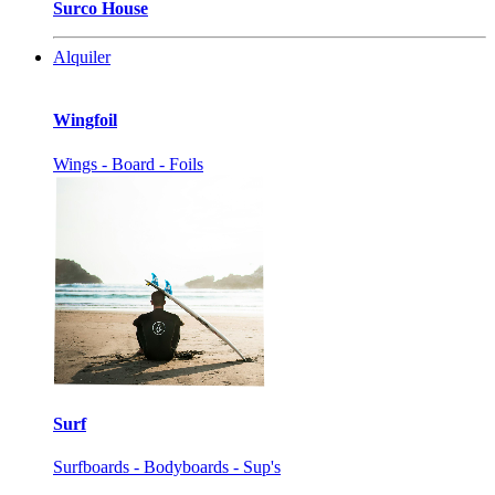
Surco House
Alquiler
Wingfoil
Wings - Board - Foils
Surf
Surfboards - Bodyboards - Sup's