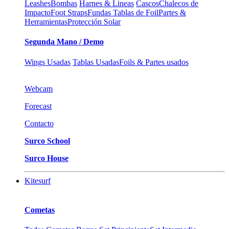
Leashes
Bombas
Harnes & Lineas
Cascos
Chalecos de
Impacto
Foot Straps
Fundas Tablas de Foil
Partes &
Herramientas
Protección Solar
Segunda Mano / Demo
Wings Usadas
Tablas Usadas
Foils & Partes usados
Webcam
Forecast
Contacto
Surco School
Surco House
Kitesurf
Cometas