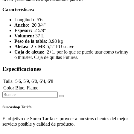
Características:
Longitud
:
5'6
Ancho:
20 3/4"
Espesor:
2 5/8"
Volumen:
37 L
Peso de la tabla:
3,98 kg
Aletas:
2 x MR 5,5" PU suave
Caja de aletas:
2+1, por lo que se puede usar como twinny
o thruster. Caja de quillas Futures.
Especificaciones
Talla
5'6
,
5'9
,
6'0
,
6'4
,
6'8
Color
Blue
,
Flame
Surcoshop Tarifa
El objetivo de Surco Tarifa es proveer a nuestros clientes del mejor
servicio posible y calidad de producto.