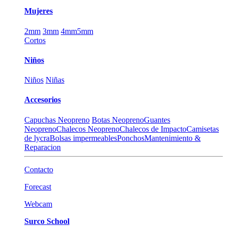
Mujeres
2mm
3mm
4mm
5mm
Cortos
Niños
Niños
Niñas
Accesorios
Capuchas Neopreno
Botas Neopreno
Guantes
Neopreno
Chalecos Neopreno
Chalecos de Impacto
Camisetas
de lycra
Bolsas impermeables
Ponchos
Mantenimiento &
Reparacion
Contacto
Forecast
Webcam
Surco School