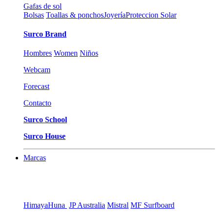
Gafas de sol
Bolsas
Toallas & ponchos
Joyería
Proteccion Solar
Surco Brand
Hombres
Women
Niños
Webcam
Forecast
Contacto
Surco School
Surco House
Marcas
Himaya
Huna
JP Australia
Mistral
MF Surfboard