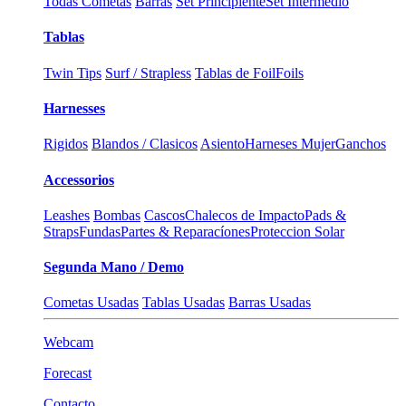
Todas Cometas
Barras
Set Principiente
Set Intermedio
Tablas
Twin Tips
Surf / Strapless
Tablas de Foil
Foils
Harnesses
Rigidos
Blandos / Clasicos
Asiento
Harneses Mujer
Ganchos
Accessorios
Leashes
Bombas
Cascos
Chalecos de Impacto
Pads &
Straps
Fundas
Partes & Reparacíones
Proteccion Solar
Segunda Mano / Demo
Cometas Usadas
Tablas Usadas
Barras Usadas
Webcam
Forecast
Contacto