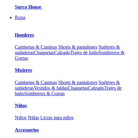
Surco House
Ropa
Hombres
Camisetas & Camisas
Shorts & pantalones
Suéteres &
sudaderas
Chaquetas
Calzado
Trajes de baño
Sombreros &
Gorras
Mujeres
Camisetas & Camisas
Shorts & pantalones
Suéteres &
sudaderas
Vestidos & faldas
Chaquetas
Calzado
Trajes de
baño
Sombreros & Gorras
Niños
Niños
Niñas
Licras para niños
Accessorios