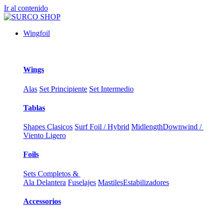
Ir al contenido
Wingfoil
Wings
Alas
Set Principiente
Set Intermedio
Tablas
Shapes Clasicos
Surf Foil / Hybrid
Midlength
Downwind /
Viento Ligero
Foils
Sets Completos &
Ala Delantera
Fuselajes
Mastiles
Estabilizadores
Accessorios