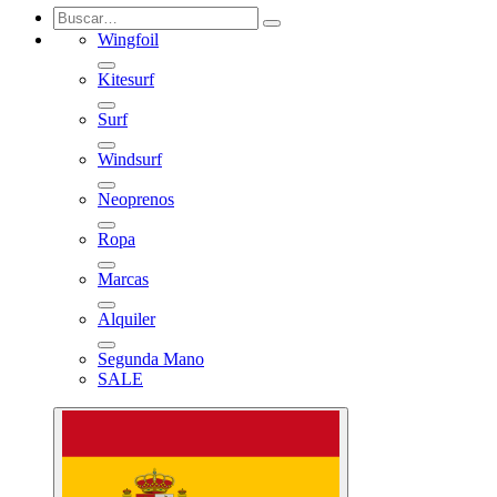
Wingfoil
Kitesurf
Surf
Windsurf
Neoprenos
Ropa
Marcas
Alquiler
Segunda Mano
SALE