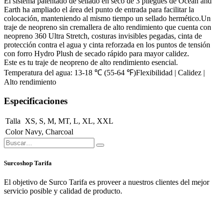
El sistema patentado de sellado en seco de 3 pliegues de Ocean and
Earth ha ampliado el área del punto de entrada para facilitar la
colocación, manteniendo al mismo tiempo un sellado hermético.Un
traje de neopreno sin cremallera de alto rendimiento que cuenta con
neopreno 360 Ultra Stretch, costuras invisibles pegadas, cinta de
protección contra el agua y cinta reforzada en los puntos de tensión
con forro Hydro Plush de secado rápido para mayor calidez.
Este es tu traje de neopreno de alto rendimiento esencial.
Temperatura del agua: 13-18 ℃ (55-64 ℉)Flexibilidad | Calidez |
Alto rendimiento
Especificaciones
Talla
XS
,
S
,
M
,
MT
,
L
,
XL
,
XXL
Color
Navy
,
Charcoal
Surcoshop Tarifa
El objetivo de Surco Tarifa es proveer a nuestros clientes del mejor
servicio posible y calidad de producto.