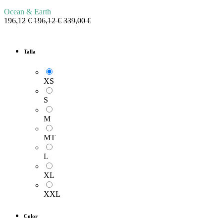
Ocean & Earth
196,12
€
196,12
€
339,00
€
Talla
XS
S
M
MT
L
XL
XXL
Color