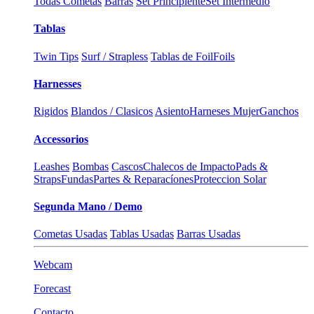
Todas Cometas
Barras
Set Principiente
Set Intermedio
Tablas
Twin Tips
Surf / Strapless
Tablas de Foil
Foils
Harnesses
Rigidos
Blandos / Clasicos
Asiento
Harneses Mujer
Ganchos
Accessorios
Leashes
Bombas
Cascos
Chalecos de Impacto
Pads &
Straps
Fundas
Partes & Reparacíones
Proteccion Solar
Segunda Mano / Demo
Cometas Usadas
Tablas Usadas
Barras Usadas
Webcam
Forecast
Contacto