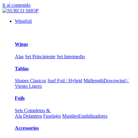
Ir al contenido
Wingfoil
Wings
Alas
Set Principiente
Set Intermedio
Tablas
Shapes Clasicos
Surf Foil / Hybrid
Midlength
Downwind /
Viento Ligero
Foils
Sets Completos &
Ala Delantera
Fuselajes
Mastiles
Estabilizadores
Accessorios