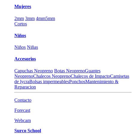
Mujeres
2mm
3mm
4mm
5mm
Cortos
Niños
Niños
Niñas
Accesorios
Capuchas Neopreno
Botas Neopreno
Guantes
Neopreno
Chalecos Neopreno
Chalecos de Impacto
Camisetas
de lycra
Bolsas impermeables
Ponchos
Mantenimiento &
Reparacion
Contacto
Forecast
Webcam
Surco School