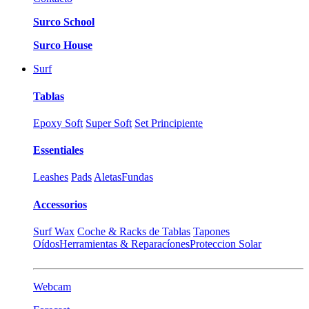
Surco School
Surco House
Surf
Tablas
Epoxy Soft
Super Soft
Set Principiente
Essentiales
Leashes
Pads
Aletas
Fundas
Accessorios
Surf Wax
Coche & Racks de Tablas
Tapones
Oídos
Herramientas & Reparacíones
Proteccion Solar
Webcam