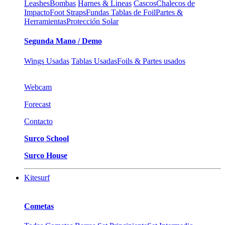
Leashes
Bombas
Harnes & Lineas
Cascos
Chalecos de
Impacto
Foot Straps
Fundas Tablas de Foil
Partes &
Herramientas
Protección Solar
Segunda Mano / Demo
Wings Usadas
Tablas Usadas
Foils & Partes usados
Webcam
Forecast
Contacto
Surco School
Surco House
Kitesurf
Cometas