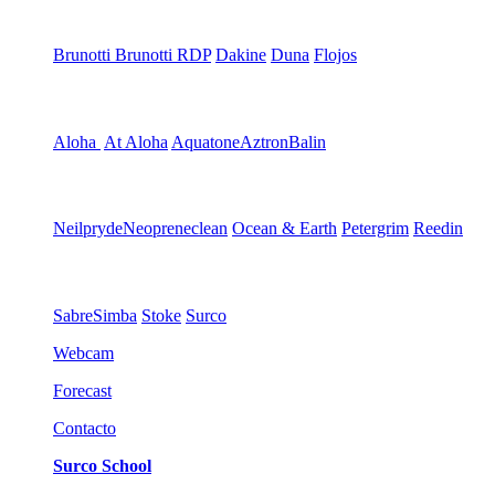
Brunotti
Brunotti RDP
Dakine
Duna
Flojos
Aloha
At Aloha
Aquatone
Aztron
Balin
Neilpryde
Neopreneclean
Ocean & Earth
Petergrim
Reedin
Sabre
Simba
Stoke
Surco
Webcam
Forecast
Contacto
Surco School