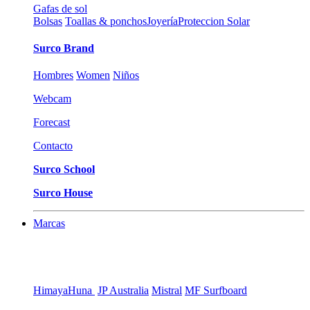
Gafas de sol
Bolsas
Toallas & ponchos
Joyería
Proteccion Solar
Surco Brand
Hombres
Women
Niños
Webcam
Forecast
Contacto
Surco School
Surco House
Marcas
Himaya
Huna
JP Australia
Mistral
MF Surfboard