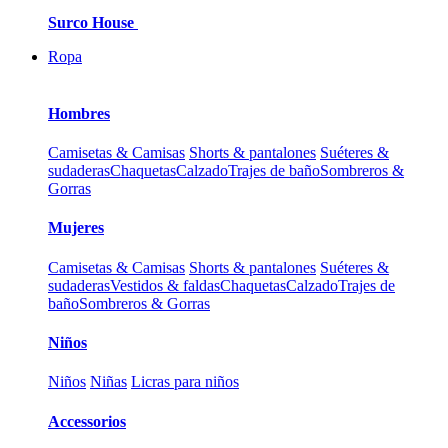
Surco House
Ropa
Hombres
Camisetas & Camisas
Shorts & pantalones
Suéteres &
sudaderas
Chaquetas
Calzado
Trajes de baño
Sombreros &
Gorras
Mujeres
Camisetas & Camisas
Shorts & pantalones
Suéteres &
sudaderas
Vestidos & faldas
Chaquetas
Calzado
Trajes de
baño
Sombreros & Gorras
Niños
Niños
Niñas
Licras para niños
Accessorios