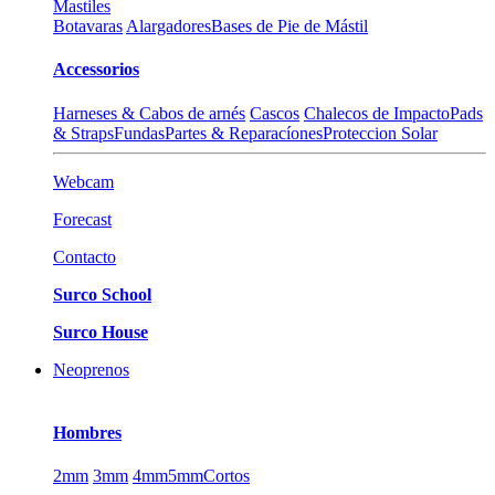
Mastiles
Botavaras
Alargadores
Bases de Pie de Mástil
Accessorios
Harneses & Cabos de arnés
Cascos
Chalecos de Impacto
Pads
& Straps
Fundas
Partes & Reparacíones
Proteccion Solar
Webcam
Forecast
Contacto
Surco School
Surco House
Neoprenos
Hombres
2mm
3mm
4mm
5mm
Cortos