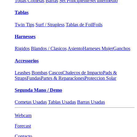
Todas Cometas
Barras
Set Principiente
Set Intermedio
Tablas
Twin Tips
Surf / Strapless
Tablas de Foil
Foils
Harnesses
Rigidos
Blandos / Clasicos
Asiento
Harneses Mujer
Ganchos
Accessorios
Leashes
Bombas
Cascos
Chalecos de Impacto
Pads &
Straps
Fundas
Partes & Reparacíones
Proteccion Solar
Segunda Mano / Demo
Cometas Usadas
Tablas Usadas
Barras Usadas
Webcam
Forecast
Contacto