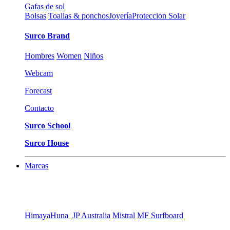
Gafas de sol
Bolsas
Toallas & ponchos
Joyería
Proteccion Solar
Surco Brand
Hombres
Women
Niños
Webcam
Forecast
Contacto
Surco School
Surco House
Marcas
Himaya
Huna
JP Australia
Mistral
MF Surfboard