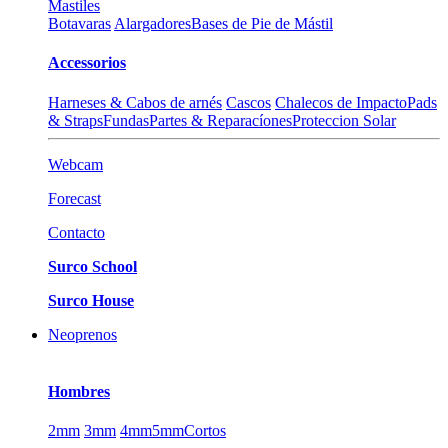
Mastiles
Botavaras
Alargadores
Bases de Pie de Mástil
Accessorios
Harneses & Cabos de arnés
Cascos
Chalecos de Impacto
Pads
& Straps
Fundas
Partes & Reparacíones
Proteccion Solar
Webcam
Forecast
Contacto
Surco School
Surco House
Neoprenos
Hombres
2mm
3mm
4mm
5mm
Cortos