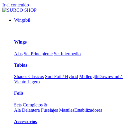
Ir al contenido
Wingfoil
Wings
Alas
Set Principiente
Set Intermedio
Tablas
Shapes Clasicos
Surf Foil / Hybrid
Midlength
Downwind /
Viento Ligero
Foils
Sets Completos &
Ala Delantera
Fuselajes
Mastiles
Estabilizadores
Accessorios