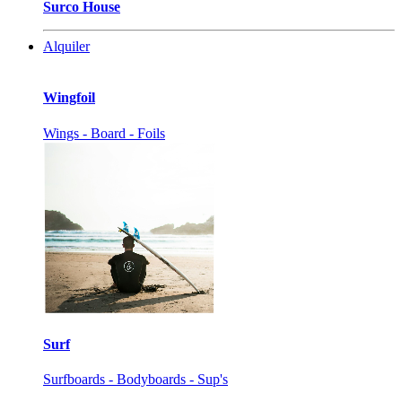
Surco House
Alquiler
Wingfoil
Wings - Board - Foils
Surf
Surfboards - Bodyboards - Sup's