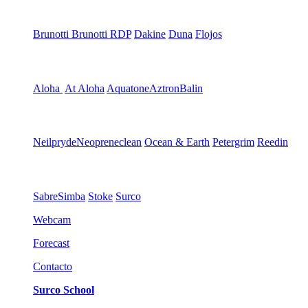
Brunotti
Brunotti RDP
Dakine
Duna
Flojos
Aloha
At Aloha
Aquatone
Aztron
Balin
Neilpryde
Neopreneclean
Ocean & Earth
Petergrim
Reedin
Sabre
Simba
Stoke
Surco
Webcam
Forecast
Contacto
Surco School