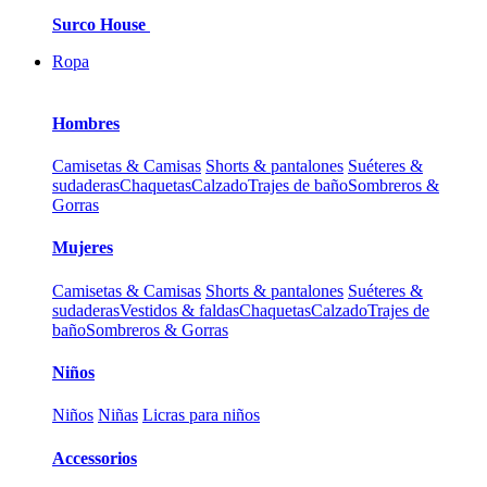
Surco House
Ropa
Hombres
Camisetas & Camisas
Shorts & pantalones
Suéteres &
sudaderas
Chaquetas
Calzado
Trajes de baño
Sombreros &
Gorras
Mujeres
Camisetas & Camisas
Shorts & pantalones
Suéteres &
sudaderas
Vestidos & faldas
Chaquetas
Calzado
Trajes de
baño
Sombreros & Gorras
Niños
Niños
Niñas
Licras para niños
Accessorios