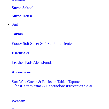
Surco School
Surco House
Surf
Tablas
Epoxy Soft
Super Soft
Set Principiente
Essentiales
Leashes
Pads
Aletas
Fundas
Accessorios
Surf Wax
Coche & Racks de Tablas
Tapones
Oídos
Herramientas & Reparacíones
Proteccion Solar
Webcam