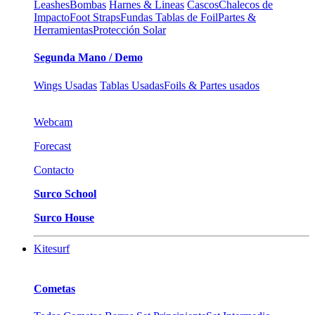
Leashes
Bombas
Harnes & Lineas
Cascos
Chalecos de
Impacto
Foot Straps
Fundas Tablas de Foil
Partes &
Herramientas
Protección Solar
Segunda Mano / Demo
Wings Usadas
Tablas Usadas
Foils & Partes usados
Webcam
Forecast
Contacto
Surco School
Surco House
Kitesurf
Cometas