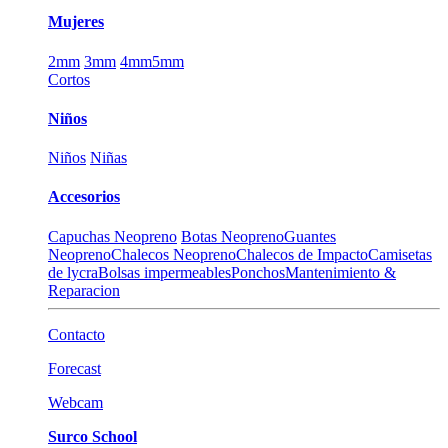
Mujeres
2mm
3mm
4mm
5mm
Cortos
Niños
Niños
Niñas
Accesorios
Capuchas Neopreno
Botas Neopreno
Guantes
Neopreno
Chalecos Neopreno
Chalecos de Impacto
Camisetas
de lycra
Bolsas impermeables
Ponchos
Mantenimiento &
Reparacion
Contacto
Forecast
Webcam
Surco School