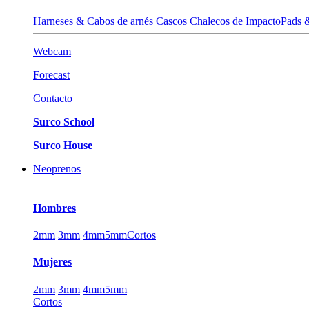
Harneses & Cabos de arnés
Cascos
Chalecos de Impacto
Pads 
Webcam
Forecast
Contacto
Surco School
Surco House
Neoprenos
Hombres
2mm
3mm
4mm
5mm
Cortos
Mujeres
2mm
3mm
4mm
5mm
Cortos