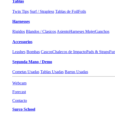
Tablas
Twin Tips
Surf / Strapless
Tablas de Foil
Foils
Harnesses
Rigidos
Blandos / Clasicos
Asiento
Harneses Mujer
Ganchos
Accessorios
Leashes
Bombas
Cascos
Chalecos de Impacto
Pads & Straps
Fun
Segunda Mano / Demo
Cometas Usadas
Tablas Usadas
Barras Usadas
Webcam
Forecast
Contacto
Surco School