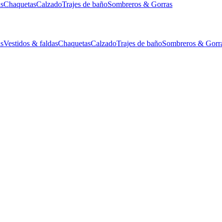
as
Chaquetas
Calzado
Trajes de baño
Sombreros & Gorras
as
Vestidos & faldas
Chaquetas
Calzado
Trajes de baño
Sombreros & Gorr