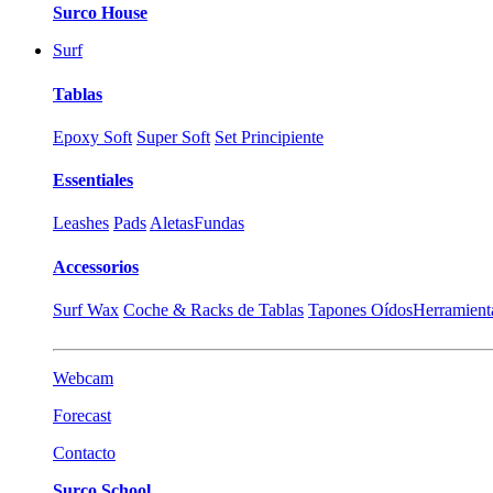
Surco House
Surf
Tablas
Epoxy Soft
Super Soft
Set Principiente
Essentiales
Leashes
Pads
Aletas
Fundas
Accessorios
Surf Wax
Coche & Racks de Tablas
Tapones Oídos
Herramient
Webcam
Forecast
Contacto
Surco School