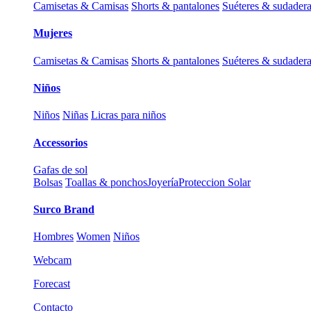
Camisetas & Camisas
Shorts & pantalones
Suéteres & sudader
Mujeres
Camisetas & Camisas
Shorts & pantalones
Suéteres & sudader
Niños
Niños
Niñas
Licras para niños
Accessorios
Gafas de sol
Bolsas
Toallas & ponchos
Joyería
Proteccion Solar
Surco Brand
Hombres
Women
Niños
Webcam
Forecast
Contacto