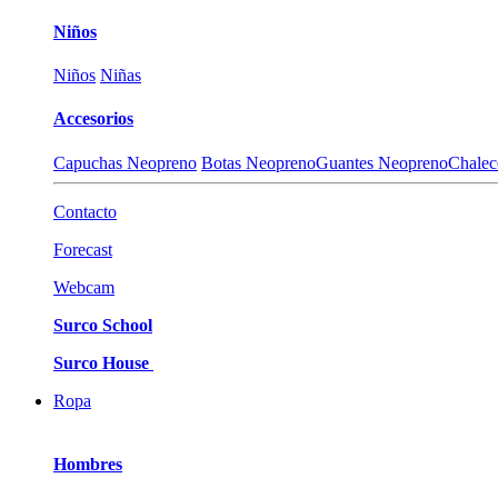
Niños
Niños
Niñas
Accesorios
Capuchas Neopreno
Botas Neopreno
Guantes Neopreno
Chalec
Contacto
Forecast
Webcam
Surco School
Surco House
Ropa
Hombres