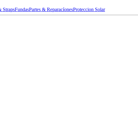
& Straps
Fundas
Partes & Reparacíones
Proteccion Solar