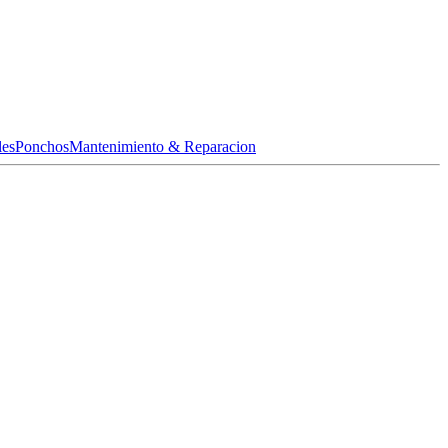
les
Ponchos
Mantenimiento & Reparacion