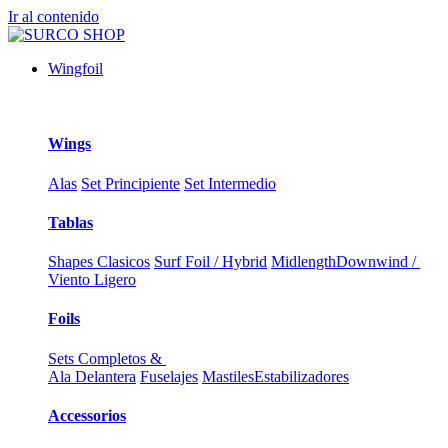
Ir al contenido
Wingfoil
Wings
Alas
Set Principiente
Set Intermedio
Tablas
Shapes Clasicos
Surf Foil / Hybrid
Midlength
Downwind /
Viento Ligero
Foils
Sets Completos &
Ala Delantera
Fuselajes
Mastiles
Estabilizadores
Accessorios