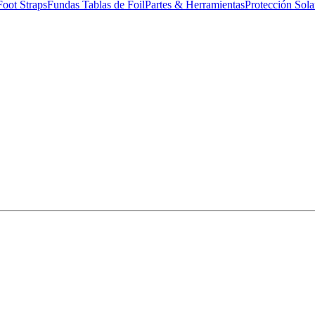
Foot Straps
Fundas Tablas de Foil
Partes & Herramientas
Protección Sola