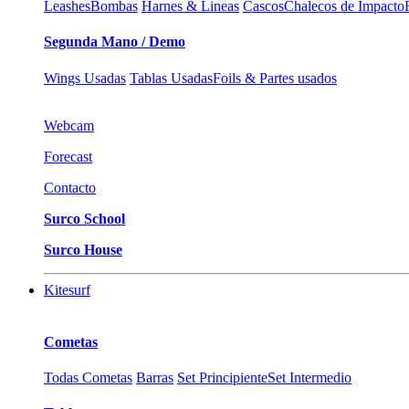
Leashes
Bombas
Harnes & Lineas
Cascos
Chalecos de Impacto
Segunda Mano / Demo
Wings Usadas
Tablas Usadas
Foils & Partes usados
Webcam
Forecast
Contacto
Surco School
Surco House
Kitesurf
Cometas
Todas Cometas
Barras
Set Principiente
Set Intermedio