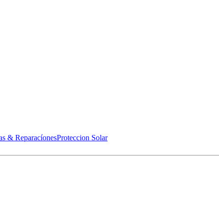
as & Reparacíones
Proteccion Solar