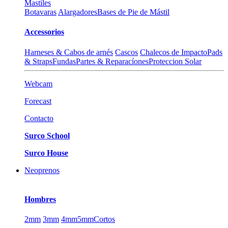
Mastiles
Botavaras
Alargadores
Bases de Pie de Mástil
Accessorios
Harneses & Cabos de arnés
Cascos
Chalecos de Impacto
Pads
& Straps
Fundas
Partes & Reparacíones
Proteccion Solar
Webcam
Forecast
Contacto
Surco School
Surco House
Neoprenos
Hombres
2mm
3mm
4mm
5mm
Cortos