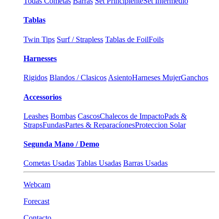
Todas Cometas
Barras
Set Principiente
Set Intermedio
Tablas
Twin Tips
Surf / Strapless
Tablas de Foil
Foils
Harnesses
Rigidos
Blandos / Clasicos
Asiento
Harneses Mujer
Ganchos
Accessorios
Leashes
Bombas
Cascos
Chalecos de Impacto
Pads &
Straps
Fundas
Partes & Reparacíones
Proteccion Solar
Segunda Mano / Demo
Cometas Usadas
Tablas Usadas
Barras Usadas
Webcam
Forecast
Contacto