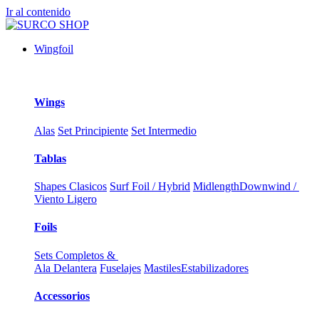
Ir al contenido
Wingfoil
Wings
Alas
Set Principiente
Set Intermedio
Tablas
Shapes Clasicos
Surf Foil / Hybrid
Midlength
Downwind /
Viento Ligero
Foils
Sets Completos &
Ala Delantera
Fuselajes
Mastiles
Estabilizadores
Accessorios