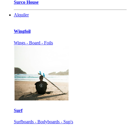
Surco House
Alquiler
Wingfoil
Wings - Board - Foils
Surf
Surfboards - Bodyboards - Sup's