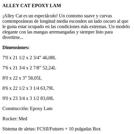
ALLEY CAT EPOXY LAM
¡Alley Cat es un espectáculo! Un contorno suave y curvas
contemporáneas de longitud media esconden un lado oscuro al que
le gusta estar ocupado en las condiciones más extremas. Un modelo
elegante con las mangas arremangadas y siempre listo para
divertirse...
Dimensiones:
7'0 x 21 1/2 x 2 3/4” 46,08L
7'6 x 21 3/4 x 2 7/8” 52,24L
8'0 x 22 x 3” 58,05L
8'6 x 22 1/2 x 3 1/4 63,79L
9'0 x 23 3/4 x 3 1/2 83,69L
Construcción: Epoxy Lam
Rocker: Med
Sistema de aletas: FCSII/Futures + 10 pulgadas Box