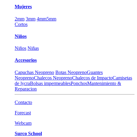
Mujeres
2mm
3mm
4mm
5mm
Cortos
Niños
Niños
Niñas
Accesorios
Capuchas Neopreno
Botas Neopreno
Guantes
Neopreno
Chalecos Neopreno
Chalecos de Impacto
Camisetas
de lycra
Bolsas impermeables
Ponchos
Mantenimiento &
Reparacion
Contacto
Forecast
Webcam
Surco School