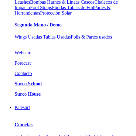
Leashes
Bombas
Harnes & Lineas
Cascos
Chalecos de
Impacto
Foot Straps
Fundas Tablas de Foil
Partes &
Herramientas
Protección Solar
Segunda Mano / Demo
Wings Usadas
Tablas Usadas
Foils & Partes usados
Webcam
Forecast
Contacto
Surco School
Surco House
Kitesurf
Cometas