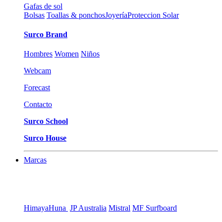
Gafas de sol
Bolsas
Toallas & ponchos
Joyería
Proteccion Solar
Surco Brand
Hombres
Women
Niños
Webcam
Forecast
Contacto
Surco School
Surco House
Marcas
Himaya
Huna
JP Australia
Mistral
MF Surfboard