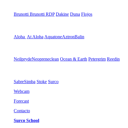
Brunotti
Brunotti RDP
Dakine
Duna
Flojos
Aloha
At Aloha
Aquatone
Aztron
Balin
Neilpryde
Neopreneclean
Ocean & Earth
Petergrim
Reedin
Sabre
Simba
Stoke
Surco
Webcam
Forecast
Contacto
Surco School