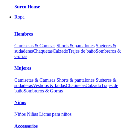
Surco House
Ropa
Hombres
Camisetas & Camisas
Shorts & pantalones
Suéteres &
sudaderas
Chaquetas
Calzado
Trajes de baño
Sombreros &
Gorras
Mujeres
Camisetas & Camisas
Shorts & pantalones
Suéteres &
sudaderas
Vestidos & faldas
Chaquetas
Calzado
Trajes de
baño
Sombreros & Gorras
Niños
Niños
Niñas
Licras para niños
Accessorios