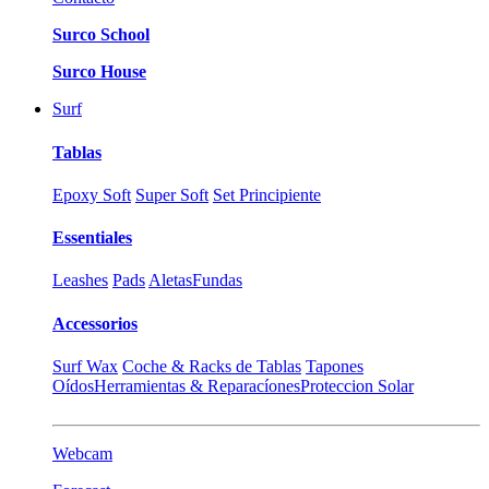
Surco School
Surco House
Surf
Tablas
Epoxy Soft
Super Soft
Set Principiente
Essentiales
Leashes
Pads
Aletas
Fundas
Accessorios
Surf Wax
Coche & Racks de Tablas
Tapones
Oídos
Herramientas & Reparacíones
Proteccion Solar
Webcam