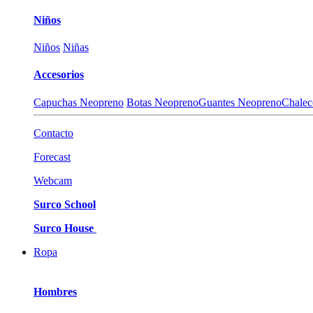
Niños
Niños
Niñas
Accesorios
Capuchas Neopreno
Botas Neopreno
Guantes Neopreno
Chalec
Contacto
Forecast
Webcam
Surco School
Surco House
Ropa
Hombres