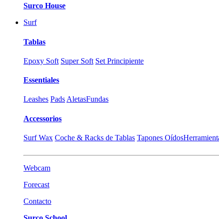
Surco House
Surf
Tablas
Epoxy Soft
Super Soft
Set Principiente
Essentiales
Leashes
Pads
Aletas
Fundas
Accessorios
Surf Wax
Coche & Racks de Tablas
Tapones Oídos
Herramient
Webcam
Forecast
Contacto
Surco School