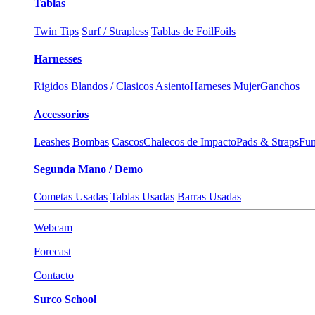
Tablas
Twin Tips
Surf / Strapless
Tablas de Foil
Foils
Harnesses
Rigidos
Blandos / Clasicos
Asiento
Harneses Mujer
Ganchos
Accessorios
Leashes
Bombas
Cascos
Chalecos de Impacto
Pads & Straps
Fun
Segunda Mano / Demo
Cometas Usadas
Tablas Usadas
Barras Usadas
Webcam
Forecast
Contacto
Surco School