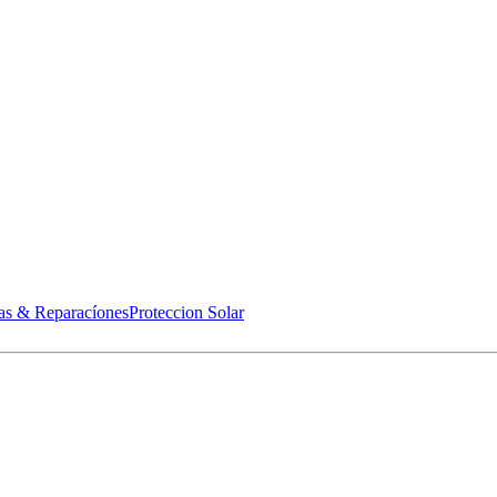
as & Reparacíones
Proteccion Solar