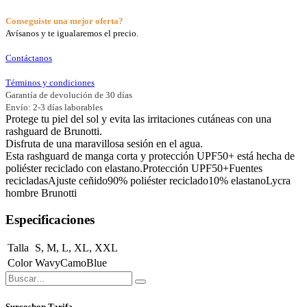
Conseguiste una mejor oferta?
Avísanos y te igualaremos el precio.
Contáctanos
Términos y condiciones
Garantía de devolución de 30 días
Envío: 2-3 días laborables
Protege tu piel del sol y evita las irritaciones cutáneas con una
rashguard de Brunotti.
Disfruta de una maravillosa sesión en el agua.
Esta rashguard de manga corta y protección UPF50+ está hecha de
poliéster reciclado con elastano.Protección UPF50+Fuentes
recicladasAjuste ceñido90% poliéster reciclado10% elastanoLycra
hombre Brunotti
Especificaciones
Talla
S
,
M
,
L
,
XL
,
XXL
Color
WavyCamoBlue
Surcoshop Tarifa