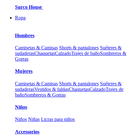
Surco House
Ropa
Hombres
Camisetas & Camisas
Shorts & pantalones
Suéteres &
sudaderas
Chaquetas
Calzado
Trajes de baño
Sombreros &
Gorras
Mujeres
Camisetas & Camisas
Shorts & pantalones
Suéteres &
sudaderas
Vestidos & faldas
Chaquetas
Calzado
Trajes de
baño
Sombreros & Gorras
Niños
Niños
Niñas
Licras para niños
Accessorios