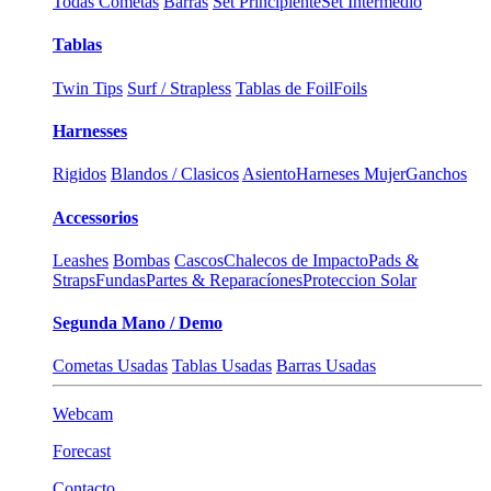
Todas Cometas
Barras
Set Principiente
Set Intermedio
Tablas
Twin Tips
Surf / Strapless
Tablas de Foil
Foils
Harnesses
Rigidos
Blandos / Clasicos
Asiento
Harneses Mujer
Ganchos
Accessorios
Leashes
Bombas
Cascos
Chalecos de Impacto
Pads &
Straps
Fundas
Partes & Reparacíones
Proteccion Solar
Segunda Mano / Demo
Cometas Usadas
Tablas Usadas
Barras Usadas
Webcam
Forecast
Contacto