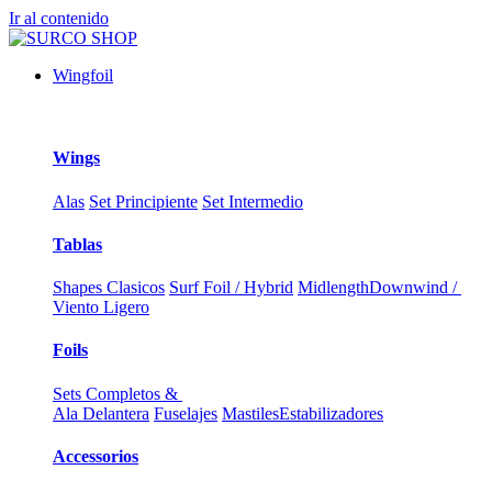
Ir al contenido
Wingfoil
Wings
Alas
Set Principiente
Set Intermedio
Tablas
Shapes Clasicos
Surf Foil / Hybrid
Midlength
Downwind /
Viento Ligero
Foils
Sets Completos &
Ala Delantera
Fuselajes
Mastiles
Estabilizadores
Accessorios