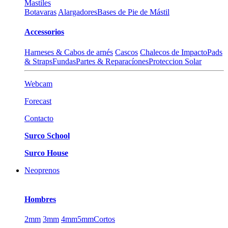
Mastiles
Botavaras
Alargadores
Bases de Pie de Mástil
Accessorios
Harneses & Cabos de arnés
Cascos
Chalecos de Impacto
Pads
& Straps
Fundas
Partes & Reparacíones
Proteccion Solar
Webcam
Forecast
Contacto
Surco School
Surco House
Neoprenos
Hombres
2mm
3mm
4mm
5mm
Cortos