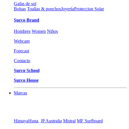
Gafas de sol
Bolsas
Toallas & ponchos
Joyería
Proteccion Solar
Surco Brand
Hombres
Women
Niños
Webcam
Forecast
Contacto
Surco School
Surco House
Marcas
Himaya
Huna
JP Australia
Mistral
MF Surfboard