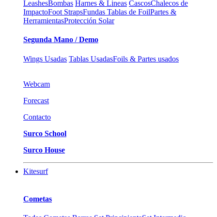
Leashes
Bombas
Harnes & Lineas
Cascos
Chalecos de
Impacto
Foot Straps
Fundas Tablas de Foil
Partes &
Herramientas
Protección Solar
Segunda Mano / Demo
Wings Usadas
Tablas Usadas
Foils & Partes usados
Webcam
Forecast
Contacto
Surco School
Surco House
Kitesurf
Cometas