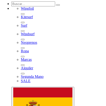
Wingfoil
Kitesurf
Surf
Windsurf
Neoprenos
Ropa
Marcas
Alquiler
Segunda Mano
SALE