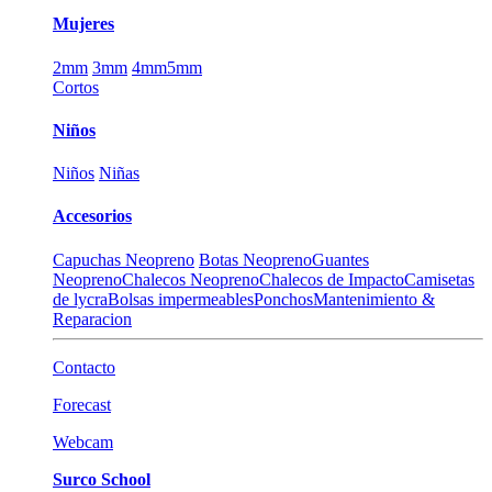
Mujeres
2mm
3mm
4mm
5mm
Cortos
Niños
Niños
Niñas
Accesorios
Capuchas Neopreno
Botas Neopreno
Guantes
Neopreno
Chalecos Neopreno
Chalecos de Impacto
Camisetas
de lycra
Bolsas impermeables
Ponchos
Mantenimiento &
Reparacion
Contacto
Forecast
Webcam
Surco School