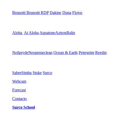
Brunotti
Brunotti RDP
Dakine
Duna
Flojos
Aloha
At Aloha
Aquatone
Aztron
Balin
Neilpryde
Neopreneclean
Ocean & Earth
Petergrim
Reedin
Sabre
Simba
Stoke
Surco
Webcam
Forecast
Contacto
Surco School