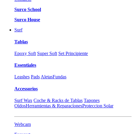
Surco School
Surco House
Surf
Tablas
Epoxy Soft
Super Soft
Set Principiente
Essentiales
Leashes
Pads
Aletas
Fundas
Accessorios
Surf Wax
Coche & Racks de Tablas
Tapones
Oídos
Herramientas & Reparacíones
Proteccion Solar
Webcam