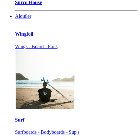
Surco House
Alquiler
Wingfoil
Wings - Board - Foils
Surf
Surfboards - Bodyboards - Sup's