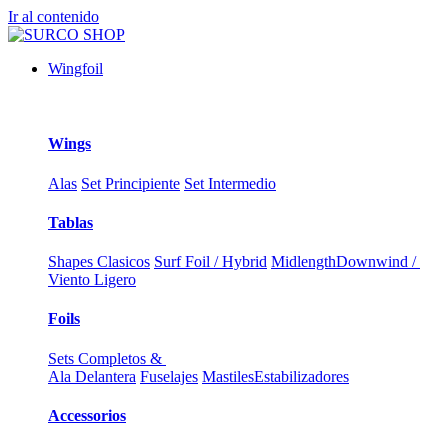
Ir al contenido
Wingfoil
Wings
Alas
Set Principiente
Set Intermedio
Tablas
Shapes Clasicos
Surf Foil / Hybrid
Midlength
Downwind /
Viento Ligero
Foils
Sets Completos &
Ala Delantera
Fuselajes
Mastiles
Estabilizadores
Accessorios