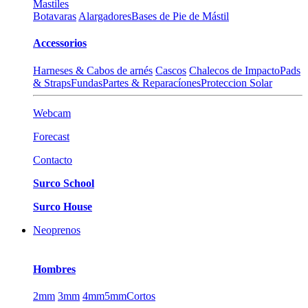
Mastiles
Botavaras
Alargadores
Bases de Pie de Mástil
Accessorios
Harneses & Cabos de arnés
Cascos
Chalecos de Impacto
Pads
& Straps
Fundas
Partes & Reparacíones
Proteccion Solar
Webcam
Forecast
Contacto
Surco School
Surco House
Neoprenos
Hombres
2mm
3mm
4mm
5mm
Cortos