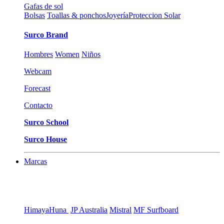
Gafas de sol
Bolsas
Toallas & ponchos
Joyería
Proteccion Solar
Surco Brand
Hombres
Women
Niños
Webcam
Forecast
Contacto
Surco School
Surco House
Marcas
Himaya
Huna
JP Australia
Mistral
MF Surfboard