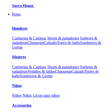
Surco House
Ropa
Hombres
Camisetas & Camisas
Shorts & pantalones
Suéteres &
sudaderas
Chaquetas
Calzado
Trajes de baño
Sombreros &
Gorras
Mujeres
Camisetas & Camisas
Shorts & pantalones
Suéteres &
sudaderas
Vestidos & faldas
Chaquetas
Calzado
Trajes de
baño
Sombreros & Gorras
Niños
Niños
Niñas
Licras para niños
Accessorios