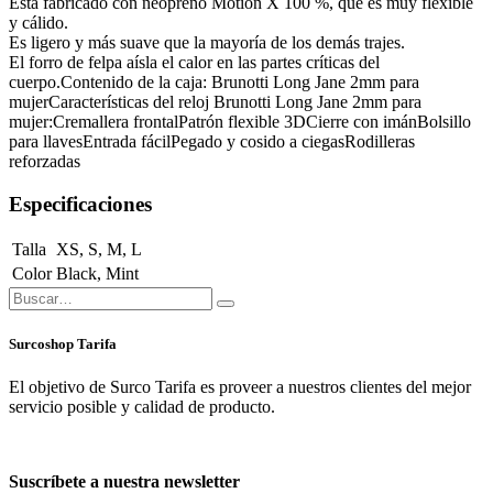
Está fabricado con neopreno Motion X 100 %, que es muy flexible
y cálido.
Es ligero y más suave que la mayoría de los demás trajes.
El forro de felpa aísla el calor en las partes críticas del
cuerpo.Contenido de la caja: Brunotti Long Jane 2mm para
mujerCaracterísticas del reloj Brunotti Long Jane 2mm para
mujer:Cremallera frontalPatrón flexible 3DCierre con imánBolsillo
para llavesEntrada fácilPegado y cosido a ciegasRodilleras
reforzadas
Especificaciones
Talla
XS
,
S
,
M
,
L
Color
Black
,
Mint
Surcoshop Tarifa
El objetivo de Surco Tarifa es proveer a nuestros clientes del mejor
servicio posible y calidad de producto.
Suscríbete a nuestra newsletter