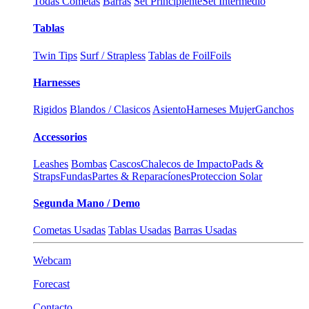
Todas Cometas
Barras
Set Principiente
Set Intermedio
Tablas
Twin Tips
Surf / Strapless
Tablas de Foil
Foils
Harnesses
Rigidos
Blandos / Clasicos
Asiento
Harneses Mujer
Ganchos
Accessorios
Leashes
Bombas
Cascos
Chalecos de Impacto
Pads &
Straps
Fundas
Partes & Reparacíones
Proteccion Solar
Segunda Mano / Demo
Cometas Usadas
Tablas Usadas
Barras Usadas
Webcam
Forecast
Contacto