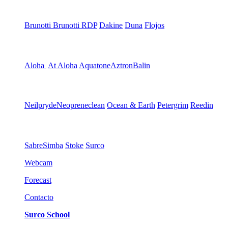
Brunotti
Brunotti RDP
Dakine
Duna
Flojos
Aloha
At Aloha
Aquatone
Aztron
Balin
Neilpryde
Neopreneclean
Ocean & Earth
Petergrim
Reedin
Sabre
Simba
Stoke
Surco
Webcam
Forecast
Contacto
Surco School