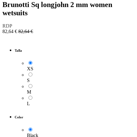
Brunotti Sq longjohn 2 mm women
wetsuits
RDP
82,64
€
82,64
€
Talla
XS
S
M
L
Color
Black