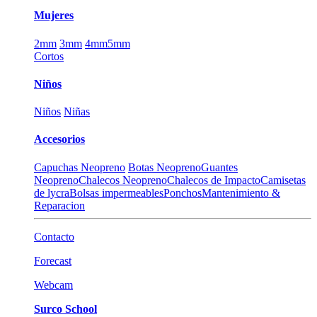
Mujeres
2mm
3mm
4mm
5mm
Cortos
Niños
Niños
Niñas
Accesorios
Capuchas Neopreno
Botas Neopreno
Guantes
Neopreno
Chalecos Neopreno
Chalecos de Impacto
Camisetas
de lycra
Bolsas impermeables
Ponchos
Mantenimiento &
Reparacion
Contacto
Forecast
Webcam
Surco School