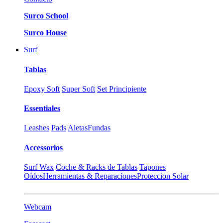
Surco School
Surco House
Surf
Tablas
Epoxy Soft
Super Soft
Set Principiente
Essentiales
Leashes
Pads
Aletas
Fundas
Accessorios
Surf Wax
Coche & Racks de Tablas
Tapones
Oídos
Herramientas & Reparacíones
Proteccion Solar
Webcam