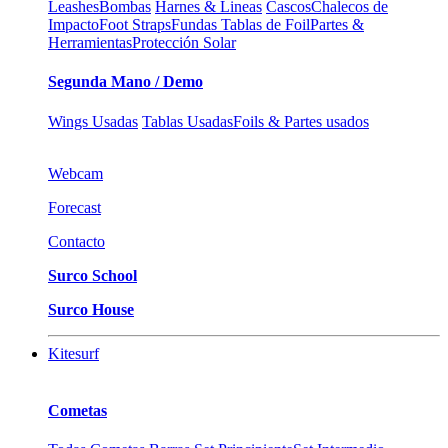
Leashes
Bombas
Harnes & Lineas
Cascos
Chalecos de
Impacto
Foot Straps
Fundas Tablas de Foil
Partes &
Herramientas
Protección Solar
Segunda Mano / Demo
Wings Usadas
Tablas Usadas
Foils & Partes usados
Webcam
Forecast
Contacto
Surco School
Surco House
Kitesurf
Cometas