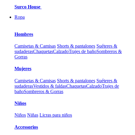
Surco House
Ropa
Hombres
Camisetas & Camisas
Shorts & pantalones
Suéteres &
sudaderas
Chaquetas
Calzado
Trajes de baño
Sombreros &
Gorras
Mujeres
Camisetas & Camisas
Shorts & pantalones
Suéteres &
sudaderas
Vestidos & faldas
Chaquetas
Calzado
Trajes de
baño
Sombreros & Gorras
Niños
Niños
Niñas
Licras para niños
Accessorios