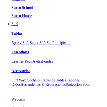
Surco School
Surco House
Surf
Tablas
Epoxy Soft
Super Soft
Set Principiente
Essentiales
Leashes
Pads
Aletas
Fundas
Accessorios
Surf Wax
Coche & Racks de Tablas
Tapones
Oídos
Herramientas & Reparacíones
Proteccion Solar
Webcam