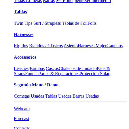
Todas Cometas
Barras
Set Principiente
Set Intermedio
Tablas
Twin Tips
Surf / Strapless
Tablas de Foil
Foils
Harnesses
Rigidos
Blandos / Clasicos
Asiento
Harneses Mujer
Ganchos
Accessorios
Leashes
Bombas
Cascos
Chalecos de Impacto
Pads &
Straps
Fundas
Partes & Reparacíones
Proteccion Solar
Segunda Mano / Demo
Cometas Usadas
Tablas Usadas
Barras Usadas
Webcam
Forecast
Contacto