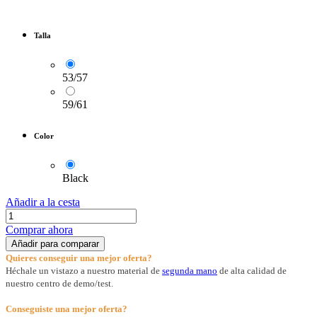
Talla
53/57
59/61
Color
Black
Añadir a la cesta
Comprar ahora
Añadir para comparar
Quieres conseguir una mejor oferta?
Héchale un vistazo a nuestro material de
segunda mano
de alta calidad de
nuestro centro de demo/test.
Conseguiste una mejor oferta?