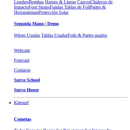
Leashes
Bombas
Harnes & Lineas
Cascos
Chalecos de
Impacto
Foot Straps
Fundas Tablas de Foil
Partes &
Herramientas
Protección Solar
Segunda Mano / Demo
Wings Usadas
Tablas Usadas
Foils & Partes usados
Webcam
Forecast
Contacto
Surco School
Surco House
Kitesurf
Cometas