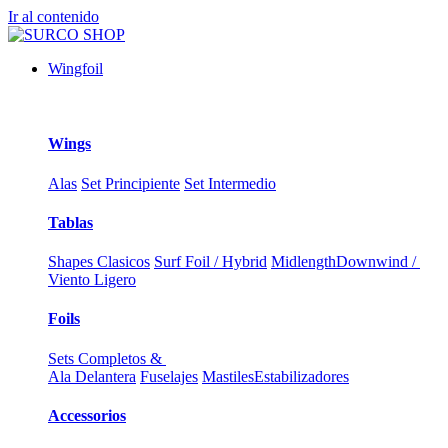
Ir al contenido
Wingfoil
Wings
Alas
Set Principiente
Set Intermedio
Tablas
Shapes Clasicos
Surf Foil / Hybrid
Midlength
Downwind /
Viento Ligero
Foils
Sets Completos &
Ala Delantera
Fuselajes
Mastiles
Estabilizadores
Accessorios