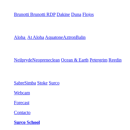
Brunotti
Brunotti RDP
Dakine
Duna
Flojos
Aloha
At Aloha
Aquatone
Aztron
Balin
Neilpryde
Neopreneclean
Ocean & Earth
Petergrim
Reedin
Sabre
Simba
Stoke
Surco
Webcam
Forecast
Contacto
Surco School