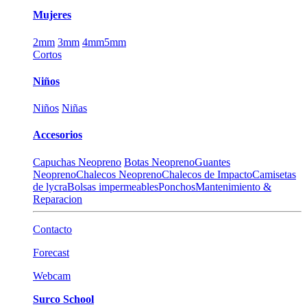
Mujeres
2mm
3mm
4mm
5mm
Cortos
Niños
Niños
Niñas
Accesorios
Capuchas Neopreno
Botas Neopreno
Guantes
Neopreno
Chalecos Neopreno
Chalecos de Impacto
Camisetas
de lycra
Bolsas impermeables
Ponchos
Mantenimiento &
Reparacion
Contacto
Forecast
Webcam
Surco School