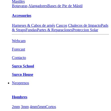
Mastiles
Botavaras
Alargadores
Bases de Pie de Mástil
Accessorios
Harneses & Cabos de arnés
Cascos
Chalecos de Impacto
Pads
& Straps
Fundas
Partes & Reparacíones
Proteccion Solar
Webcam
Forecast
Contacto
Surco School
Surco House
Neoprenos
Hombres
2mm
3mm
4mm
5mm
Cortos