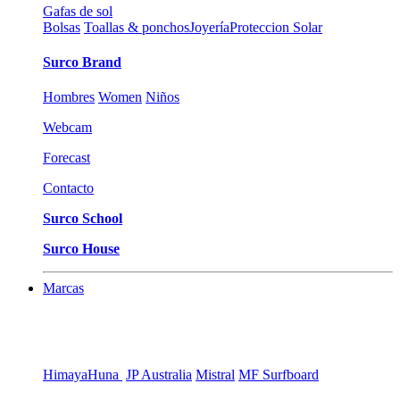
Gafas de sol
Bolsas
Toallas & ponchos
Joyería
Proteccion Solar
Surco Brand
Hombres
Women
Niños
Webcam
Forecast
Contacto
Surco School
Surco House
Marcas
Himaya
Huna
JP Australia
Mistral
MF Surfboard