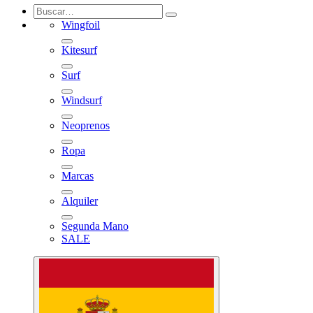
Wingfoil
Kitesurf
Surf
Windsurf
Neoprenos
Ropa
Marcas
Alquiler
Segunda Mano
SALE