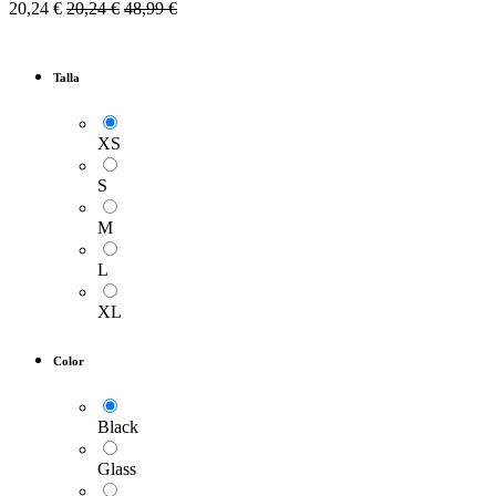
20,24
€
20,24
€
48,99
€
Talla
XS
S
M
L
XL
Color
Black
Glass