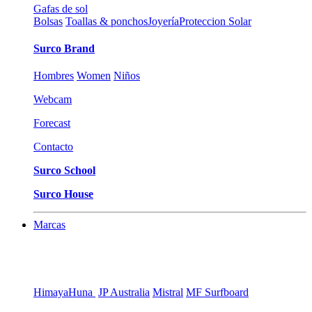
Gafas de sol
Bolsas
Toallas & ponchos
Joyería
Proteccion Solar
Surco Brand
Hombres
Women
Niños
Webcam
Forecast
Contacto
Surco School
Surco House
Marcas
Himaya
Huna
JP Australia
Mistral
MF Surfboard