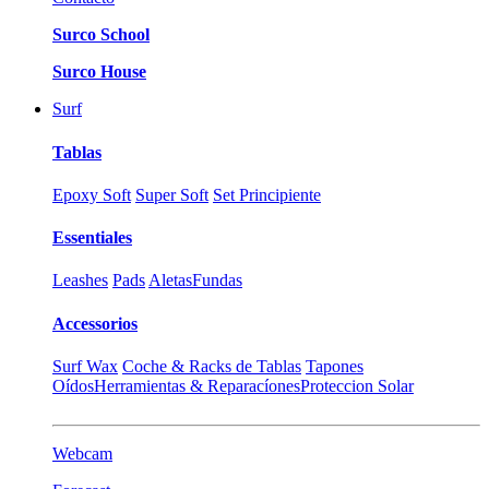
Surco School
Surco House
Surf
Tablas
Epoxy Soft
Super Soft
Set Principiente
Essentiales
Leashes
Pads
Aletas
Fundas
Accessorios
Surf Wax
Coche & Racks de Tablas
Tapones
Oídos
Herramientas & Reparacíones
Proteccion Solar
Webcam