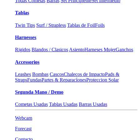
Todas Cometas
Barras
Set Principiente
Set Intermedio
Tablas
Twin Tips
Surf / Strapless
Tablas de Foil
Foils
Harnesses
Rigidos
Blandos / Clasicos
Asiento
Harneses Mujer
Ganchos
Accessorios
Leashes
Bombas
Cascos
Chalecos de Impacto
Pads &
Straps
Fundas
Partes & Reparacíones
Proteccion Solar
Segunda Mano / Demo
Cometas Usadas
Tablas Usadas
Barras Usadas
Webcam
Forecast
Contacto