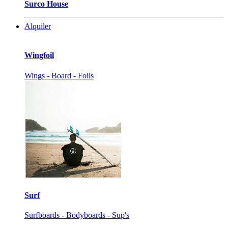
Surco House
Alquiler
Wingfoil
Wings - Board - Foils
Surf
Surfboards - Bodyboards - Sup's