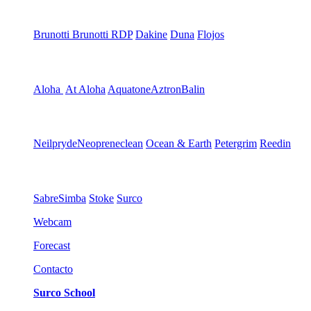
Brunotti
Brunotti RDP
Dakine
Duna
Flojos
Aloha
At Aloha
Aquatone
Aztron
Balin
Neilpryde
Neopreneclean
Ocean & Earth
Petergrim
Reedin
Sabre
Simba
Stoke
Surco
Webcam
Forecast
Contacto
Surco School