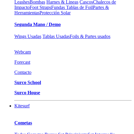
Leashes
Bombas
Harnes & Lineas
Cascos
Chalecos de
Impacto
Foot Straps
Fundas Tablas de Foil
Partes &
Herramientas
Protección Solar
Segunda Mano / Demo
Wings Usadas
Tablas Usadas
Foils & Partes usados
Webcam
Forecast
Contacto
Surco School
Surco House
Kitesurf
Cometas