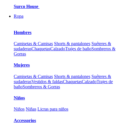
Surco House
Ropa
Hombres
Camisetas & Camisas
Shorts & pantalones
Suéteres &
sudaderas
Chaquetas
Calzado
Trajes de baño
Sombreros &
Gorras
Mujeres
Camisetas & Camisas
Shorts & pantalones
Suéteres &
sudaderas
Vestidos & faldas
Chaquetas
Calzado
Trajes de
baño
Sombreros & Gorras
Niños
Niños
Niñas
Licras para niños
Accessorios