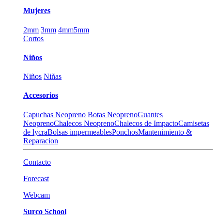
Mujeres
2mm
3mm
4mm
5mm
Cortos
Niños
Niños
Niñas
Accesorios
Capuchas Neopreno
Botas Neopreno
Guantes
Neopreno
Chalecos Neopreno
Chalecos de Impacto
Camisetas
de lycra
Bolsas impermeables
Ponchos
Mantenimiento &
Reparacion
Contacto
Forecast
Webcam
Surco School