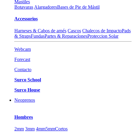
Mastiles
Botavaras
Alargadores
Bases de Pie de Mástil
Accessorios
Harneses & Cabos de arnés
Cascos
Chalecos de Impacto
Pads
& Straps
Fundas
Partes & Reparacíones
Proteccion Solar
Webcam
Forecast
Contacto
Surco School
Surco House
Neoprenos
Hombres
2mm
3mm
4mm
5mm
Cortos