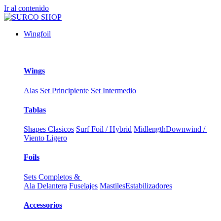
Ir al contenido
Wingfoil
Wings
Alas
Set Principiente
Set Intermedio
Tablas
Shapes Clasicos
Surf Foil / Hybrid
Midlength
Downwind /
Viento Ligero
Foils
Sets Completos &
Ala Delantera
Fuselajes
Mastiles
Estabilizadores
Accessorios