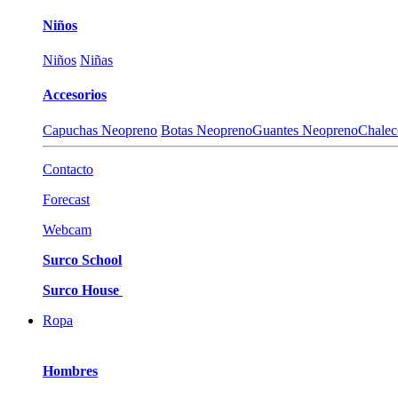
Niños
Niños
Niñas
Accesorios
Capuchas Neopreno
Botas Neopreno
Guantes Neopreno
Chalec
Contacto
Forecast
Webcam
Surco School
Surco House
Ropa
Hombres