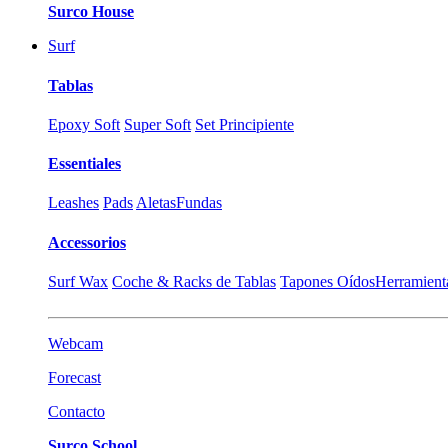
Surco House
Surf
Tablas
Epoxy Soft
Super Soft
Set Principiente
Essentiales
Leashes
Pads
Aletas
Fundas
Accessorios
Surf Wax
Coche & Racks de Tablas
Tapones Oídos
Herramient
Webcam
Forecast
Contacto
Surco School