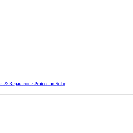
as & Reparacíones
Proteccion Solar