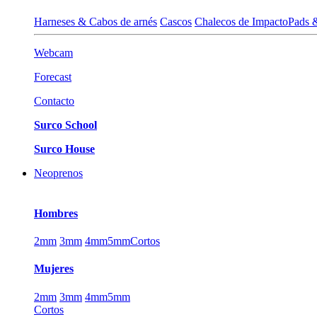
Harneses & Cabos de arnés
Cascos
Chalecos de Impacto
Pads 
Webcam
Forecast
Contacto
Surco School
Surco House
Neoprenos
Hombres
2mm
3mm
4mm
5mm
Cortos
Mujeres
2mm
3mm
4mm
5mm
Cortos