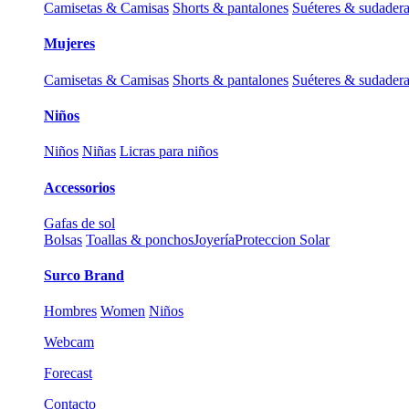
Camisetas & Camisas
Shorts & pantalones
Suéteres & sudader
Mujeres
Camisetas & Camisas
Shorts & pantalones
Suéteres & sudader
Niños
Niños
Niñas
Licras para niños
Accessorios
Gafas de sol
Bolsas
Toallas & ponchos
Joyería
Proteccion Solar
Surco Brand
Hombres
Women
Niños
Webcam
Forecast
Contacto