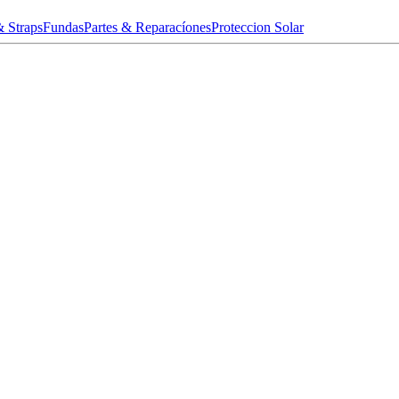
& Straps
Fundas
Partes & Reparacíones
Proteccion Solar