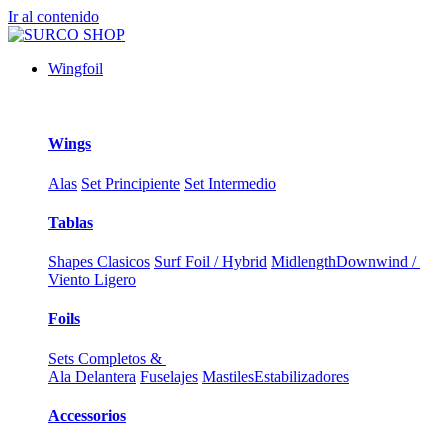
Ir al contenido
Wingfoil
Wings
Alas
Set Principiente
Set Intermedio
Tablas
Shapes Clasicos
Surf Foil / Hybrid
Midlength
Downwind /
Viento Ligero
Foils
Sets Completos &
Ala Delantera
Fuselajes
Mastiles
Estabilizadores
Accessorios