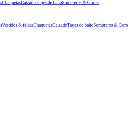
as
Chaquetas
Calzado
Trajes de baño
Sombreros & Gorras
as
Vestidos & faldas
Chaquetas
Calzado
Trajes de baño
Sombreros & Gorr