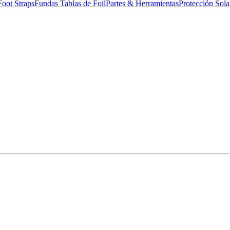
Foot Straps
Fundas Tablas de Foil
Partes & Herramientas
Protección Sola