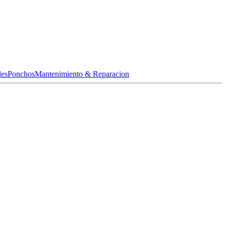
les
Ponchos
Mantenimiento & Reparacion