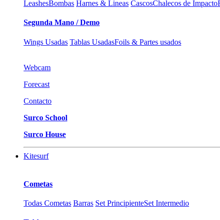
Leashes
Bombas
Harnes & Lineas
Cascos
Chalecos de Impacto
Segunda Mano / Demo
Wings Usadas
Tablas Usadas
Foils & Partes usados
Webcam
Forecast
Contacto
Surco School
Surco House
Kitesurf
Cometas
Todas Cometas
Barras
Set Principiente
Set Intermedio