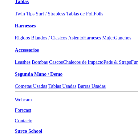
Tablas
Twin Tips
Surf / Strapless
Tablas de Foil
Foils
Harnesses
Rigidos
Blandos / Clasicos
Asiento
Harneses Mujer
Ganchos
Accessorios
Leashes
Bombas
Cascos
Chalecos de Impacto
Pads & Straps
Fun
Segunda Mano / Demo
Cometas Usadas
Tablas Usadas
Barras Usadas
Webcam
Forecast
Contacto
Surco School