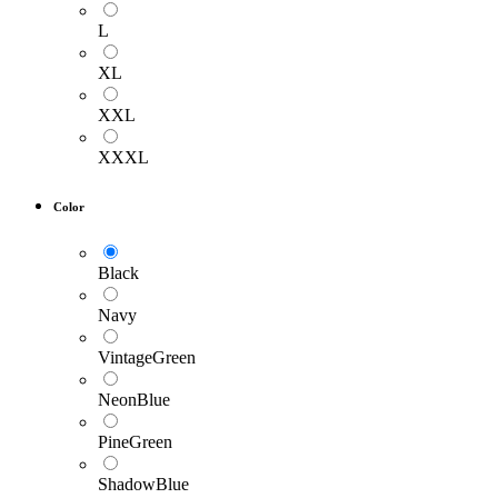
L
XL
XXL
XXXL
Color
Black
Navy
VintageGreen
NeonBlue
PineGreen
ShadowBlue