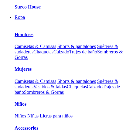
Surco House
Ropa
Hombres
Camisetas & Camisas
Shorts & pantalones
Suéteres &
sudaderas
Chaquetas
Calzado
Trajes de baño
Sombreros &
Gorras
Mujeres
Camisetas & Camisas
Shorts & pantalones
Suéteres &
sudaderas
Vestidos & faldas
Chaquetas
Calzado
Trajes de
baño
Sombreros & Gorras
Niños
Niños
Niñas
Licras para niños
Accessorios