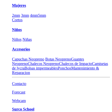
Mujeres
2mm
3mm
4mm
5mm
Cortos
Niños
Niños
Niñas
Accesorios
Capuchas Neopreno
Botas Neopreno
Guantes
Neopreno
Chalecos Neopreno
Chalecos de Impacto
Camisetas
de lycra
Bolsas impermeables
Ponchos
Mantenimiento &
Reparacion
Contacto
Forecast
Webcam
Surco School