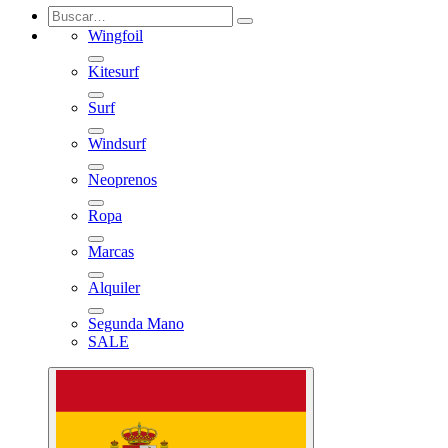
Wingfoil
Kitesurf
Surf
Windsurf
Neoprenos
Ropa
Marcas
Alquiler
Segunda Mano
SALE