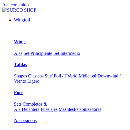
Ir al contenido
Wingfoil
Wings
Alas
Set Principiente
Set Intermedio
Tablas
Shapes Clasicos
Surf Foil / Hybrid
Midlength
Downwind /
Viento Ligero
Foils
Sets Completos &
Ala Delantera
Fuselajes
Mastiles
Estabilizadores
Accessorios