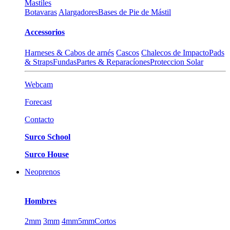
Mastiles
Botavaras
Alargadores
Bases de Pie de Mástil
Accessorios
Harneses & Cabos de arnés
Cascos
Chalecos de Impacto
Pads
& Straps
Fundas
Partes & Reparacíones
Proteccion Solar
Webcam
Forecast
Contacto
Surco School
Surco House
Neoprenos
Hombres
2mm
3mm
4mm
5mm
Cortos