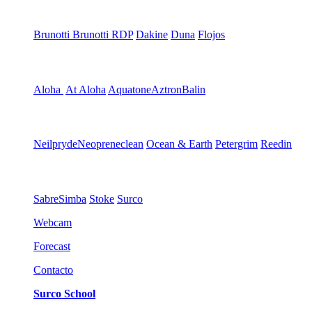
Brunotti
Brunotti RDP
Dakine
Duna
Flojos
Aloha
At Aloha
Aquatone
Aztron
Balin
Neilpryde
Neopreneclean
Ocean & Earth
Petergrim
Reedin
Sabre
Simba
Stoke
Surco
Webcam
Forecast
Contacto
Surco School