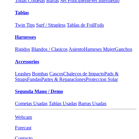
Todas Cometas
Barras
Set Principiente
Set Intermedio
Tablas
Twin Tips
Surf / Strapless
Tablas de Foil
Foils
Harnesses
Rigidos
Blandos / Clasicos
Asiento
Harneses Mujer
Ganchos
Accessorios
Leashes
Bombas
Cascos
Chalecos de Impacto
Pads &
Straps
Fundas
Partes & Reparacíones
Proteccion Solar
Segunda Mano / Demo
Cometas Usadas
Tablas Usadas
Barras Usadas
Webcam
Forecast
Contacto