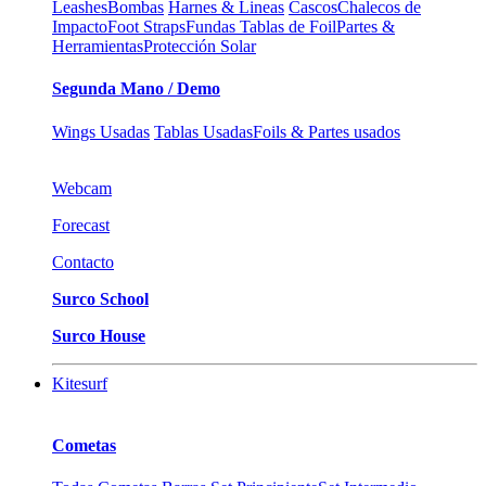
Leashes
Bombas
Harnes & Lineas
Cascos
Chalecos de
Impacto
Foot Straps
Fundas Tablas de Foil
Partes &
Herramientas
Protección Solar
Segunda Mano / Demo
Wings Usadas
Tablas Usadas
Foils & Partes usados
Webcam
Forecast
Contacto
Surco School
Surco House
Kitesurf
Cometas