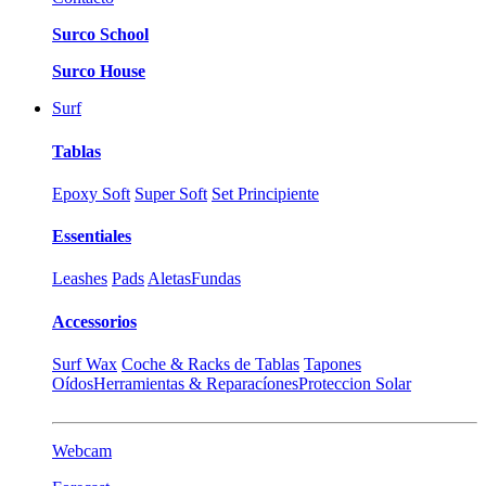
Surco School
Surco House
Surf
Tablas
Epoxy Soft
Super Soft
Set Principiente
Essentiales
Leashes
Pads
Aletas
Fundas
Accessorios
Surf Wax
Coche & Racks de Tablas
Tapones
Oídos
Herramientas & Reparacíones
Proteccion Solar
Webcam