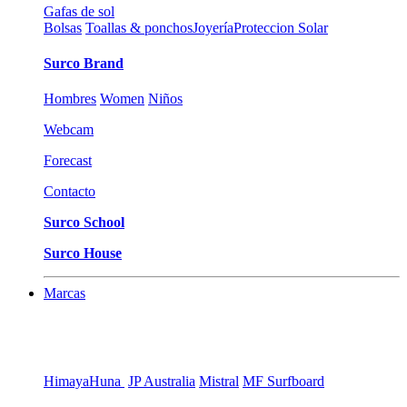
Gafas de sol
Bolsas
Toallas & ponchos
Joyería
Proteccion Solar
Surco Brand
Hombres
Women
Niños
Webcam
Forecast
Contacto
Surco School
Surco House
Marcas
Himaya
Huna
JP Australia
Mistral
MF Surfboard