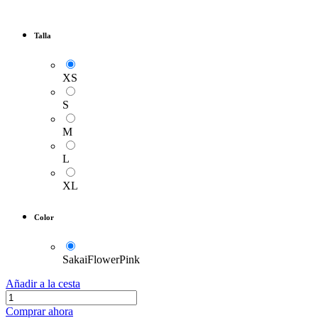
Talla
XS
S
M
L
XL
Color
SakaiFlowerPink
Añadir a la cesta
Comprar ahora