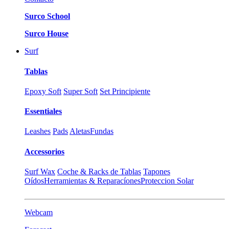
Surco School
Surco House
Surf
Tablas
Epoxy Soft
Super Soft
Set Principiente
Essentiales
Leashes
Pads
Aletas
Fundas
Accessorios
Surf Wax
Coche & Racks de Tablas
Tapones
Oídos
Herramientas & Reparacíones
Proteccion Solar
Webcam