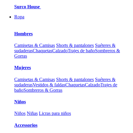
Surco House
Ropa
Hombres
Camisetas & Camisas
Shorts & pantalones
Suéteres &
sudaderas
Chaquetas
Calzado
Trajes de baño
Sombreros &
Gorras
Mujeres
Camisetas & Camisas
Shorts & pantalones
Suéteres &
sudaderas
Vestidos & faldas
Chaquetas
Calzado
Trajes de
baño
Sombreros & Gorras
Niños
Niños
Niñas
Licras para niños
Accessorios