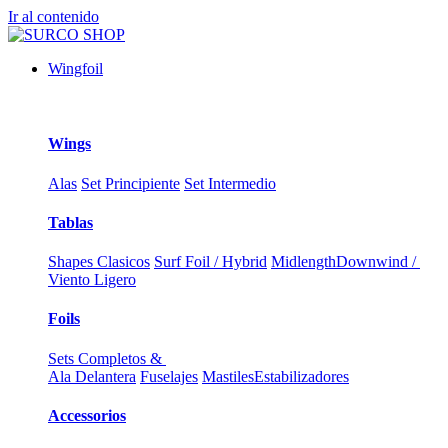
Ir al contenido
Wingfoil
Wings
Alas
Set Principiente
Set Intermedio
Tablas
Shapes Clasicos
Surf Foil / Hybrid
Midlength
Downwind /
Viento Ligero
Foils
Sets Completos &
Ala Delantera
Fuselajes
Mastiles
Estabilizadores
Accessorios