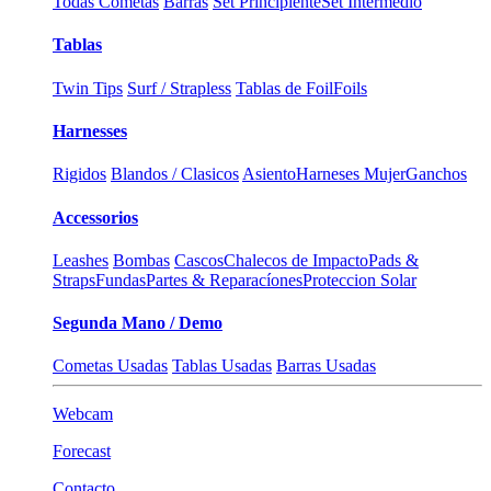
Todas Cometas
Barras
Set Principiente
Set Intermedio
Tablas
Twin Tips
Surf / Strapless
Tablas de Foil
Foils
Harnesses
Rigidos
Blandos / Clasicos
Asiento
Harneses Mujer
Ganchos
Accessorios
Leashes
Bombas
Cascos
Chalecos de Impacto
Pads &
Straps
Fundas
Partes & Reparacíones
Proteccion Solar
Segunda Mano / Demo
Cometas Usadas
Tablas Usadas
Barras Usadas
Webcam
Forecast
Contacto