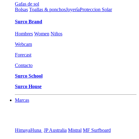
Gafas de sol
Bolsas
Toallas & ponchos
Joyería
Proteccion Solar
Surco Brand
Hombres
Women
Niños
Webcam
Forecast
Contacto
Surco School
Surco House
Marcas
Himaya
Huna
JP Australia
Mistral
MF Surfboard