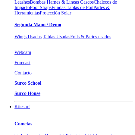
Leashes
Bombas
Harnes & Lineas
Cascos
Chalecos de
Impacto
Foot Straps
Fundas Tablas de Foil
Partes &
Herramientas
Protección Solar
Segunda Mano / Demo
Wings Usadas
Tablas Usadas
Foils & Partes usados
Webcam
Forecast
Contacto
Surco School
Surco House
Kitesurf
Cometas