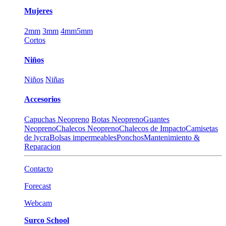
Mujeres
2mm
3mm
4mm
5mm
Cortos
Niños
Niños
Niñas
Accesorios
Capuchas Neopreno
Botas Neopreno
Guantes
Neopreno
Chalecos Neopreno
Chalecos de Impacto
Camisetas
de lycra
Bolsas impermeables
Ponchos
Mantenimiento &
Reparacion
Contacto
Forecast
Webcam
Surco School