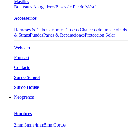
Mastiles
Botavaras
Alargadores
Bases de Pie de Mástil
Accessorios
Harneses & Cabos de arnés
Cascos
Chalecos de Impacto
Pads
& Straps
Fundas
Partes & Reparacíones
Proteccion Solar
Webcam
Forecast
Contacto
Surco School
Surco House
Neoprenos
Hombres
2mm
3mm
4mm
5mm
Cortos