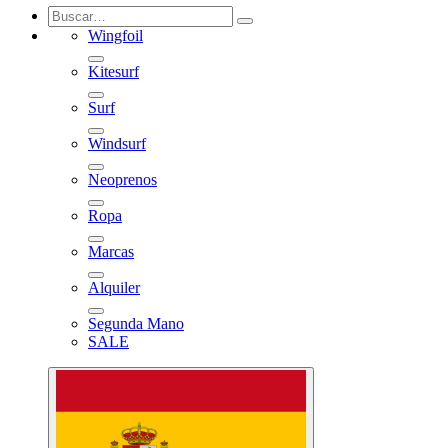
Wingfoil
Kitesurf
Surf
Windsurf
Neoprenos
Ropa
Marcas
Alquiler
Segunda Mano
SALE