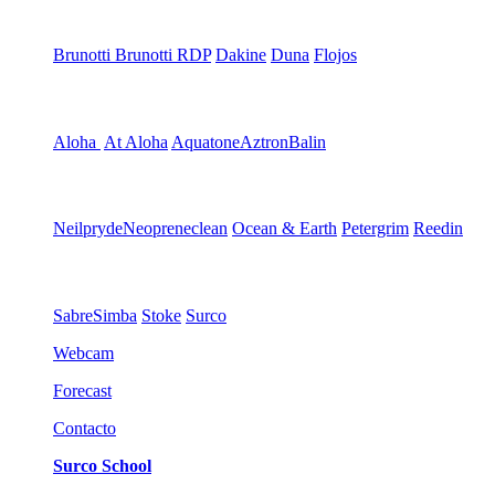
Brunotti
Brunotti RDP
Dakine
Duna
Flojos
Aloha
At Aloha
Aquatone
Aztron
Balin
Neilpryde
Neopreneclean
Ocean & Earth
Petergrim
Reedin
Sabre
Simba
Stoke
Surco
Webcam
Forecast
Contacto
Surco School