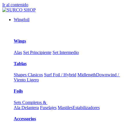
Ir al contenido
Wingfoil
Wings
Alas
Set Principiente
Set Intermedio
Tablas
Shapes Clasicos
Surf Foil / Hybrid
Midlength
Downwind /
Viento Ligero
Foils
Sets Completos &
Ala Delantera
Fuselajes
Mastiles
Estabilizadores
Accessorios