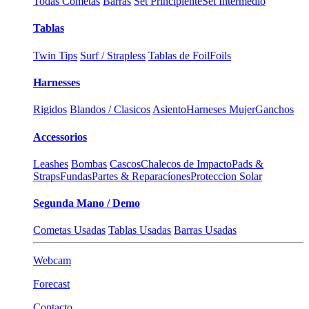
Todas Cometas
Barras
Set Principiente
Set Intermedio
Tablas
Twin Tips
Surf / Strapless
Tablas de Foil
Foils
Harnesses
Rigidos
Blandos / Clasicos
Asiento
Harneses Mujer
Ganchos
Accessorios
Leashes
Bombas
Cascos
Chalecos de Impacto
Pads &
Straps
Fundas
Partes & Reparacíones
Proteccion Solar
Segunda Mano / Demo
Cometas Usadas
Tablas Usadas
Barras Usadas
Webcam
Forecast
Contacto