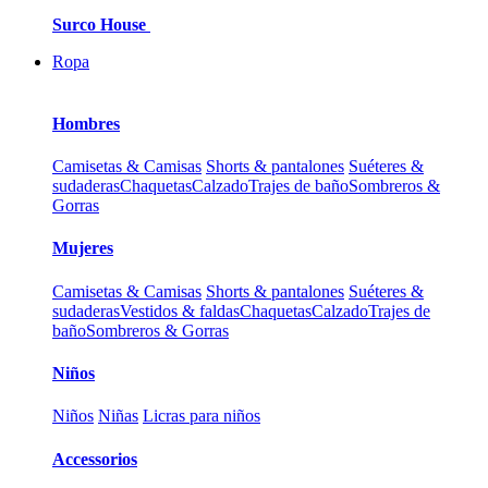
Surco House
Ropa
Hombres
Camisetas & Camisas
Shorts & pantalones
Suéteres &
sudaderas
Chaquetas
Calzado
Trajes de baño
Sombreros &
Gorras
Mujeres
Camisetas & Camisas
Shorts & pantalones
Suéteres &
sudaderas
Vestidos & faldas
Chaquetas
Calzado
Trajes de
baño
Sombreros & Gorras
Niños
Niños
Niñas
Licras para niños
Accessorios