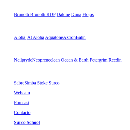
Brunotti
Brunotti RDP
Dakine
Duna
Flojos
Aloha
At Aloha
Aquatone
Aztron
Balin
Neilpryde
Neopreneclean
Ocean & Earth
Petergrim
Reedin
Sabre
Simba
Stoke
Surco
Webcam
Forecast
Contacto
Surco School