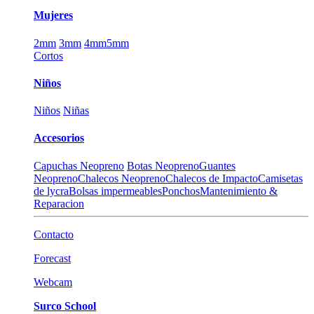
Mujeres
2mm
3mm
4mm
5mm
Cortos
Niños
Niños
Niñas
Accesorios
Capuchas Neopreno
Botas Neopreno
Guantes
Neopreno
Chalecos Neopreno
Chalecos de Impacto
Camisetas
de lycra
Bolsas impermeables
Ponchos
Mantenimiento &
Reparacion
Contacto
Forecast
Webcam
Surco School