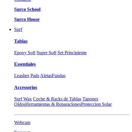
Surco School
Surco House
Surf
Tablas
Epoxy Soft
Super Soft
Set Principiente
Essentiales
Leashes
Pads
Aletas
Fundas
Accessorios
Surf Wax
Coche & Racks de Tablas
Tapones
Oídos
Herramientas & Reparacíones
Proteccion Solar
Webcam