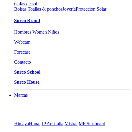
Gafas de sol
Bolsas
Toallas & ponchos
Joyería
Proteccion Solar
Surco Brand
Hombres
Women
Niños
Webcam
Forecast
Contacto
Surco School
Surco House
Marcas
Himaya
Huna
JP Australia
Mistral
MF Surfboard