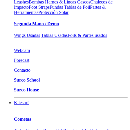
Leashes
Bombas
Harnes & Lineas
Cascos
Chalecos de
Impacto
Foot Straps
Fundas Tablas de Foil
Partes &
Herramientas
Protección Solar
Segunda Mano / Demo
Wings Usadas
Tablas Usadas
Foils & Partes usados
Webcam
Forecast
Contacto
Surco School
Surco House
Kitesurf
Cometas