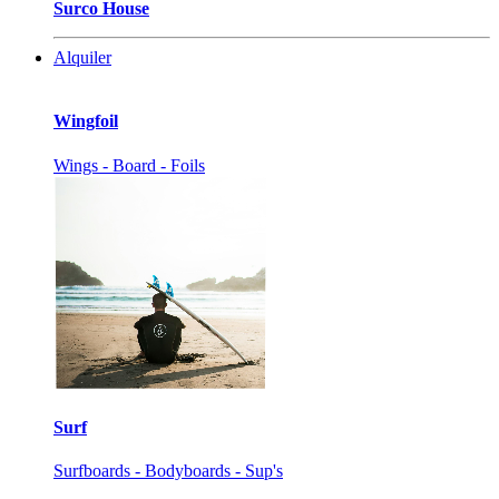
Surco House
Alquiler
Wingfoil
Wings - Board - Foils
Surf
Surfboards - Bodyboards - Sup's