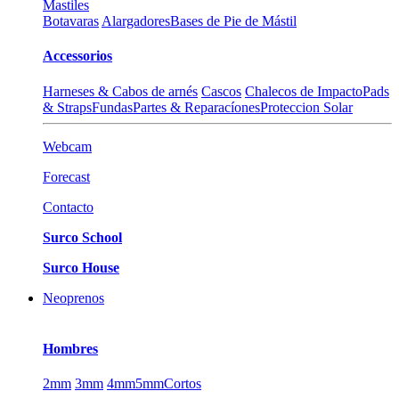
Mastiles
Botavaras
Alargadores
Bases de Pie de Mástil
Accessorios
Harneses & Cabos de arnés
Cascos
Chalecos de Impacto
Pads
& Straps
Fundas
Partes & Reparacíones
Proteccion Solar
Webcam
Forecast
Contacto
Surco School
Surco House
Neoprenos
Hombres
2mm
3mm
4mm
5mm
Cortos