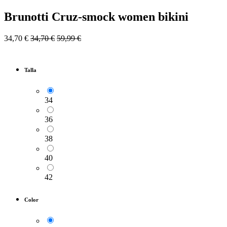
Brunotti Cruz-smock women bikini
34,70
€
34,70
€
59,99
€
Talla
34
36
38
40
42
Color