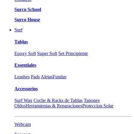
Surco School
Surco House
Surf
Tablas
Epoxy Soft
Super Soft
Set Principiente
Essentiales
Leashes
Pads
Aletas
Fundas
Accessorios
Surf Wax
Coche & Racks de Tablas
Tapones
Oídos
Herramientas & Reparacíones
Proteccion Solar
Webcam