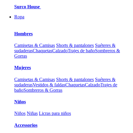
Surco House
Ropa
Hombres
Camisetas & Camisas
Shorts & pantalones
Suéteres &
sudaderas
Chaquetas
Calzado
Trajes de baño
Sombreros &
Gorras
Mujeres
Camisetas & Camisas
Shorts & pantalones
Suéteres &
sudaderas
Vestidos & faldas
Chaquetas
Calzado
Trajes de
baño
Sombreros & Gorras
Niños
Niños
Niñas
Licras para niños
Accessorios