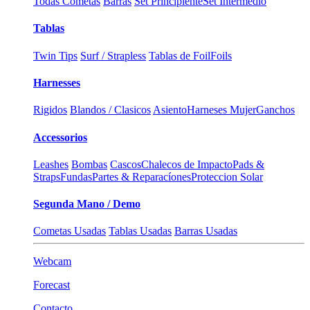
Todas Cometas
Barras
Set Principiente
Set Intermedio
Tablas
Twin Tips
Surf / Strapless
Tablas de Foil
Foils
Harnesses
Rigidos
Blandos / Clasicos
Asiento
Harneses Mujer
Ganchos
Accessorios
Leashes
Bombas
Cascos
Chalecos de Impacto
Pads &
Straps
Fundas
Partes & Reparacíones
Proteccion Solar
Segunda Mano / Demo
Cometas Usadas
Tablas Usadas
Barras Usadas
Webcam
Forecast
Contacto