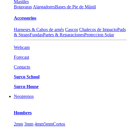
Mastiles
Botavaras
Alargadores
Bases de Pie de Mástil
Accessorios
Harneses & Cabos de arnés
Cascos
Chalecos de Impacto
Pads
& Straps
Fundas
Partes & Reparacíones
Proteccion Solar
Webcam
Forecast
Contacto
Surco School
Surco House
Neoprenos
Hombres
2mm
3mm
4mm
5mm
Cortos