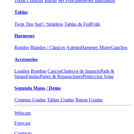
Todas Cometas
Barras
Set Principiente
Set Intermedio
Tablas
Twin Tips
Surf / Strapless
Tablas de Foil
Foils
Harnesses
Rigidos
Blandos / Clasicos
Asiento
Harneses Mujer
Ganchos
Accessorios
Leashes
Bombas
Cascos
Chalecos de Impacto
Pads &
Straps
Fundas
Partes & Reparacíones
Proteccion Solar
Segunda Mano / Demo
Cometas Usadas
Tablas Usadas
Barras Usadas
Webcam
Forecast
Contacto