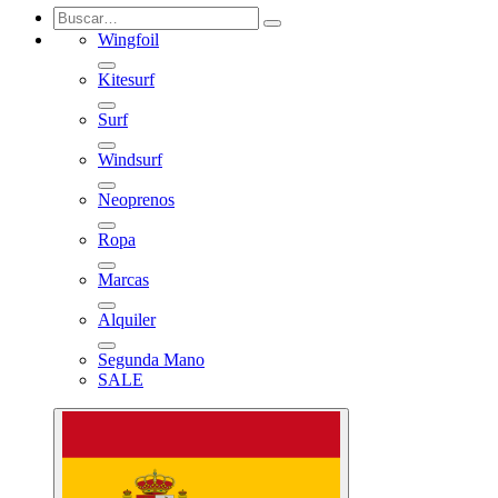
Wingfoil
Kitesurf
Surf
Windsurf
Neoprenos
Ropa
Marcas
Alquiler
Segunda Mano
SALE