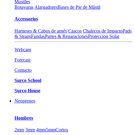
Mastiles
Botavaras
Alargadores
Bases de Pie de Mástil
Accessorios
Harneses & Cabos de arnés
Cascos
Chalecos de Impacto
Pads
& Straps
Fundas
Partes & Reparacíones
Proteccion Solar
Webcam
Forecast
Contacto
Surco School
Surco House
Neoprenos
Hombres
2mm
3mm
4mm
5mm
Cortos