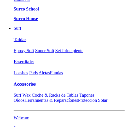
Surco School
Surco House
Surf
Tablas
Epoxy Soft
Super Soft
Set Principiente
Essentiales
Leashes
Pads
Aletas
Fundas
Accessorios
Surf Wax
Coche & Racks de Tablas
Tapones
Oídos
Herramientas & Reparacíones
Proteccion Solar
Webcam