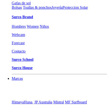
Gafas de sol
Bolsas
Toallas & ponchos
Joyería
Proteccion Solar
Surco Brand
Hombres
Women
Niños
Webcam
Forecast
Contacto
Surco School
Surco House
Marcas
Himaya
Huna
JP Australia
Mistral
MF Surfboard