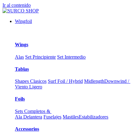
Ir al contenido
Wingfoil
Wings
Alas
Set Principiente
Set Intermedio
Tablas
Shapes Clasicos
Surf Foil / Hybrid
Midlength
Downwind /
Viento Ligero
Foils
Sets Completos &
Ala Delantera
Fuselajes
Mastiles
Estabilizadores
Accessorios