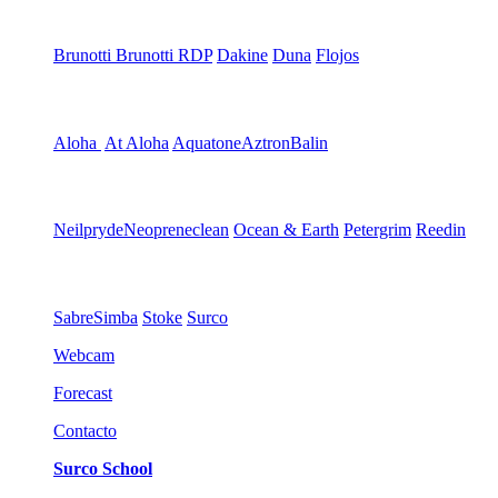
Brunotti
Brunotti RDP
Dakine
Duna
Flojos
Aloha
At Aloha
Aquatone
Aztron
Balin
Neilpryde
Neopreneclean
Ocean & Earth
Petergrim
Reedin
Sabre
Simba
Stoke
Surco
Webcam
Forecast
Contacto
Surco School