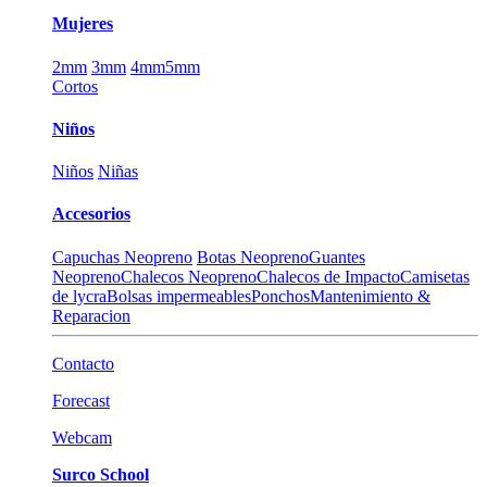
Mujeres
2mm
3mm
4mm
5mm
Cortos
Niños
Niños
Niñas
Accesorios
Capuchas Neopreno
Botas Neopreno
Guantes
Neopreno
Chalecos Neopreno
Chalecos de Impacto
Camisetas
de lycra
Bolsas impermeables
Ponchos
Mantenimiento &
Reparacion
Contacto
Forecast
Webcam
Surco School