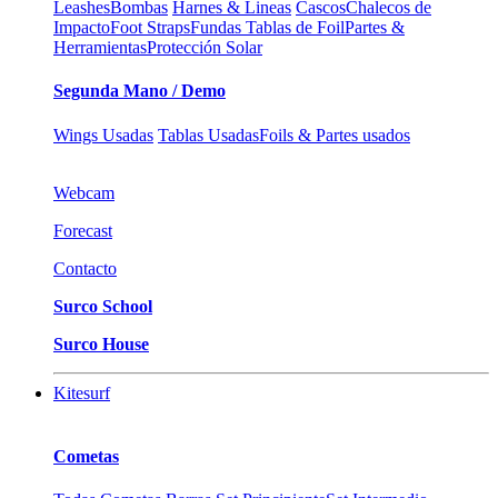
Leashes
Bombas
Harnes & Lineas
Cascos
Chalecos de
Impacto
Foot Straps
Fundas Tablas de Foil
Partes &
Herramientas
Protección Solar
Segunda Mano / Demo
Wings Usadas
Tablas Usadas
Foils & Partes usados
Webcam
Forecast
Contacto
Surco School
Surco House
Kitesurf
Cometas