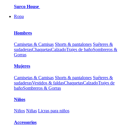
Surco House
Ropa
Hombres
Camisetas & Camisas
Shorts & pantalones
Suéteres &
sudaderas
Chaquetas
Calzado
Trajes de baño
Sombreros &
Gorras
Mujeres
Camisetas & Camisas
Shorts & pantalones
Suéteres &
sudaderas
Vestidos & faldas
Chaquetas
Calzado
Trajes de
baño
Sombreros & Gorras
Niños
Niños
Niñas
Licras para niños
Accessorios