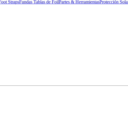
Foot Straps
Fundas Tablas de Foil
Partes & Herramientas
Protección Sola