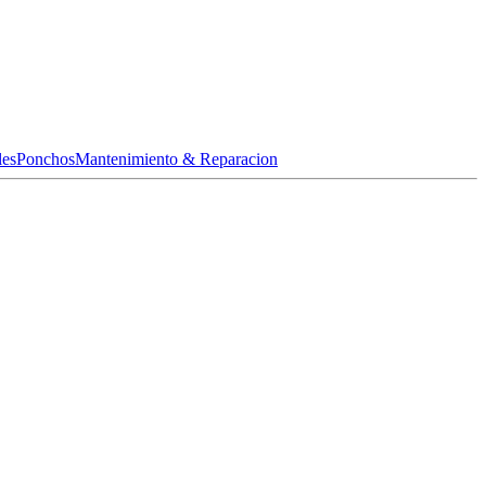
les
Ponchos
Mantenimiento & Reparacion