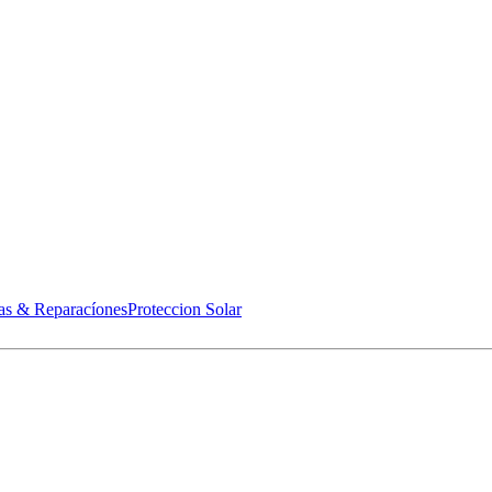
as & Reparacíones
Proteccion Solar