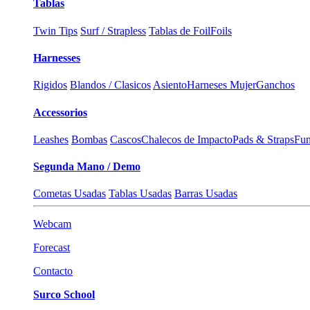
Tablas
Twin Tips
Surf / Strapless
Tablas de Foil
Foils
Harnesses
Rigidos
Blandos / Clasicos
Asiento
Harneses Mujer
Ganchos
Accessorios
Leashes
Bombas
Cascos
Chalecos de Impacto
Pads & Straps
Fun
Segunda Mano / Demo
Cometas Usadas
Tablas Usadas
Barras Usadas
Webcam
Forecast
Contacto
Surco School