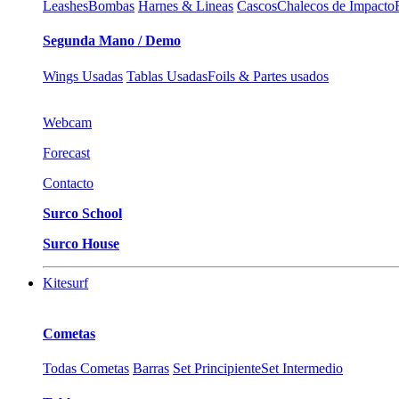
Leashes
Bombas
Harnes & Lineas
Cascos
Chalecos de Impacto
Segunda Mano / Demo
Wings Usadas
Tablas Usadas
Foils & Partes usados
Webcam
Forecast
Contacto
Surco School
Surco House
Kitesurf
Cometas
Todas Cometas
Barras
Set Principiente
Set Intermedio