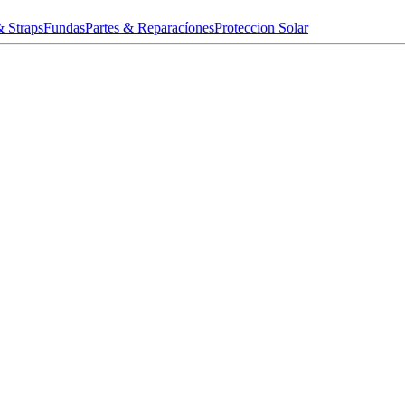
& Straps
Fundas
Partes & Reparacíones
Proteccion Solar