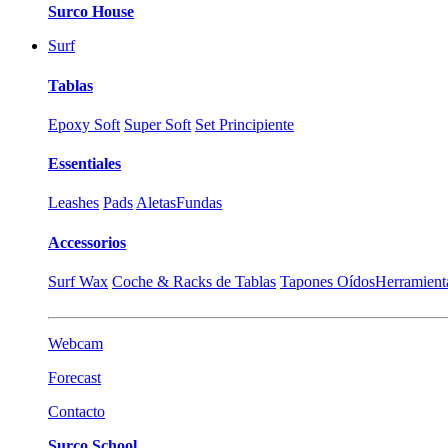
Surco House
Surf
Tablas
Epoxy Soft
Super Soft
Set Principiente
Essentiales
Leashes
Pads
Aletas
Fundas
Accessorios
Surf Wax
Coche & Racks de Tablas
Tapones Oídos
Herramient
Webcam
Forecast
Contacto
Surco School