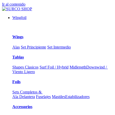
Ir al contenido
Wingfoil
Wings
Alas
Set Principiente
Set Intermedio
Tablas
Shapes Clasicos
Surf Foil / Hybrid
Midlength
Downwind /
Viento Ligero
Foils
Sets Completos &
Ala Delantera
Fuselajes
Mastiles
Estabilizadores
Accessorios