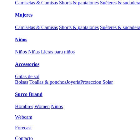
Camisetas & Camisas
Shorts & pantalones
Suéteres & sudader
Mujeres
Camisetas & Camisas
Shorts & pantalones
Suéteres & sudader
Niños
Niños
Niñas
Licras para niños
Accessorios
Gafas de sol
Bolsas
Toallas & ponchos
Joyería
Proteccion Solar
Surco Brand
Hombres
Women
Niños
Webcam
Forecast
Contacto