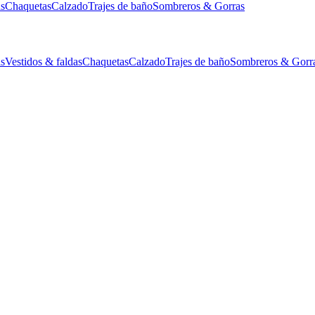
as
Chaquetas
Calzado
Trajes de baño
Sombreros & Gorras
as
Vestidos & faldas
Chaquetas
Calzado
Trajes de baño
Sombreros & Gorr