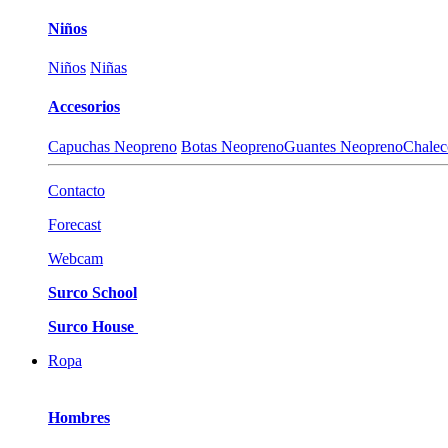
Niños
Niños
Niñas
Accesorios
Capuchas Neopreno
Botas Neopreno
Guantes Neopreno
Chalec
Contacto
Forecast
Webcam
Surco School
Surco House
Ropa
Hombres