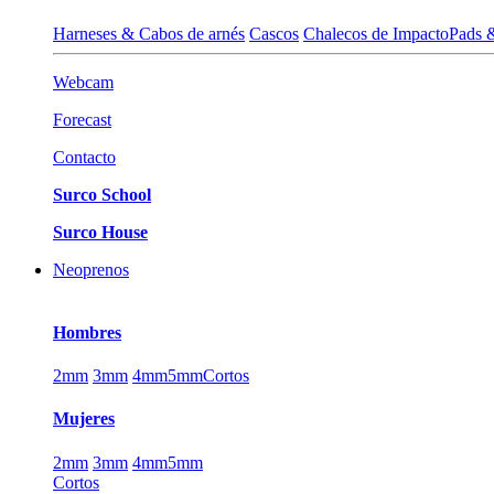
Harneses & Cabos de arnés
Cascos
Chalecos de Impacto
Pads 
Webcam
Forecast
Contacto
Surco School
Surco House
Neoprenos
Hombres
2mm
3mm
4mm
5mm
Cortos
Mujeres
2mm
3mm
4mm
5mm
Cortos