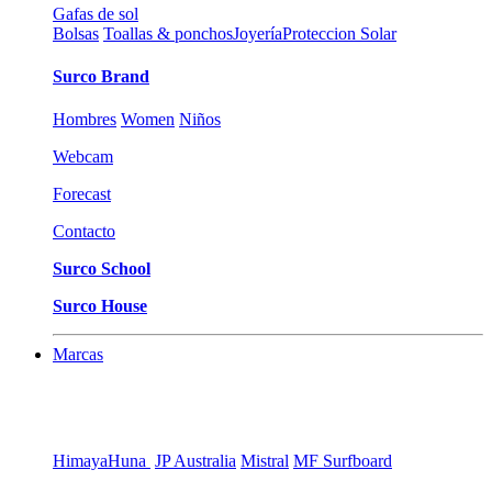
Gafas de sol
Bolsas
Toallas & ponchos
Joyería
Proteccion Solar
Surco Brand
Hombres
Women
Niños
Webcam
Forecast
Contacto
Surco School
Surco House
Marcas
Himaya
Huna
JP Australia
Mistral
MF Surfboard