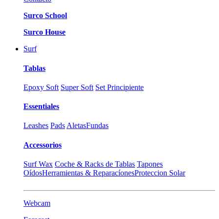
Surco School
Surco House
Surf
Tablas
Epoxy Soft
Super Soft
Set Principiente
Essentiales
Leashes
Pads
Aletas
Fundas
Accessorios
Surf Wax
Coche & Racks de Tablas
Tapones
Oídos
Herramientas & Reparacíones
Proteccion Solar
Webcam