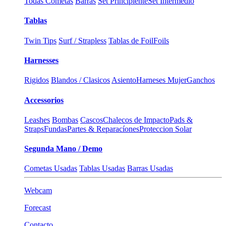
Todas Cometas
Barras
Set Principiente
Set Intermedio
Tablas
Twin Tips
Surf / Strapless
Tablas de Foil
Foils
Harnesses
Rigidos
Blandos / Clasicos
Asiento
Harneses Mujer
Ganchos
Accessorios
Leashes
Bombas
Cascos
Chalecos de Impacto
Pads &
Straps
Fundas
Partes & Reparacíones
Proteccion Solar
Segunda Mano / Demo
Cometas Usadas
Tablas Usadas
Barras Usadas
Webcam
Forecast
Contacto