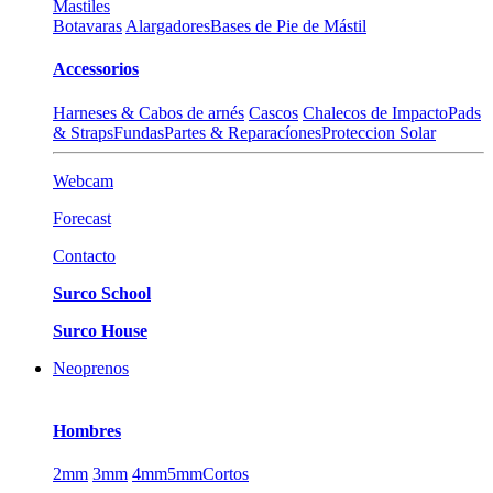
Mastiles
Botavaras
Alargadores
Bases de Pie de Mástil
Accessorios
Harneses & Cabos de arnés
Cascos
Chalecos de Impacto
Pads
& Straps
Fundas
Partes & Reparacíones
Proteccion Solar
Webcam
Forecast
Contacto
Surco School
Surco House
Neoprenos
Hombres
2mm
3mm
4mm
5mm
Cortos