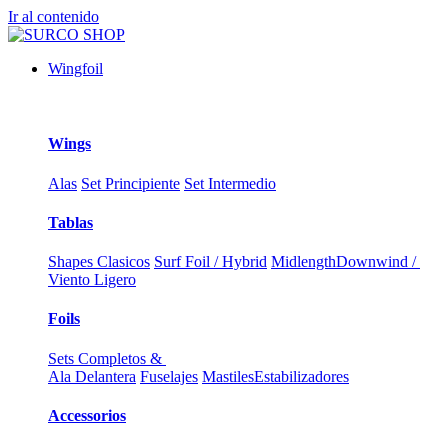
Ir al contenido
Wingfoil
Wings
Alas
Set Principiente
Set Intermedio
Tablas
Shapes Clasicos
Surf Foil / Hybrid
Midlength
Downwind /
Viento Ligero
Foils
Sets Completos &
Ala Delantera
Fuselajes
Mastiles
Estabilizadores
Accessorios