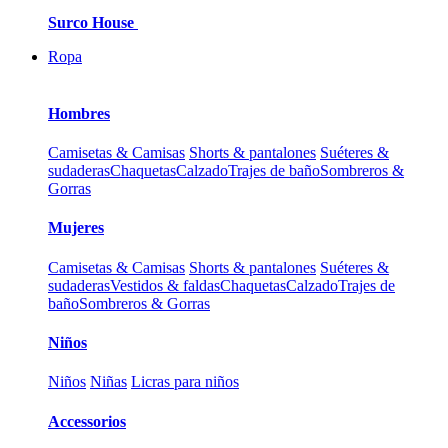
Surco House
Ropa
Hombres
Camisetas & Camisas
Shorts & pantalones
Suéteres &
sudaderas
Chaquetas
Calzado
Trajes de baño
Sombreros &
Gorras
Mujeres
Camisetas & Camisas
Shorts & pantalones
Suéteres &
sudaderas
Vestidos & faldas
Chaquetas
Calzado
Trajes de
baño
Sombreros & Gorras
Niños
Niños
Niñas
Licras para niños
Accessorios