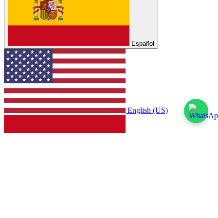
Español
English (US)
Español
Con tecnología de
- El mejor
Comercio electrónico de
código abierto