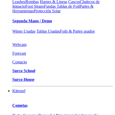
Leashes
Bombas
Harnes & Lineas
Cascos
Chalecos de
Impacto
Foot Straps
Fundas Tablas de Foil
Partes &
Herramientas
Protección Solar
Segunda Mano / Demo
Wings Usadas
Tablas Usadas
Foils & Partes usados
Webcam
Forecast
Contacto
Surco School
Surco House
Kitesurf
Cometas