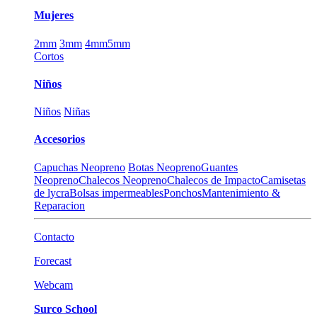
Mujeres
2mm
3mm
4mm
5mm
Cortos
Niños
Niños
Niñas
Accesorios
Capuchas Neopreno
Botas Neopreno
Guantes
Neopreno
Chalecos Neopreno
Chalecos de Impacto
Camisetas
de lycra
Bolsas impermeables
Ponchos
Mantenimiento &
Reparacion
Contacto
Forecast
Webcam
Surco School