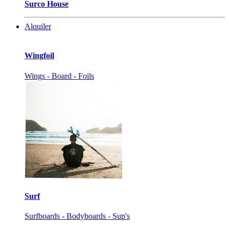
Surco House
Alquiler
Wingfoil
Wings - Board - Foils
Surf
Surfboards - Bodyboards - Sup's