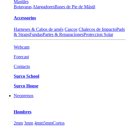
Mastiles
Botavaras
Alargadores
Bases de Pie de Mástil
Accessorios
Harneses & Cabos de arnés
Cascos
Chalecos de Impacto
Pads
& Straps
Fundas
Partes & Reparacíones
Proteccion Solar
Webcam
Forecast
Contacto
Surco School
Surco House
Neoprenos
Hombres
2mm
3mm
4mm
5mm
Cortos