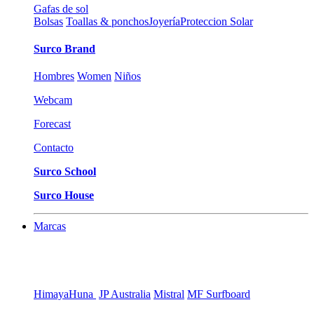
Gafas de sol
Bolsas
Toallas & ponchos
Joyería
Proteccion Solar
Surco Brand
Hombres
Women
Niños
Webcam
Forecast
Contacto
Surco School
Surco House
Marcas
Himaya
Huna
JP Australia
Mistral
MF Surfboard