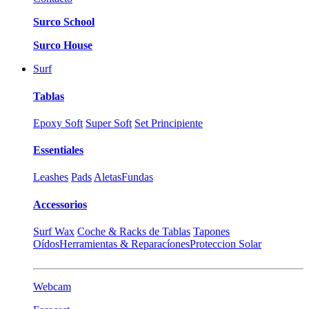
Surco School
Surco House
Surf
Tablas
Epoxy Soft
Super Soft
Set Principiente
Essentiales
Leashes
Pads
Aletas
Fundas
Accessorios
Surf Wax
Coche & Racks de Tablas
Tapones
Oídos
Herramientas & Reparacíones
Proteccion Solar
Webcam