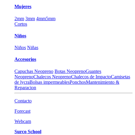
Mujeres
2mm
3mm
4mm
5mm
Cortos
Niños
Niños
Niñas
Accesorios
Capuchas Neopreno
Botas Neopreno
Guantes
Neopreno
Chalecos Neopreno
Chalecos de Impacto
Camisetas
de lycra
Bolsas impermeables
Ponchos
Mantenimiento &
Reparacion
Contacto
Forecast
Webcam
Surco School