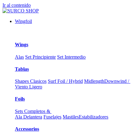
Ir al contenido
Wingfoil
Wings
Alas
Set Principiente
Set Intermedio
Tablas
Shapes Clasicos
Surf Foil / Hybrid
Midlength
Downwind /
Viento Ligero
Foils
Sets Completos &
Ala Delantera
Fuselajes
Mastiles
Estabilizadores
Accessorios