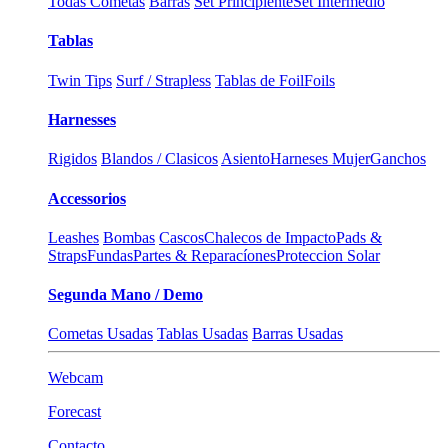
Todas Cometas
Barras
Set Principiente
Set Intermedio
Tablas
Twin Tips
Surf / Strapless
Tablas de Foil
Foils
Harnesses
Rigidos
Blandos / Clasicos
Asiento
Harneses Mujer
Ganchos
Accessorios
Leashes
Bombas
Cascos
Chalecos de Impacto
Pads &
Straps
Fundas
Partes & Reparacíones
Proteccion Solar
Segunda Mano / Demo
Cometas Usadas
Tablas Usadas
Barras Usadas
Webcam
Forecast
Contacto