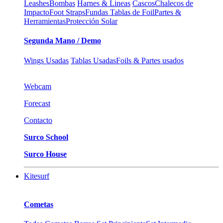
Leashes
Bombas
Harnes & Lineas
Cascos
Chalecos de
Impacto
Foot Straps
Fundas Tablas de Foil
Partes &
Herramientas
Protección Solar
Segunda Mano / Demo
Wings Usadas
Tablas Usadas
Foils & Partes usados
Webcam
Forecast
Contacto
Surco School
Surco House
Kitesurf
Cometas