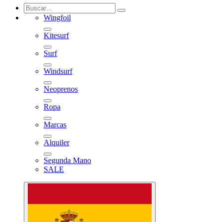
Wingfoil
Kitesurf
Surf
Windsurf
Neoprenos
Ropa
Marcas
Alquiler
Segunda Mano
SALE