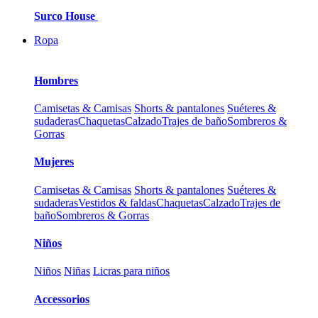
Surco House
Ropa
Hombres
Camisetas & Camisas
Shorts & pantalones
Suéteres &
sudaderas
Chaquetas
Calzado
Trajes de baño
Sombreros &
Gorras
Mujeres
Camisetas & Camisas
Shorts & pantalones
Suéteres &
sudaderas
Vestidos & faldas
Chaquetas
Calzado
Trajes de
baño
Sombreros & Gorras
Niños
Niños
Niñas
Licras para niños
Accessorios