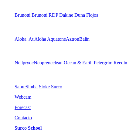
Brunotti
Brunotti RDP
Dakine
Duna
Flojos
Aloha
At Aloha
Aquatone
Aztron
Balin
Neilpryde
Neopreneclean
Ocean & Earth
Petergrim
Reedin
Sabre
Simba
Stoke
Surco
Webcam
Forecast
Contacto
Surco School