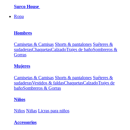
Surco House
Ropa
Hombres
Camisetas & Camisas
Shorts & pantalones
Suéteres &
sudaderas
Chaquetas
Calzado
Trajes de baño
Sombreros &
Gorras
Mujeres
Camisetas & Camisas
Shorts & pantalones
Suéteres &
sudaderas
Vestidos & faldas
Chaquetas
Calzado
Trajes de
baño
Sombreros & Gorras
Niños
Niños
Niñas
Licras para niños
Accessorios