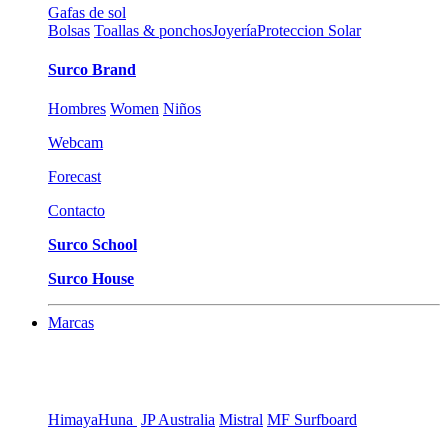
Gafas de sol
Bolsas
Toallas & ponchos
Joyería
Proteccion Solar
Surco Brand
Hombres
Women
Niños
Webcam
Forecast
Contacto
Surco School
Surco House
Marcas
Himaya
Huna
JP Australia
Mistral
MF Surfboard