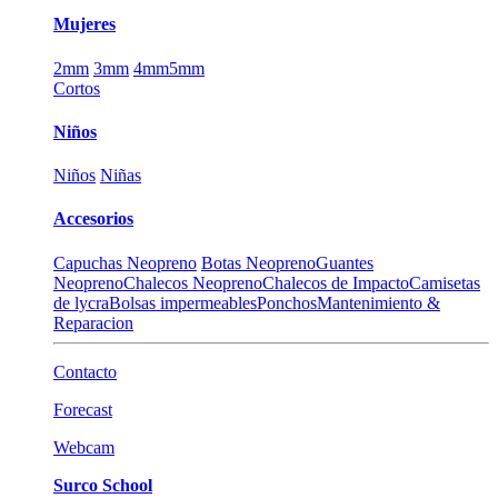
Mujeres
2mm
3mm
4mm
5mm
Cortos
Niños
Niños
Niñas
Accesorios
Capuchas Neopreno
Botas Neopreno
Guantes
Neopreno
Chalecos Neopreno
Chalecos de Impacto
Camisetas
de lycra
Bolsas impermeables
Ponchos
Mantenimiento &
Reparacion
Contacto
Forecast
Webcam
Surco School