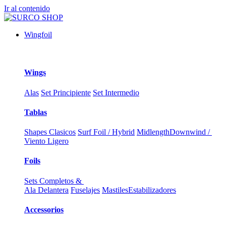
Ir al contenido
Wingfoil
Wings
Alas
Set Principiente
Set Intermedio
Tablas
Shapes Clasicos
Surf Foil / Hybrid
Midlength
Downwind /
Viento Ligero
Foils
Sets Completos &
Ala Delantera
Fuselajes
Mastiles
Estabilizadores
Accessorios