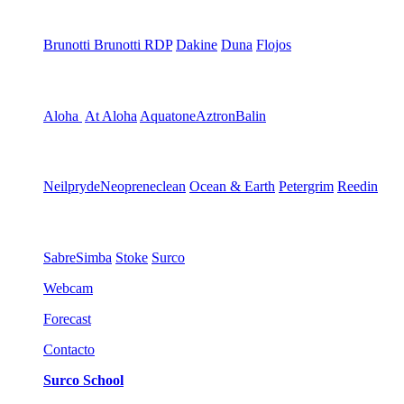
Brunotti
Brunotti RDP
Dakine
Duna
Flojos
Aloha
At Aloha
Aquatone
Aztron
Balin
Neilpryde
Neopreneclean
Ocean & Earth
Petergrim
Reedin
Sabre
Simba
Stoke
Surco
Webcam
Forecast
Contacto
Surco School