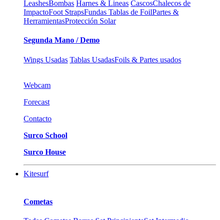
Leashes
Bombas
Harnes & Lineas
Cascos
Chalecos de
Impacto
Foot Straps
Fundas Tablas de Foil
Partes &
Herramientas
Protección Solar
Segunda Mano / Demo
Wings Usadas
Tablas Usadas
Foils & Partes usados
Webcam
Forecast
Contacto
Surco School
Surco House
Kitesurf
Cometas