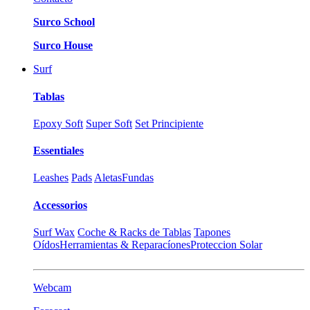
Surco School
Surco House
Surf
Tablas
Epoxy Soft
Super Soft
Set Principiente
Essentiales
Leashes
Pads
Aletas
Fundas
Accessorios
Surf Wax
Coche & Racks de Tablas
Tapones
Oídos
Herramientas & Reparacíones
Proteccion Solar
Webcam