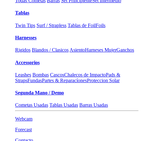
Todas Cometas
Barras
Set Principiente
Set Intermedio
Tablas
Twin Tips
Surf / Strapless
Tablas de Foil
Foils
Harnesses
Rigidos
Blandos / Clasicos
Asiento
Harneses Mujer
Ganchos
Accessorios
Leashes
Bombas
Cascos
Chalecos de Impacto
Pads &
Straps
Fundas
Partes & Reparacíones
Proteccion Solar
Segunda Mano / Demo
Cometas Usadas
Tablas Usadas
Barras Usadas
Webcam
Forecast
Contacto