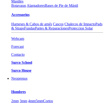
Mastiles
Botavaras
Alargadores
Bases de Pie de Mástil
Accessorios
Harneses & Cabos de arnés
Cascos
Chalecos de Impacto
Pads
& Straps
Fundas
Partes & Reparacíones
Proteccion Solar
Webcam
Forecast
Contacto
Surco School
Surco House
Neoprenos
Hombres
2mm
3mm
4mm
5mm
Cortos