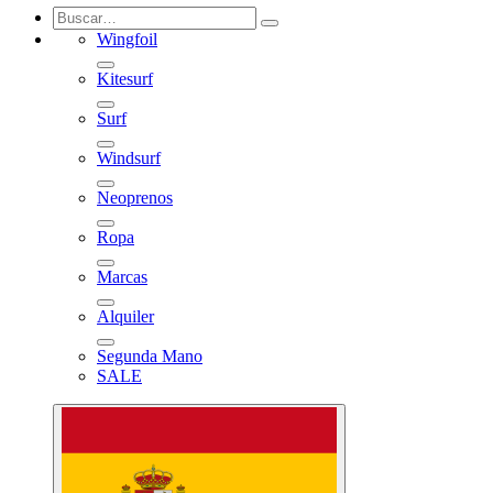
Wingfoil
Kitesurf
Surf
Windsurf
Neoprenos
Ropa
Marcas
Alquiler
Segunda Mano
SALE