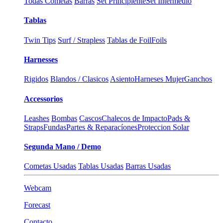
Todas Cometas
Barras
Set Principiente
Set Intermedio
Tablas
Twin Tips
Surf / Strapless
Tablas de Foil
Foils
Harnesses
Rigidos
Blandos / Clasicos
Asiento
Harneses Mujer
Ganchos
Accessorios
Leashes
Bombas
Cascos
Chalecos de Impacto
Pads &
Straps
Fundas
Partes & Reparacíones
Proteccion Solar
Segunda Mano / Demo
Cometas Usadas
Tablas Usadas
Barras Usadas
Webcam
Forecast
Contacto