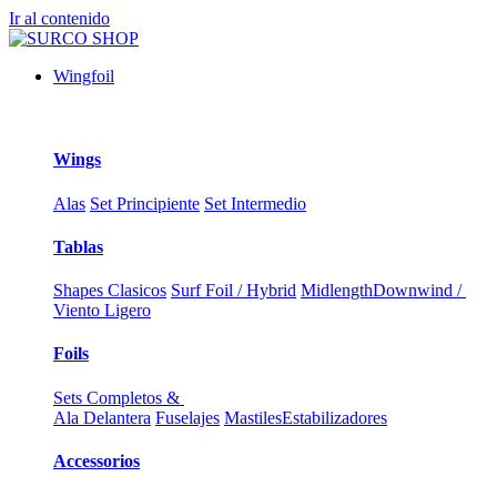
Ir al contenido
Wingfoil
Wings
Alas
Set Principiente
Set Intermedio
Tablas
Shapes Clasicos
Surf Foil / Hybrid
Midlength
Downwind /
Viento Ligero
Foils
Sets Completos &
Ala Delantera
Fuselajes
Mastiles
Estabilizadores
Accessorios