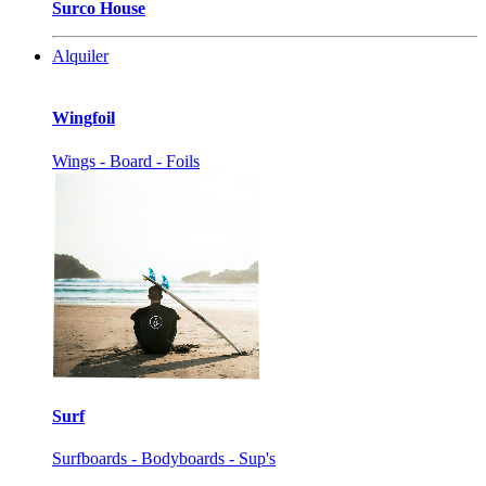
Surco House
Alquiler
Wingfoil
Wings - Board - Foils
Surf
Surfboards - Bodyboards - Sup's