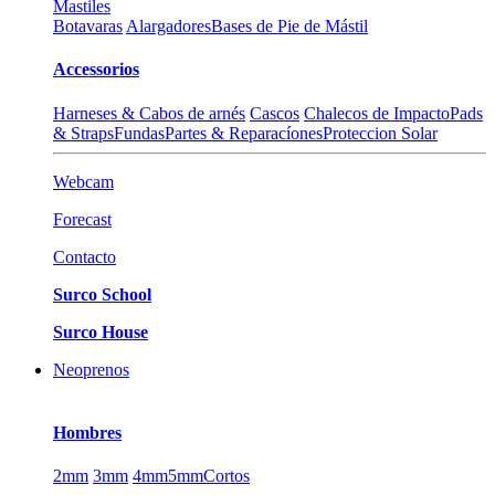
Mastiles
Botavaras
Alargadores
Bases de Pie de Mástil
Accessorios
Harneses & Cabos de arnés
Cascos
Chalecos de Impacto
Pads
& Straps
Fundas
Partes & Reparacíones
Proteccion Solar
Webcam
Forecast
Contacto
Surco School
Surco House
Neoprenos
Hombres
2mm
3mm
4mm
5mm
Cortos