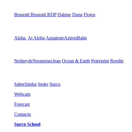
Brunotti
Brunotti RDP
Dakine
Duna
Flojos
Aloha
At Aloha
Aquatone
Aztron
Balin
Neilpryde
Neopreneclean
Ocean & Earth
Petergrim
Reedin
Sabre
Simba
Stoke
Surco
Webcam
Forecast
Contacto
Surco School