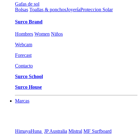
Gafas de sol
Bolsas
Toallas & ponchos
Joyería
Proteccion Solar
Surco Brand
Hombres
Women
Niños
Webcam
Forecast
Contacto
Surco School
Surco House
Marcas
Himaya
Huna
JP Australia
Mistral
MF Surfboard