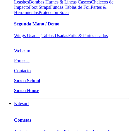
Leashes
Bombas
Harnes & Lineas
Cascos
Chalecos de
Impacto
Foot Straps
Fundas Tablas de Foil
Partes &
Herramientas
Protección Solar
Segunda Mano / Demo
Wings Usadas
Tablas Usadas
Foils & Partes usados
Webcam
Forecast
Contacto
Surco School
Surco House
Kitesurf
Cometas