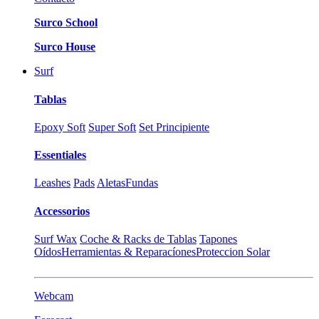
Surco School
Surco House
Surf
Tablas
Epoxy Soft
Super Soft
Set Principiente
Essentiales
Leashes
Pads
Aletas
Fundas
Accessorios
Surf Wax
Coche & Racks de Tablas
Tapones
Oídos
Herramientas & Reparacíones
Proteccion Solar
Webcam