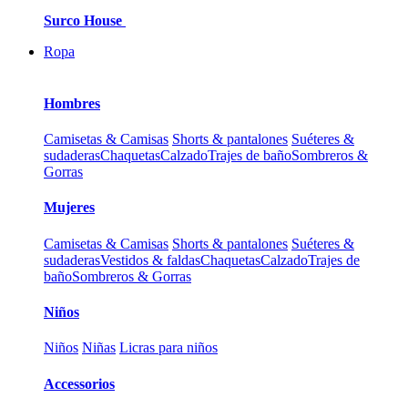
Surco House
Ropa
Hombres
Camisetas & Camisas
Shorts & pantalones
Suéteres &
sudaderas
Chaquetas
Calzado
Trajes de baño
Sombreros &
Gorras
Mujeres
Camisetas & Camisas
Shorts & pantalones
Suéteres &
sudaderas
Vestidos & faldas
Chaquetas
Calzado
Trajes de
baño
Sombreros & Gorras
Niños
Niños
Niñas
Licras para niños
Accessorios