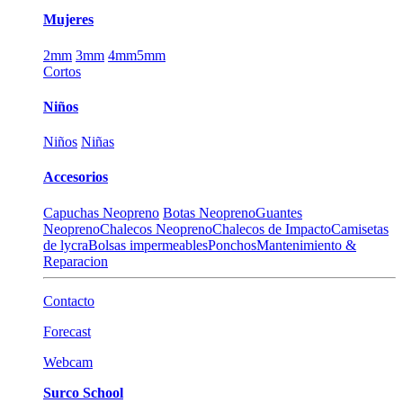
Mujeres
2mm
3mm
4mm
5mm
Cortos
Niños
Niños
Niñas
Accesorios
Capuchas Neopreno
Botas Neopreno
Guantes
Neopreno
Chalecos Neopreno
Chalecos de Impacto
Camisetas
de lycra
Bolsas impermeables
Ponchos
Mantenimiento &
Reparacion
Contacto
Forecast
Webcam
Surco School