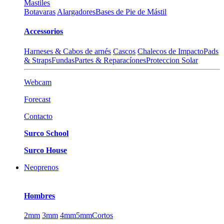
Mastiles
Botavaras
Alargadores
Bases de Pie de Mástil
Accessorios
Harneses & Cabos de arnés
Cascos
Chalecos de Impacto
Pads
& Straps
Fundas
Partes & Reparacíones
Proteccion Solar
Webcam
Forecast
Contacto
Surco School
Surco House
Neoprenos
Hombres
2mm
3mm
4mm
5mm
Cortos