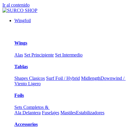
Ir al contenido
Wingfoil
Wings
Alas
Set Principiente
Set Intermedio
Tablas
Shapes Clasicos
Surf Foil / Hybrid
Midlength
Downwind /
Viento Ligero
Foils
Sets Completos &
Ala Delantera
Fuselajes
Mastiles
Estabilizadores
Accessorios