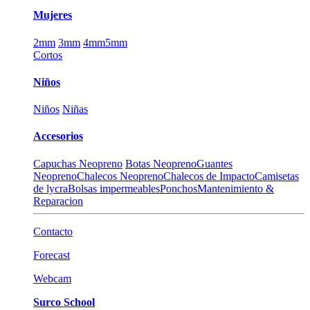
Mujeres
2mm
3mm
4mm
5mm
Cortos
Niños
Niños
Niñas
Accesorios
Capuchas Neopreno
Botas Neopreno
Guantes
Neopreno
Chalecos Neopreno
Chalecos de Impacto
Camisetas
de lycra
Bolsas impermeables
Ponchos
Mantenimiento &
Reparacion
Contacto
Forecast
Webcam
Surco School