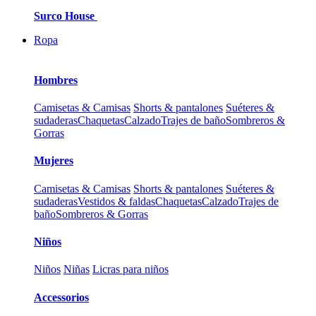
Surco House
Ropa
Hombres
Camisetas & Camisas
Shorts & pantalones
Suéteres &
sudaderas
Chaquetas
Calzado
Trajes de baño
Sombreros &
Gorras
Mujeres
Camisetas & Camisas
Shorts & pantalones
Suéteres &
sudaderas
Vestidos & faldas
Chaquetas
Calzado
Trajes de
baño
Sombreros & Gorras
Niños
Niños
Niñas
Licras para niños
Accessorios