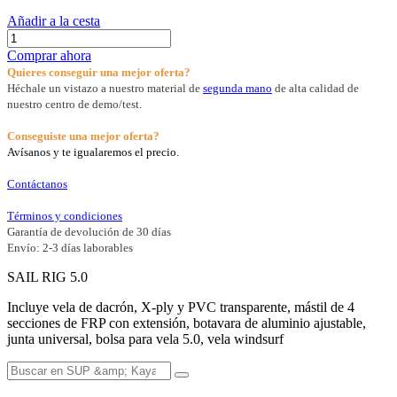
-40%
Aztron Soleil windsurf sail 5.0 rig
SALE
Aztron
540,50
€
540,50
€
1.090,00
€
Añadir a la cesta
Comprar ahora
Quieres conseguir una mejor oferta?
Héchale un vistazo a nuestro material de
segunda mano
de alta calidad de
nuestro centro de demo/test.
Conseguiste una mejor oferta?
Avísanos y te igualaremos el precio.
Contáctanos
Términos y condiciones
Garantía de devolución de 30 días