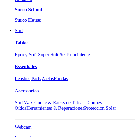
Surco School
Surco House
Surf
Tablas
Epoxy Soft
Super Soft
Set Principiente
Essentiales
Leashes
Pads
Aletas
Fundas
Accessorios
Surf Wax
Coche & Racks de Tablas
Tapones
Oídos
Herramientas & Reparacíones
Proteccion Solar
Webcam