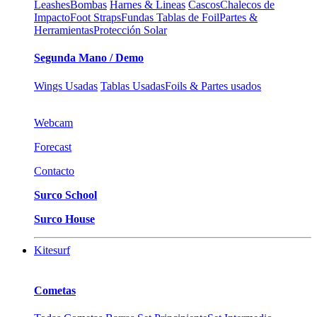
Leashes
Bombas
Harnes & Lineas
Cascos
Chalecos de
Impacto
Foot Straps
Fundas Tablas de Foil
Partes &
Herramientas
Protección Solar
Segunda Mano / Demo
Wings Usadas
Tablas Usadas
Foils & Partes usados
Webcam
Forecast
Contacto
Surco School
Surco House
Kitesurf
Cometas