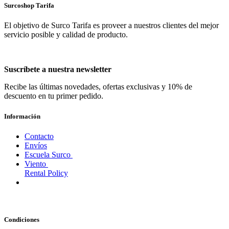
Envío: 2-3 días laborables
SAIL RIG 5.0
Incluye vela de dacrón, X-ply y PVC transparente, mástil de 4
secciones de FRP con extensión, botavara de aluminio ajustable,
junta universal, bolsa para vela 5.0, vela windsurf
Surcoshop Tarifa
El objetivo de Surco Tarifa es proveer a nuestros clientes del mejor
servicio posible y calidad de producto.
Suscríbete a nuestra newsletter
Recibe las últimas novedades, ofertas exclusivas y 10% de
descuento en tu primer pedido.
Información
Contacto