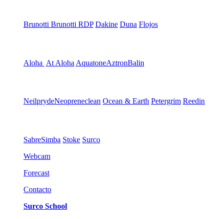
Brunotti
Brunotti RDP
Dakine
Duna
Flojos
Aloha
At Aloha
Aquatone
Aztron
Balin
Neilpryde
Neopreneclean
Ocean & Earth
Petergrim
Reedin
Sabre
Simba
Stoke
Surco
Webcam
Forecast
Contacto
Surco School