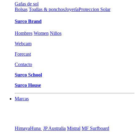
Gafas de sol
Bolsas
Toallas & ponchos
Joyería
Proteccion Solar
Surco Brand
Hombres
Women
Niños
Webcam
Forecast
Contacto
Surco School
Surco House
Marcas
Himaya
Huna
JP Australia
Mistral
MF Surfboard