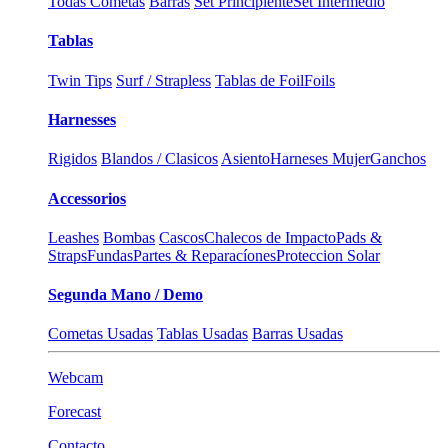
Todas Cometas
Barras
Set Principiente
Set Intermedio
Tablas
Twin Tips
Surf / Strapless
Tablas de Foil
Foils
Harnesses
Rigidos
Blandos / Clasicos
Asiento
Harneses Mujer
Ganchos
Accessorios
Leashes
Bombas
Cascos
Chalecos de Impacto
Pads &
Straps
Fundas
Partes & Reparacíones
Proteccion Solar
Segunda Mano / Demo
Cometas Usadas
Tablas Usadas
Barras Usadas
Webcam
Forecast
Contacto