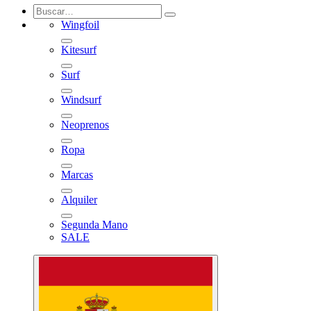
Iniciar sesión
0
Wingfoil
Kitesurf
Surf
Windsurf
Neoprenos
Ropa
Marcas