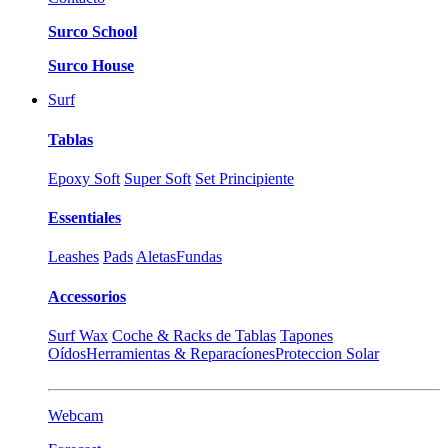
Surco School
Surco House
Surf
Tablas
Epoxy Soft
Super Soft
Set Principiente
Essentiales
Leashes
Pads
Aletas
Fundas
Accessorios
Surf Wax
Coche & Racks de Tablas
Tapones
Oídos
Herramientas & Reparacíones
Proteccion Solar
Webcam