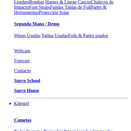
Leashes
Bombas
Harnes & Lineas
Cascos
Chalecos de
Impacto
Foot Straps
Fundas Tablas de Foil
Partes &
Herramientas
Protección Solar
Segunda Mano / Demo
Wings Usadas
Tablas Usadas
Foils & Partes usados
Webcam
Forecast
Contacto
Surco School
Surco House
Kitesurf
Cometas