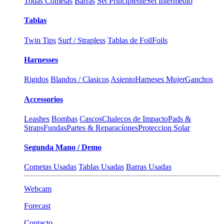
Todas Cometas
Barras
Set Principiente
Set Intermedio
Tablas
Twin Tips
Surf / Strapless
Tablas de Foil
Foils
Harnesses
Rigidos
Blandos / Clasicos
Asiento
Harneses Mujer
Ganchos
Accessorios
Leashes
Bombas
Cascos
Chalecos de Impacto
Pads &
Straps
Fundas
Partes & Reparacíones
Proteccion Solar
Segunda Mano / Demo
Cometas Usadas
Tablas Usadas
Barras Usadas
Webcam
Forecast
Contacto