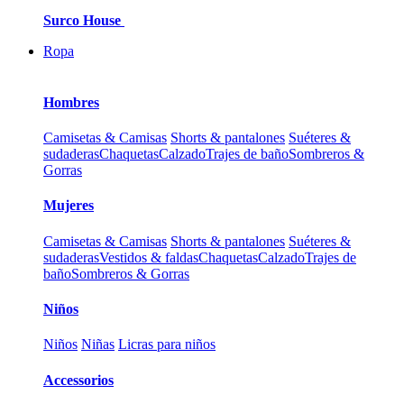
Surco House
Ropa
Hombres
Camisetas & Camisas
Shorts & pantalones
Suéteres &
sudaderas
Chaquetas
Calzado
Trajes de baño
Sombreros &
Gorras
Mujeres
Camisetas & Camisas
Shorts & pantalones
Suéteres &
sudaderas
Vestidos & faldas
Chaquetas
Calzado
Trajes de
baño
Sombreros & Gorras
Niños
Niños
Niñas
Licras para niños
Accessorios