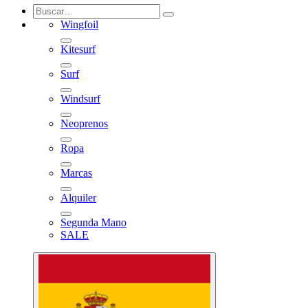
Wingfoil
Kitesurf
Surf
Windsurf
Neoprenos
Ropa
Marcas
Alquiler
Segunda Mano
SALE