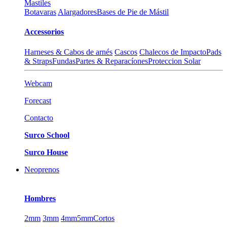
Mastiles
Botavaras
Alargadores
Bases de Pie de Mástil
Accessorios
Harneses & Cabos de arnés
Cascos
Chalecos de Impacto
Pads
& Straps
Fundas
Partes & Reparacíones
Proteccion Solar
Webcam
Forecast
Contacto
Surco School
Surco House
Neoprenos
Hombres
2mm
3mm
4mm
5mm
Cortos