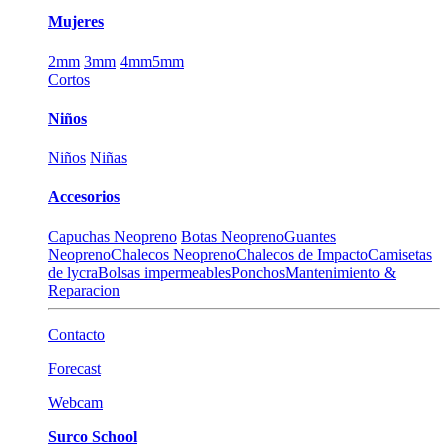
Mujeres
2mm
3mm
4mm
5mm
Cortos
Niños
Niños
Niñas
Accesorios
Capuchas Neopreno
Botas Neopreno
Guantes
Neopreno
Chalecos Neopreno
Chalecos de Impacto
Camisetas
de lycra
Bolsas impermeables
Ponchos
Mantenimiento &
Reparacion
Contacto
Forecast
Webcam
Surco School