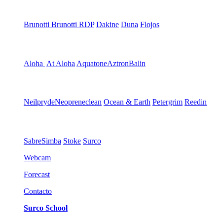
Brunotti
Brunotti RDP
Dakine
Duna
Flojos
Aloha
At Aloha
Aquatone
Aztron
Balin
Neilpryde
Neopreneclean
Ocean & Earth
Petergrim
Reedin
Sabre
Simba
Stoke
Surco
Webcam
Forecast
Contacto
Surco School