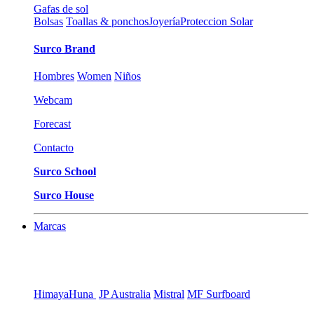
Gafas de sol
Bolsas
Toallas & ponchos
Joyería
Proteccion Solar
Surco Brand
Hombres
Women
Niños
Webcam
Forecast
Contacto
Surco School
Surco House
Marcas
Himaya
Huna
JP Australia
Mistral
MF Surfboard