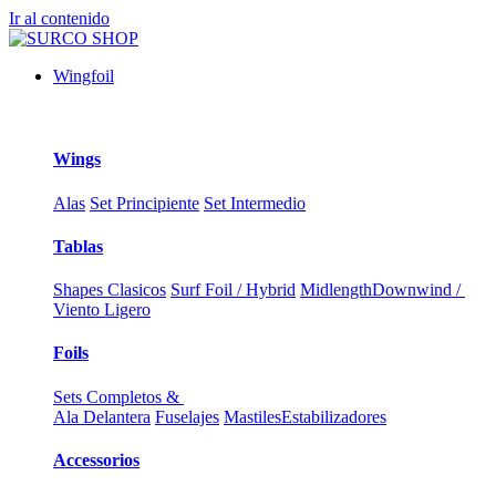
Ir al contenido
Wingfoil
Wings
Alas
Set Principiente
Set Intermedio
Tablas
Shapes Clasicos
Surf Foil / Hybrid
Midlength
Downwind /
Viento Ligero
Foils
Sets Completos &
Ala Delantera
Fuselajes
Mastiles
Estabilizadores
Accessorios