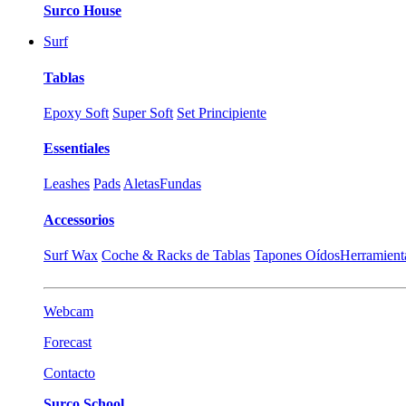
Surco House
Surf
Tablas
Epoxy Soft
Super Soft
Set Principiente
Essentiales
Leashes
Pads
Aletas
Fundas
Accessorios
Surf Wax
Coche & Racks de Tablas
Tapones Oídos
Herramient
Webcam
Forecast
Contacto
Surco School