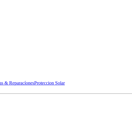
as & Reparacíones
Proteccion Solar