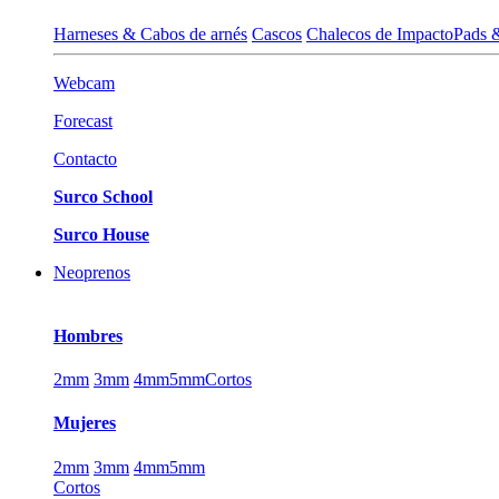
Harneses & Cabos de arnés
Cascos
Chalecos de Impacto
Pads 
Webcam
Forecast
Contacto
Surco School
Surco House
Neoprenos
Hombres
2mm
3mm
4mm
5mm
Cortos
Mujeres
2mm
3mm
4mm
5mm
Cortos