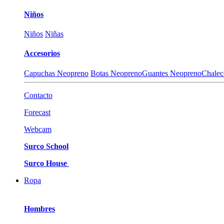
Niños
Niños
Niñas
Accesorios
Capuchas Neopreno
Botas Neopreno
Guantes Neopreno
Chalec
Contacto
Forecast
Webcam
Surco School
Surco House
Ropa
Hombres