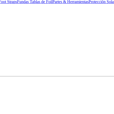
Foot Straps
Fundas Tablas de Foil
Partes & Herramientas
Protección Sola