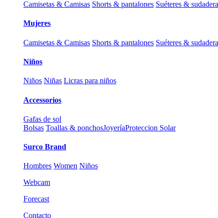
Camisetas & Camisas
Shorts & pantalones
Suéteres & sudader
Mujeres
Camisetas & Camisas
Shorts & pantalones
Suéteres & sudader
Niños
Niños
Niñas
Licras para niños
Accessorios
Gafas de sol
Bolsas
Toallas & ponchos
Joyería
Proteccion Solar
Surco Brand
Hombres
Women
Niños
Webcam
Forecast
Contacto