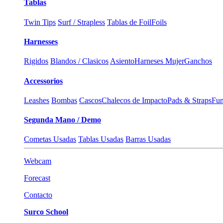
Tablas
Twin Tips
Surf / Strapless
Tablas de Foil
Foils
Harnesses
Rigidos
Blandos / Clasicos
Asiento
Harneses Mujer
Ganchos
Accessorios
Leashes
Bombas
Cascos
Chalecos de Impacto
Pads & Straps
Fun
Segunda Mano / Demo
Cometas Usadas
Tablas Usadas
Barras Usadas
Webcam
Forecast
Contacto
Surco School