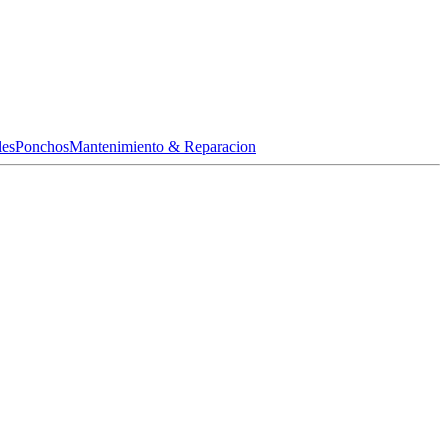
les
Ponchos
Mantenimiento & Reparacion