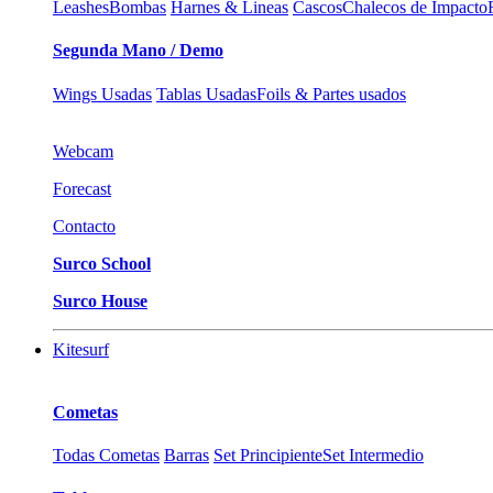
Leashes
Bombas
Harnes & Lineas
Cascos
Chalecos de Impacto
Segunda Mano / Demo
Wings Usadas
Tablas Usadas
Foils & Partes usados
Webcam
Forecast
Contacto
Surco School
Surco House
Kitesurf
Cometas
Todas Cometas
Barras
Set Principiente
Set Intermedio