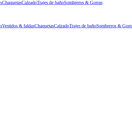
as
Chaquetas
Calzado
Trajes de baño
Sombreros & Gorras
as
Vestidos & faldas
Chaquetas
Calzado
Trajes de baño
Sombreros & Gorr