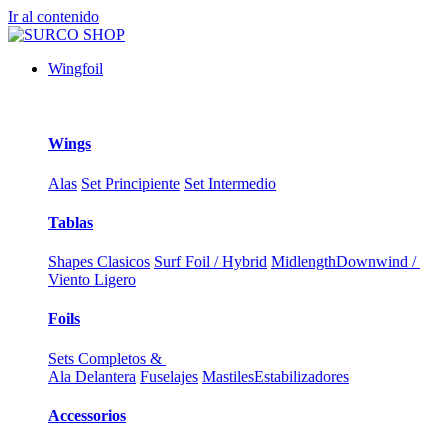
Ir al contenido
Wingfoil
Wings
Alas
Set Principiente
Set Intermedio
Tablas
Shapes Clasicos
Surf Foil / Hybrid
Midlength
Downwind /
Viento Ligero
Foils
Sets Completos &
Ala Delantera
Fuselajes
Mastiles
Estabilizadores
Accessorios