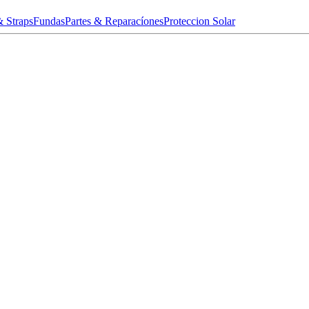
& Straps
Fundas
Partes & Reparacíones
Proteccion Solar