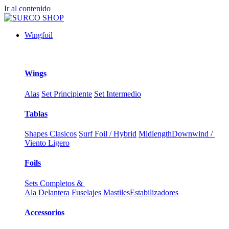
Ir al contenido
Wingfoil
Wings
Alas
Set Principiente
Set Intermedio
Tablas
Shapes Clasicos
Surf Foil / Hybrid
Midlength
Downwind /
Viento Ligero
Foils
Sets Completos &
Ala Delantera
Fuselajes
Mastiles
Estabilizadores
Accessorios