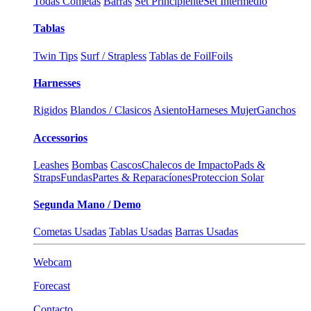
Todas Cometas
Barras
Set Principiente
Set Intermedio
Tablas
Twin Tips
Surf / Strapless
Tablas de Foil
Foils
Harnesses
Rigidos
Blandos / Clasicos
Asiento
Harneses Mujer
Ganchos
Accessorios
Leashes
Bombas
Cascos
Chalecos de Impacto
Pads &
Straps
Fundas
Partes & Reparacíones
Proteccion Solar
Segunda Mano / Demo
Cometas Usadas
Tablas Usadas
Barras Usadas
Webcam
Forecast
Contacto