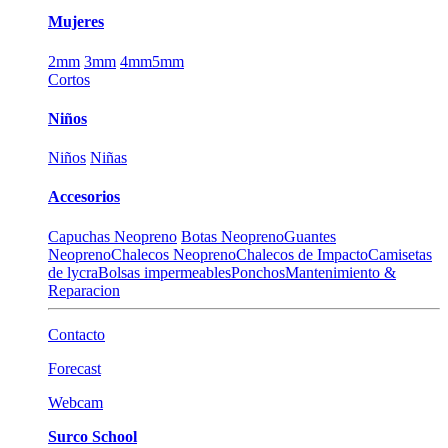
Mujeres
2mm
3mm
4mm
5mm
Cortos
Niños
Niños
Niñas
Accesorios
Capuchas Neopreno
Botas Neopreno
Guantes
Neopreno
Chalecos Neopreno
Chalecos de Impacto
Camisetas
de lycra
Bolsas impermeables
Ponchos
Mantenimiento &
Reparacion
Contacto
Forecast
Webcam
Surco School