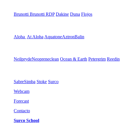
Brunotti
Brunotti RDP
Dakine
Duna
Flojos
Aloha
At Aloha
Aquatone
Aztron
Balin
Neilpryde
Neopreneclean
Ocean & Earth
Petergrim
Reedin
Sabre
Simba
Stoke
Surco
Webcam
Forecast
Contacto
Surco School