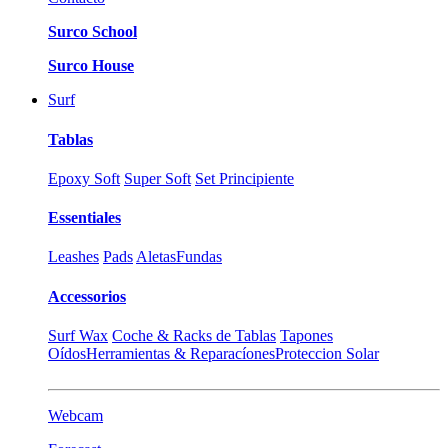
Surco School
Surco House
Surf
Tablas
Epoxy Soft
Super Soft
Set Principiente
Essentiales
Leashes
Pads
Aletas
Fundas
Accessorios
Surf Wax
Coche & Racks de Tablas
Tapones
Oídos
Herramientas & Reparacíones
Proteccion Solar
Webcam