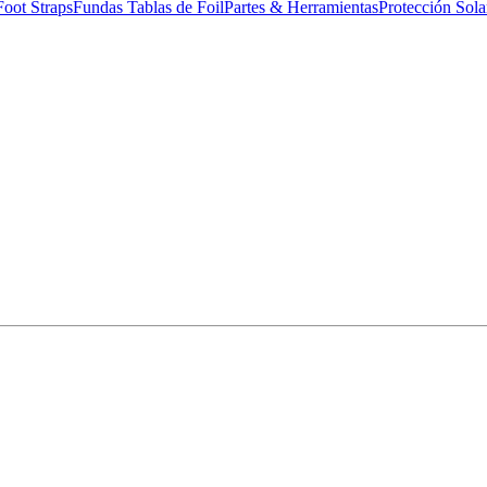
Foot Straps
Fundas Tablas de Foil
Partes & Herramientas
Protección Sola