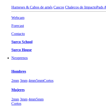
Harneses & Cabos de arnés
Cascos
Chalecos de Impacto
Pads 
Webcam
Forecast
Contacto
Surco School
Surco House
Neoprenos
Hombres
2mm
3mm
4mm
5mm
Cortos
Mujeres
2mm
3mm
4mm
5mm
Cortos