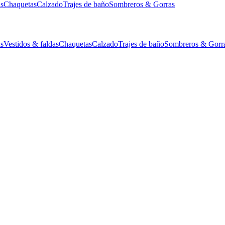
as
Chaquetas
Calzado
Trajes de baño
Sombreros & Gorras
as
Vestidos & faldas
Chaquetas
Calzado
Trajes de baño
Sombreros & Gorr