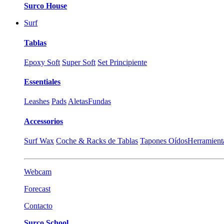
Surco House
Surf
Tablas
Epoxy Soft
Super Soft
Set Principiente
Essentiales
Leashes
Pads
Aletas
Fundas
Accessorios
Surf Wax
Coche & Racks de Tablas
Tapones Oídos
Herramient
Webcam
Forecast
Contacto
Surco School