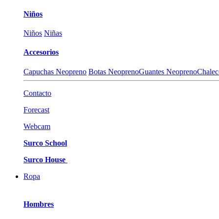
Niños
Niños
Niñas
Accesorios
Capuchas Neopreno
Botas Neopreno
Guantes Neopreno
Chalec
Contacto
Forecast
Webcam
Surco School
Surco House
Ropa
Hombres