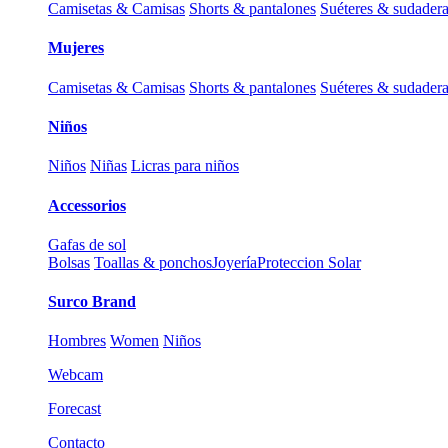
Camisetas & Camisas
Shorts & pantalones
Suéteres & sudader
Mujeres
Camisetas & Camisas
Shorts & pantalones
Suéteres & sudader
Niños
Niños
Niñas
Licras para niños
Accessorios
Gafas de sol
Bolsas
Toallas & ponchos
Joyería
Proteccion Solar
Surco Brand
Hombres
Women
Niños
Webcam
Forecast
Contacto