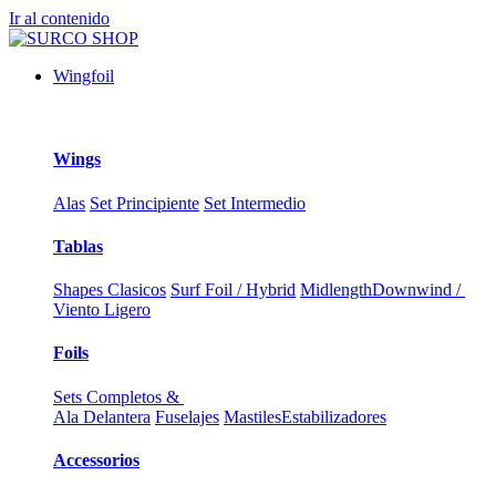
Ir al contenido
Wingfoil
Wings
Alas
Set Principiente
Set Intermedio
Tablas
Shapes Clasicos
Surf Foil / Hybrid
Midlength
Downwind /
Viento Ligero
Foils
Sets Completos &
Ala Delantera
Fuselajes
Mastiles
Estabilizadores
Accessorios