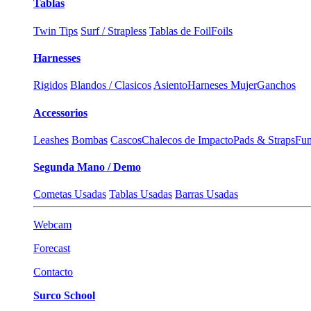
Tablas
Twin Tips
Surf / Strapless
Tablas de Foil
Foils
Harnesses
Rigidos
Blandos / Clasicos
Asiento
Harneses Mujer
Ganchos
Accessorios
Leashes
Bombas
Cascos
Chalecos de Impacto
Pads & Straps
Fun
Segunda Mano / Demo
Cometas Usadas
Tablas Usadas
Barras Usadas
Webcam
Forecast
Contacto
Surco School