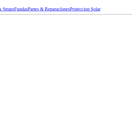
& Straps
Fundas
Partes & Reparacíones
Proteccion Solar