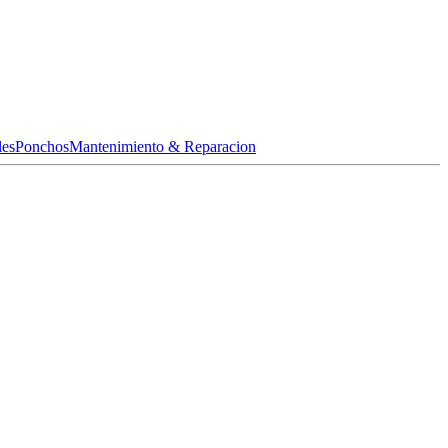
les
Ponchos
Mantenimiento & Reparacion