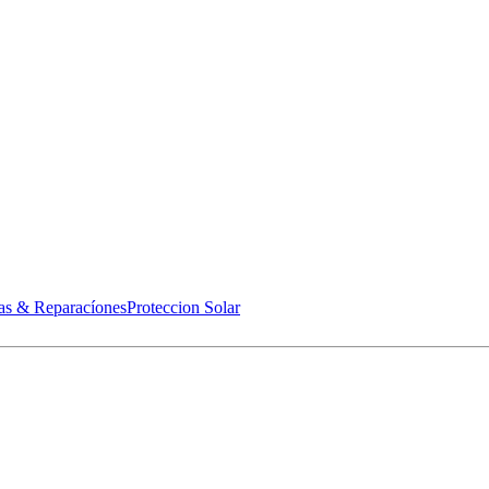
as & Reparacíones
Proteccion Solar