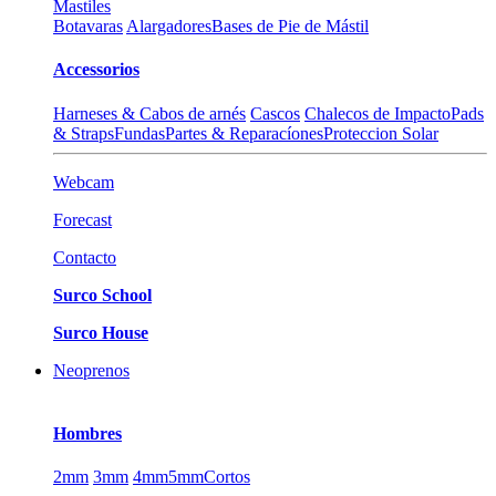
Mastiles
Botavaras
Alargadores
Bases de Pie de Mástil
Accessorios
Harneses & Cabos de arnés
Cascos
Chalecos de Impacto
Pads
& Straps
Fundas
Partes & Reparacíones
Proteccion Solar
Webcam
Forecast
Contacto
Surco School
Surco House
Neoprenos
Hombres
2mm
3mm
4mm
5mm
Cortos