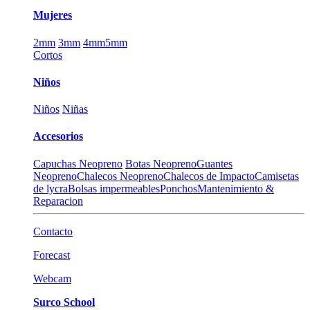
Mujeres
2mm
3mm
4mm
5mm
Cortos
Niños
Niños
Niñas
Accesorios
Capuchas Neopreno
Botas Neopreno
Guantes
Neopreno
Chalecos Neopreno
Chalecos de Impacto
Camisetas
de lycra
Bolsas impermeables
Ponchos
Mantenimiento &
Reparacion
Contacto
Forecast
Webcam
Surco School