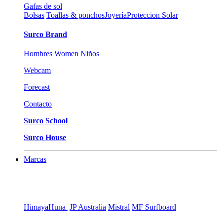
Gafas de sol
Bolsas
Toallas & ponchos
Joyería
Proteccion Solar
Surco Brand
Hombres
Women
Niños
Webcam
Forecast
Contacto
Surco School
Surco House
Marcas
Himaya
Huna
JP Australia
Mistral
MF Surfboard