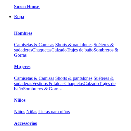
Surco House
Ropa
Hombres
Camisetas & Camisas
Shorts & pantalones
Suéteres &
sudaderas
Chaquetas
Calzado
Trajes de baño
Sombreros &
Gorras
Mujeres
Camisetas & Camisas
Shorts & pantalones
Suéteres &
sudaderas
Vestidos & faldas
Chaquetas
Calzado
Trajes de
baño
Sombreros & Gorras
Niños
Niños
Niñas
Licras para niños
Accessorios