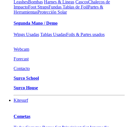
Leashes
Bombas
Harnes & Lineas
Cascos
Chalecos de
Impacto
Foot Straps
Fundas Tablas de Foil
Partes &
Herramientas
Protección Solar
Segunda Mano / Demo
Wings Usadas
Tablas Usadas
Foils & Partes usados
Webcam
Forecast
Contacto
Surco School
Surco House
Kitesurf
Cometas