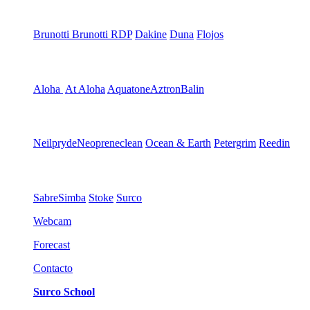
Brunotti
Brunotti RDP
Dakine
Duna
Flojos
Aloha
At Aloha
Aquatone
Aztron
Balin
Neilpryde
Neopreneclean
Ocean & Earth
Petergrim
Reedin
Sabre
Simba
Stoke
Surco
Webcam
Forecast
Contacto
Surco School