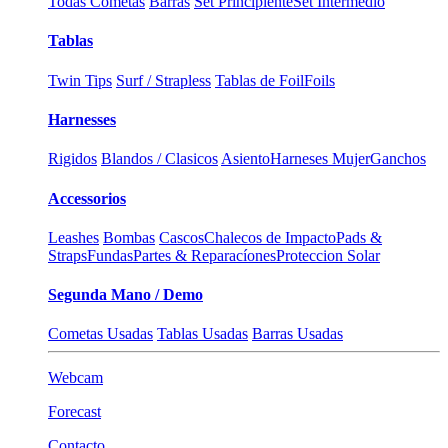
Todas Cometas
Barras
Set Principiente
Set Intermedio
Tablas
Twin Tips
Surf / Strapless
Tablas de Foil
Foils
Harnesses
Rigidos
Blandos / Clasicos
Asiento
Harneses Mujer
Ganchos
Accessorios
Leashes
Bombas
Cascos
Chalecos de Impacto
Pads &
Straps
Fundas
Partes & Reparacíones
Proteccion Solar
Segunda Mano / Demo
Cometas Usadas
Tablas Usadas
Barras Usadas
Webcam
Forecast
Contacto