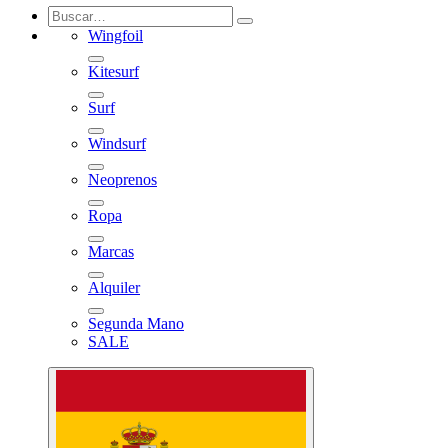
Wingfoil
Kitesurf
Surf
Windsurf
Neoprenos
Ropa
Marcas
Alquiler
Segunda Mano
SALE