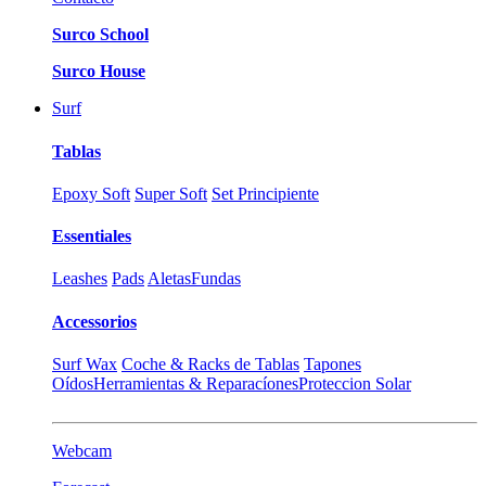
Surco School
Surco House
Surf
Tablas
Epoxy Soft
Super Soft
Set Principiente
Essentiales
Leashes
Pads
Aletas
Fundas
Accessorios
Surf Wax
Coche & Racks de Tablas
Tapones
Oídos
Herramientas & Reparacíones
Proteccion Solar
Webcam