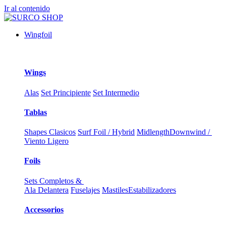
Ir al contenido
Wingfoil
Wings
Alas
Set Principiente
Set Intermedio
Tablas
Shapes Clasicos
Surf Foil / Hybrid
Midlength
Downwind /
Viento Ligero
Foils
Sets Completos &
Ala Delantera
Fuselajes
Mastiles
Estabilizadores
Accessorios