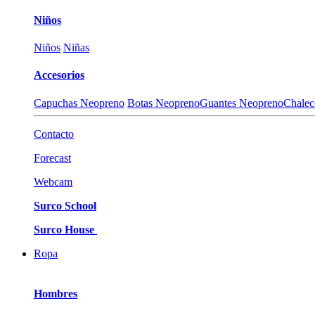
Niños
Niños
Niñas
Accesorios
Capuchas Neopreno
Botas Neopreno
Guantes Neopreno
Chalec
Contacto
Forecast
Webcam
Surco School
Surco House
Ropa
Hombres