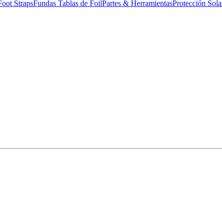
Foot Straps
Fundas Tablas de Foil
Partes & Herramientas
Protección Sola