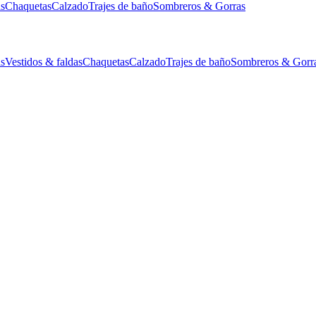
as
Chaquetas
Calzado
Trajes de baño
Sombreros & Gorras
as
Vestidos & faldas
Chaquetas
Calzado
Trajes de baño
Sombreros & Gorr