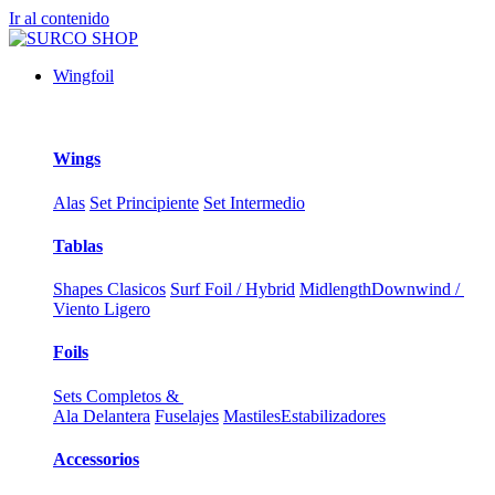
Ir al contenido
Wingfoil
Wings
Alas
Set Principiente
Set Intermedio
Tablas
Shapes Clasicos
Surf Foil / Hybrid
Midlength
Downwind /
Viento Ligero
Foils
Sets Completos &
Ala Delantera
Fuselajes
Mastiles
Estabilizadores
Accessorios