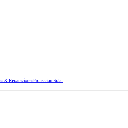
as & Reparacíones
Proteccion Solar