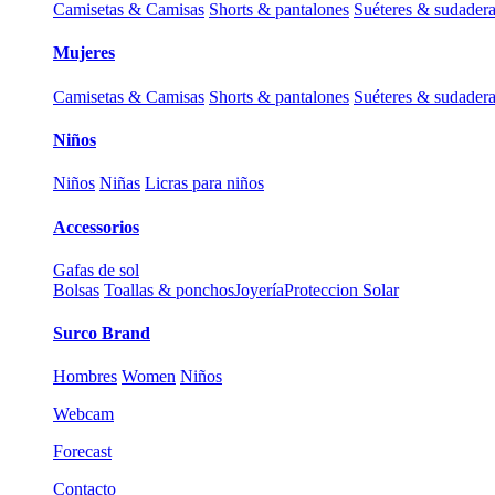
Camisetas & Camisas
Shorts & pantalones
Suéteres & sudader
Mujeres
Camisetas & Camisas
Shorts & pantalones
Suéteres & sudader
Niños
Niños
Niñas
Licras para niños
Accessorios
Gafas de sol
Bolsas
Toallas & ponchos
Joyería
Proteccion Solar
Surco Brand
Hombres
Women
Niños
Webcam
Forecast
Contacto