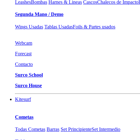
Leashes
Bombas
Harnes & Lineas
Cascos
Chalecos de Impacto
Segunda Mano / Demo
Wings Usadas
Tablas Usadas
Foils & Partes usados
Webcam
Forecast
Contacto
Surco School
Surco House
Kitesurf
Cometas
Todas Cometas
Barras
Set Principiente
Set Intermedio