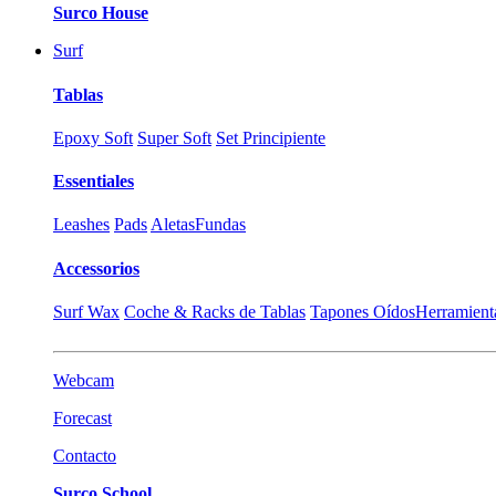
Surco House
Surf
Tablas
Epoxy Soft
Super Soft
Set Principiente
Essentiales
Leashes
Pads
Aletas
Fundas
Accessorios
Surf Wax
Coche & Racks de Tablas
Tapones Oídos
Herramient
Webcam
Forecast
Contacto
Surco School