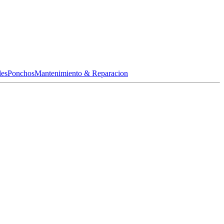
les
Ponchos
Mantenimiento & Reparacion