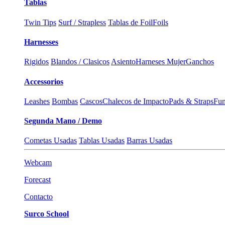
Tablas
Twin Tips
Surf / Strapless
Tablas de Foil
Foils
Harnesses
Rigidos
Blandos / Clasicos
Asiento
Harneses Mujer
Ganchos
Accessorios
Leashes
Bombas
Cascos
Chalecos de Impacto
Pads & Straps
Fun
Segunda Mano / Demo
Cometas Usadas
Tablas Usadas
Barras Usadas
Webcam
Forecast
Contacto
Surco School