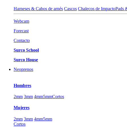
Harneses & Cabos de arnés
Cascos
Chalecos de Impacto
Pads 
Webcam
Forecast
Contacto
Surco School
Surco House
Neoprenos
Hombres
2mm
3mm
4mm
5mm
Cortos
Mujeres
2mm
3mm
4mm
5mm
Cortos