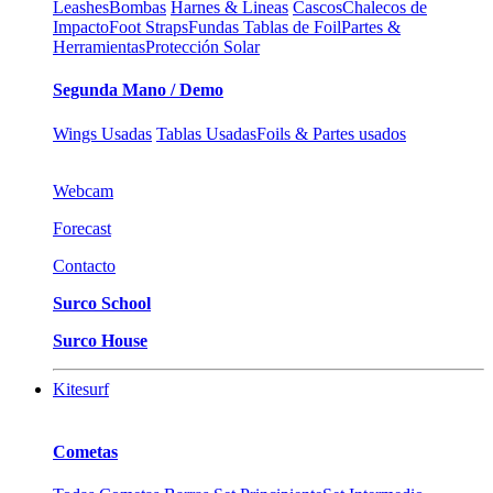
Leashes
Bombas
Harnes & Lineas
Cascos
Chalecos de
Impacto
Foot Straps
Fundas Tablas de Foil
Partes &
Herramientas
Protección Solar
Segunda Mano / Demo
Wings Usadas
Tablas Usadas
Foils & Partes usados
Webcam
Forecast
Contacto
Surco School
Surco House
Kitesurf
Cometas