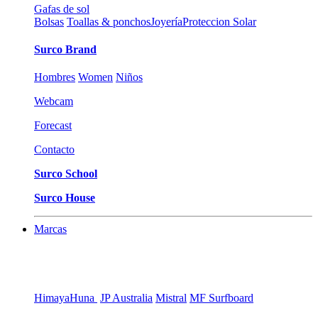
Gafas de sol
Bolsas
Toallas & ponchos
Joyería
Proteccion Solar
Surco Brand
Hombres
Women
Niños
Webcam
Forecast
Contacto
Surco School
Surco House
Marcas
Himaya
Huna
JP Australia
Mistral
MF Surfboard