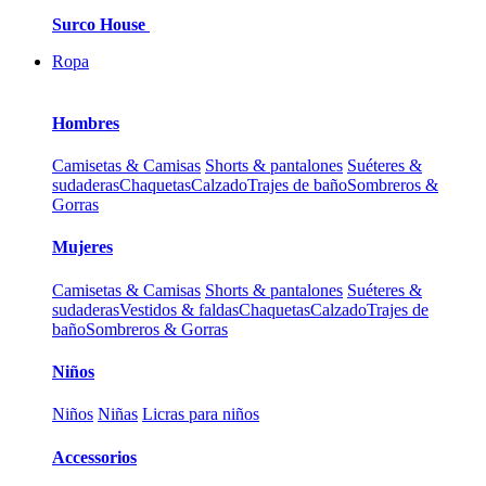
Surco House
Ropa
Hombres
Camisetas & Camisas
Shorts & pantalones
Suéteres &
sudaderas
Chaquetas
Calzado
Trajes de baño
Sombreros &
Gorras
Mujeres
Camisetas & Camisas
Shorts & pantalones
Suéteres &
sudaderas
Vestidos & faldas
Chaquetas
Calzado
Trajes de
baño
Sombreros & Gorras
Niños
Niños
Niñas
Licras para niños
Accessorios