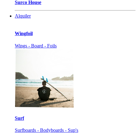
Surco House
Alquiler
Wingfoil
Wings - Board - Foils
Surf
Surfboards - Bodyboards - Sup's