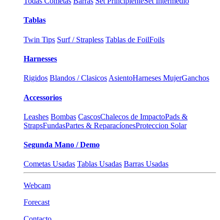
Todas Cometas
Barras
Set Principiente
Set Intermedio
Tablas
Twin Tips
Surf / Strapless
Tablas de Foil
Foils
Harnesses
Rigidos
Blandos / Clasicos
Asiento
Harneses Mujer
Ganchos
Accessorios
Leashes
Bombas
Cascos
Chalecos de Impacto
Pads &
Straps
Fundas
Partes & Reparacíones
Proteccion Solar
Segunda Mano / Demo
Cometas Usadas
Tablas Usadas
Barras Usadas
Webcam
Forecast
Contacto