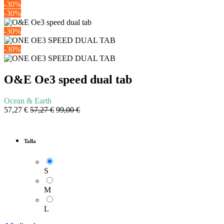
-30%
-30%
-30%
-30%
O&E Oe3 speed dual tab
Ocean & Earth
57,27
€
57,27
€
99,00
€
Talla
S
M
L