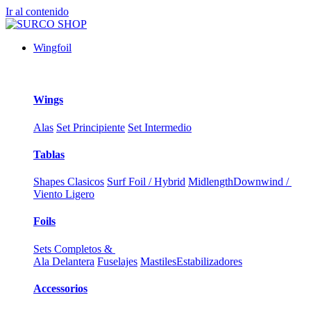
Ir al contenido
Wingfoil
Wings
Alas
Set Principiente
Set Intermedio
Tablas
Shapes Clasicos
Surf Foil / Hybrid
Midlength
Downwind /
Viento Ligero
Foils
Sets Completos &
Ala Delantera
Fuselajes
Mastiles
Estabilizadores
Accessorios