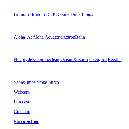
Brunotti
Brunotti RDP
Dakine
Duna
Flojos
Aloha
At Aloha
Aquatone
Aztron
Balin
Neilpryde
Neopreneclean
Ocean & Earth
Petergrim
Reedin
Sabre
Simba
Stoke
Surco
Webcam
Forecast
Contacto
Surco School