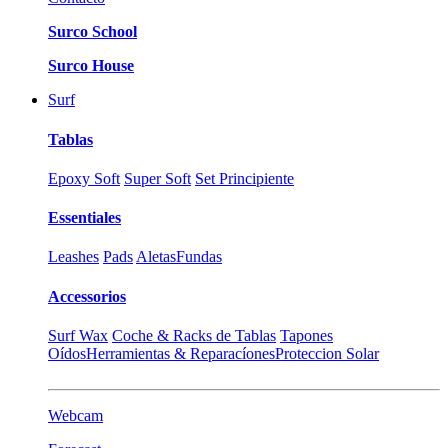
Surco School
Surco House
Surf
Tablas
Epoxy Soft
Super Soft
Set Principiente
Essentiales
Leashes
Pads
Aletas
Fundas
Accessorios
Surf Wax
Coche & Racks de Tablas
Tapones
Oídos
Herramientas & Reparacíones
Proteccion Solar
Webcam