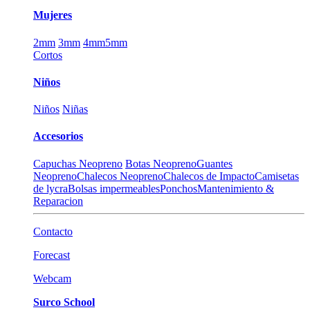
Mujeres
2mm
3mm
4mm
5mm
Cortos
Niños
Niños
Niñas
Accesorios
Capuchas Neopreno
Botas Neopreno
Guantes
Neopreno
Chalecos Neopreno
Chalecos de Impacto
Camisetas
de lycra
Bolsas impermeables
Ponchos
Mantenimiento &
Reparacion
Contacto
Forecast
Webcam
Surco School