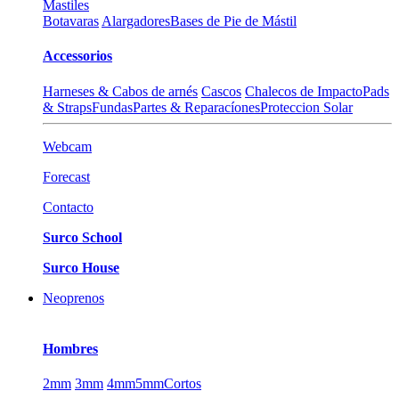
Mastiles
Botavaras
Alargadores
Bases de Pie de Mástil
Accessorios
Harneses & Cabos de arnés
Cascos
Chalecos de Impacto
Pads
& Straps
Fundas
Partes & Reparacíones
Proteccion Solar
Webcam
Forecast
Contacto
Surco School
Surco House
Neoprenos
Hombres
2mm
3mm
4mm
5mm
Cortos