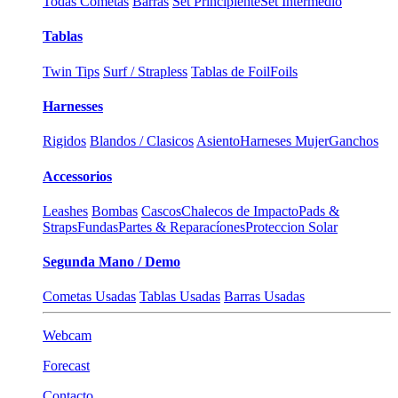
Todas Cometas
Barras
Set Principiente
Set Intermedio
Tablas
Twin Tips
Surf / Strapless
Tablas de Foil
Foils
Harnesses
Rigidos
Blandos / Clasicos
Asiento
Harneses Mujer
Ganchos
Accessorios
Leashes
Bombas
Cascos
Chalecos de Impacto
Pads &
Straps
Fundas
Partes & Reparacíones
Proteccion Solar
Segunda Mano / Demo
Cometas Usadas
Tablas Usadas
Barras Usadas
Webcam
Forecast
Contacto