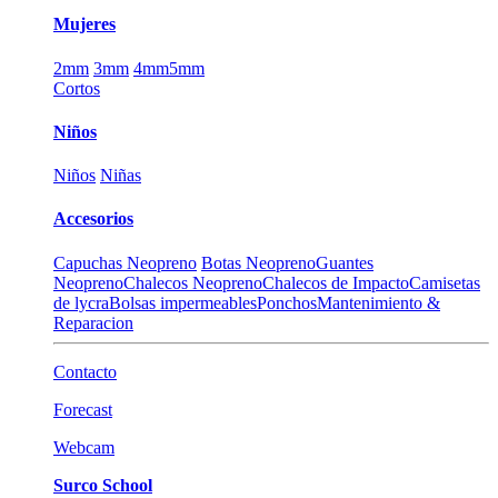
Mujeres
2mm
3mm
4mm
5mm
Cortos
Niños
Niños
Niñas
Accesorios
Capuchas Neopreno
Botas Neopreno
Guantes
Neopreno
Chalecos Neopreno
Chalecos de Impacto
Camisetas
de lycra
Bolsas impermeables
Ponchos
Mantenimiento &
Reparacion
Contacto
Forecast
Webcam
Surco School