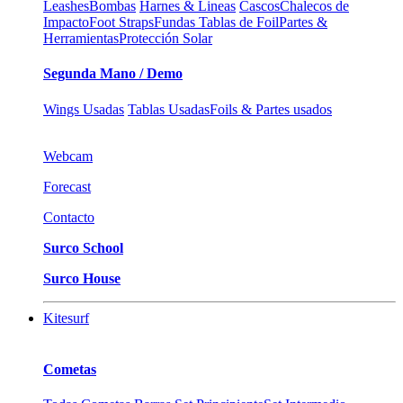
Leashes
Bombas
Harnes & Lineas
Cascos
Chalecos de
Impacto
Foot Straps
Fundas Tablas de Foil
Partes &
Herramientas
Protección Solar
Segunda Mano / Demo
Wings Usadas
Tablas Usadas
Foils & Partes usados
Webcam
Forecast
Contacto
Surco School
Surco House
Kitesurf
Cometas