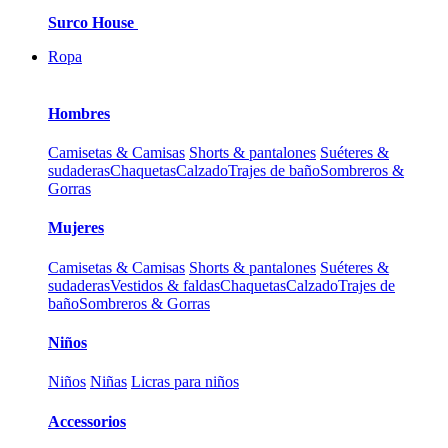
Surco House
Ropa
Hombres
Camisetas & Camisas
Shorts & pantalones
Suéteres &
sudaderas
Chaquetas
Calzado
Trajes de baño
Sombreros &
Gorras
Mujeres
Camisetas & Camisas
Shorts & pantalones
Suéteres &
sudaderas
Vestidos & faldas
Chaquetas
Calzado
Trajes de
baño
Sombreros & Gorras
Niños
Niños
Niñas
Licras para niños
Accessorios