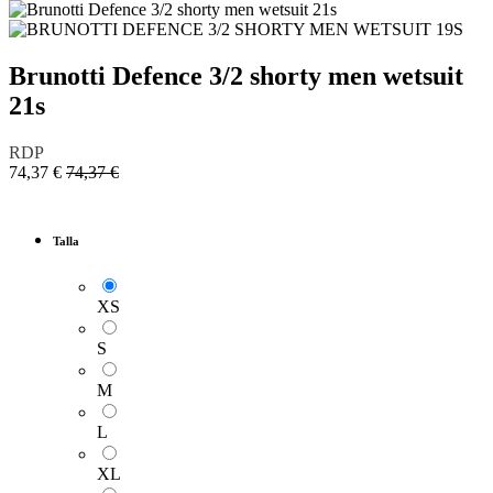
Brunotti Defence 3/2 shorty men wetsuit
21s
RDP
74,37
€
74,37
€
Talla
XS
S
M
L
XL