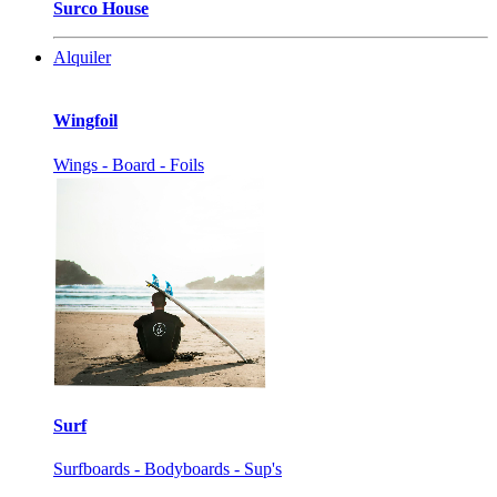
Surco House
Alquiler
Wingfoil
Wings - Board - Foils
Surf
Surfboards - Bodyboards - Sup's