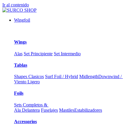
Ir al contenido
Wingfoil
Wings
Alas
Set Principiente
Set Intermedio
Tablas
Shapes Clasicos
Surf Foil / Hybrid
Midlength
Downwind /
Viento Ligero
Foils
Sets Completos &
Ala Delantera
Fuselajes
Mastiles
Estabilizadores
Accessorios