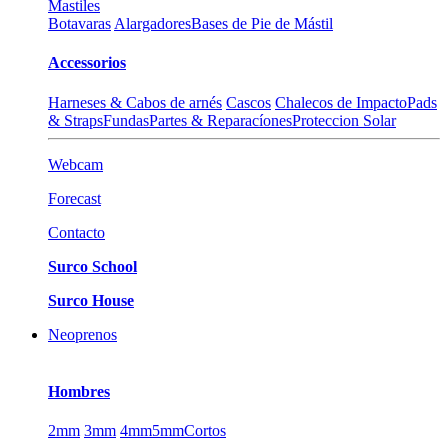
Mastiles
Botavaras
Alargadores
Bases de Pie de Mástil
Accessorios
Harneses & Cabos de arnés
Cascos
Chalecos de Impacto
Pads
& Straps
Fundas
Partes & Reparacíones
Proteccion Solar
Webcam
Forecast
Contacto
Surco School
Surco House
Neoprenos
Hombres
2mm
3mm
4mm
5mm
Cortos