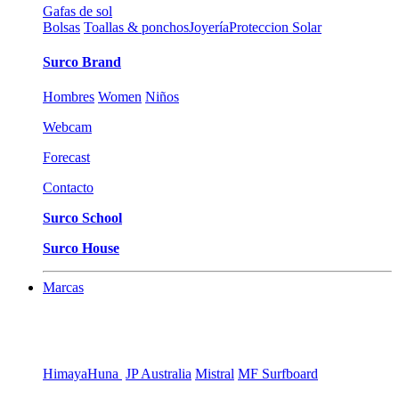
Gafas de sol
Bolsas
Toallas & ponchos
Joyería
Proteccion Solar
Surco Brand
Hombres
Women
Niños
Webcam
Forecast
Contacto
Surco School
Surco House
Marcas
Himaya
Huna
JP Australia
Mistral
MF Surfboard