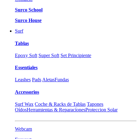
Surco School
Surco House
Surf
Tablas
Epoxy Soft
Super Soft
Set Principiente
Essentiales
Leashes
Pads
Aletas
Fundas
Accessorios
Surf Wax
Coche & Racks de Tablas
Tapones
Oídos
Herramientas & Reparacíones
Proteccion Solar
Webcam