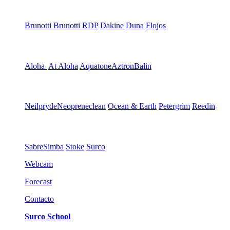
Brunotti
Brunotti RDP
Dakine
Duna
Flojos
Aloha
At Aloha
Aquatone
Aztron
Balin
Neilpryde
Neopreneclean
Ocean & Earth
Petergrim
Reedin
Sabre
Simba
Stoke
Surco
Webcam
Forecast
Contacto
Surco School