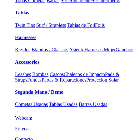
Todas Cometas
Barras
Set Principiente
Set Intermedio
Tablas
Twin Tips
Surf / Strapless
Tablas de Foil
Foils
Harnesses
Rigidos
Blandos / Clasicos
Asiento
Harneses Mujer
Ganchos
Accessorios
Leashes
Bombas
Cascos
Chalecos de Impacto
Pads &
Straps
Fundas
Partes & Reparacíones
Proteccion Solar
Segunda Mano / Demo
Cometas Usadas
Tablas Usadas
Barras Usadas
Webcam
Forecast
Contacto