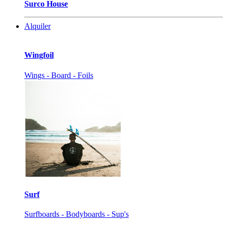
Surco House
Alquiler
Wingfoil
Wings - Board - Foils
Surf
Surfboards - Bodyboards - Sup's