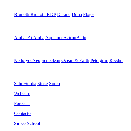
Brunotti
Brunotti RDP
Dakine
Duna
Flojos
Aloha
At Aloha
Aquatone
Aztron
Balin
Neilpryde
Neopreneclean
Ocean & Earth
Petergrim
Reedin
Sabre
Simba
Stoke
Surco
Webcam
Forecast
Contacto
Surco School