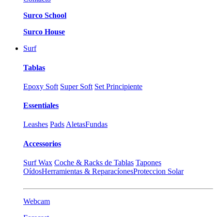
Surco School
Surco House
Surf
Tablas
Epoxy Soft
Super Soft
Set Principiente
Essentiales
Leashes
Pads
Aletas
Fundas
Accessorios
Surf Wax
Coche & Racks de Tablas
Tapones
Oídos
Herramientas & Reparacíones
Proteccion Solar
Webcam