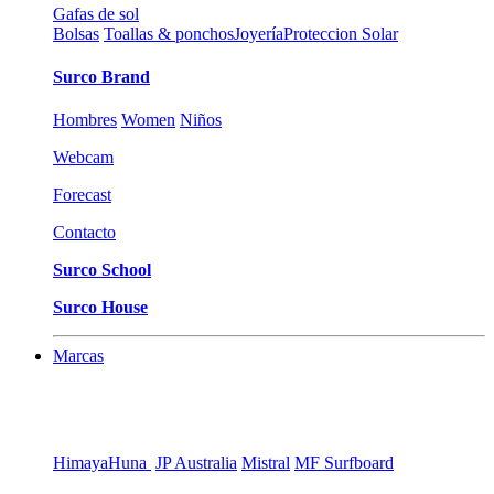
Gafas de sol
Bolsas
Toallas & ponchos
Joyería
Proteccion Solar
Surco Brand
Hombres
Women
Niños
Webcam
Forecast
Contacto
Surco School
Surco House
Marcas
Himaya
Huna
JP Australia
Mistral
MF Surfboard