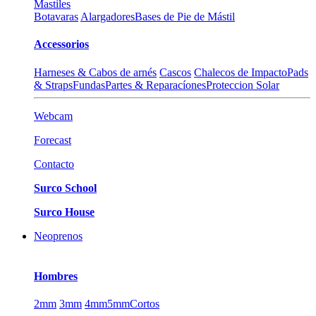
Mastiles
Botavaras
Alargadores
Bases de Pie de Mástil
Accessorios
Harneses & Cabos de arnés
Cascos
Chalecos de Impacto
Pads
& Straps
Fundas
Partes & Reparacíones
Proteccion Solar
Webcam
Forecast
Contacto
Surco School
Surco House
Neoprenos
Hombres
2mm
3mm
4mm
5mm
Cortos