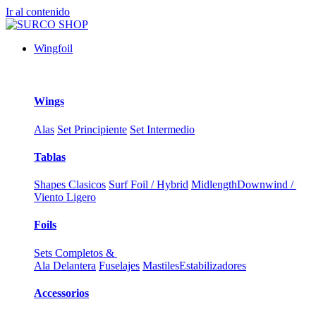
Ir al contenido
Wingfoil
Wings
Alas
Set Principiente
Set Intermedio
Tablas
Shapes Clasicos
Surf Foil / Hybrid
Midlength
Downwind /
Viento Ligero
Foils
Sets Completos &
Ala Delantera
Fuselajes
Mastiles
Estabilizadores
Accessorios