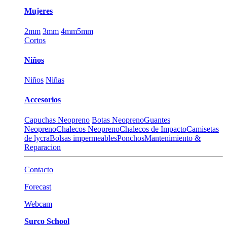
Mujeres
2mm
3mm
4mm
5mm
Cortos
Niños
Niños
Niñas
Accesorios
Capuchas Neopreno
Botas Neopreno
Guantes
Neopreno
Chalecos Neopreno
Chalecos de Impacto
Camisetas
de lycra
Bolsas impermeables
Ponchos
Mantenimiento &
Reparacion
Contacto
Forecast
Webcam
Surco School