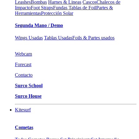
Leashes
Bombas
Harnes & Lineas
Cascos
Chalecos de
Impacto
Foot Straps
Fundas Tablas de Foil
Partes &
Herramientas
Protección Solar
Segunda Mano / Demo
Wings Usadas
Tablas Usadas
Foils & Partes usados
Webcam
Forecast
Contacto
Surco School
Surco House
Kitesurf
Cometas