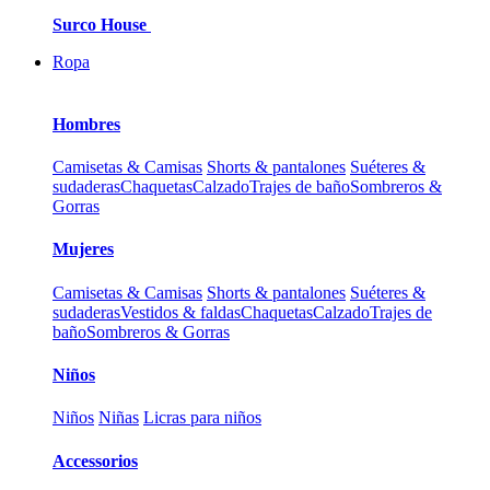
Surco House
Ropa
Hombres
Camisetas & Camisas
Shorts & pantalones
Suéteres &
sudaderas
Chaquetas
Calzado
Trajes de baño
Sombreros &
Gorras
Mujeres
Camisetas & Camisas
Shorts & pantalones
Suéteres &
sudaderas
Vestidos & faldas
Chaquetas
Calzado
Trajes de
baño
Sombreros & Gorras
Niños
Niños
Niñas
Licras para niños
Accessorios