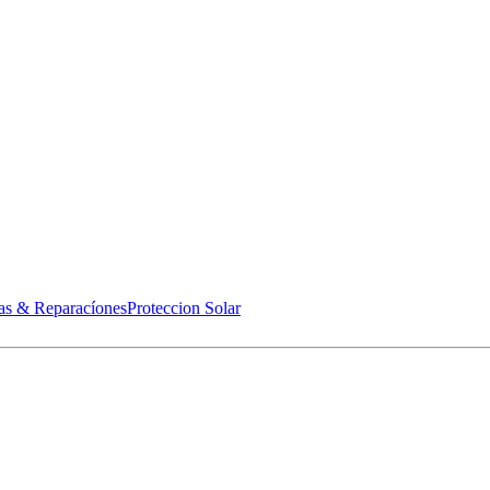
as & Reparacíones
Proteccion Solar