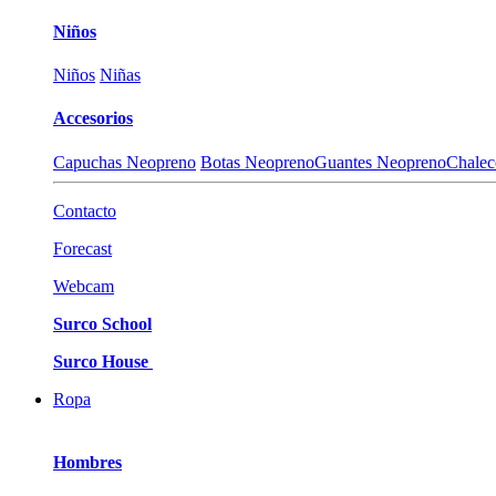
Niños
Niños
Niñas
Accesorios
Capuchas Neopreno
Botas Neopreno
Guantes Neopreno
Chalec
Contacto
Forecast
Webcam
Surco School
Surco House
Ropa
Hombres