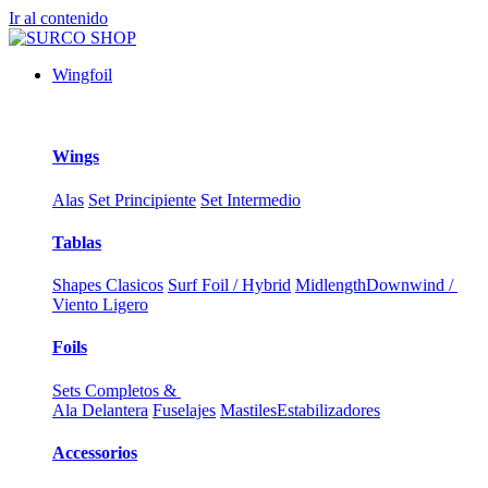
Ir al contenido
Wingfoil
Wings
Alas
Set Principiente
Set Intermedio
Tablas
Shapes Clasicos
Surf Foil / Hybrid
Midlength
Downwind /
Viento Ligero
Foils
Sets Completos &
Ala Delantera
Fuselajes
Mastiles
Estabilizadores
Accessorios