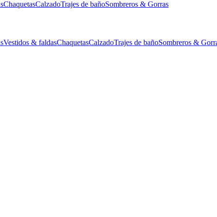
as
Chaquetas
Calzado
Trajes de baño
Sombreros & Gorras
as
Vestidos & faldas
Chaquetas
Calzado
Trajes de baño
Sombreros & Gorr