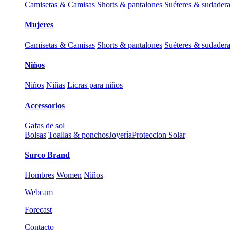
Camisetas & Camisas
Shorts & pantalones
Suéteres & sudader
Mujeres
Camisetas & Camisas
Shorts & pantalones
Suéteres & sudader
Niños
Niños
Niñas
Licras para niños
Accessorios
Gafas de sol
Bolsas
Toallas & ponchos
Joyería
Proteccion Solar
Surco Brand
Hombres
Women
Niños
Webcam
Forecast
Contacto