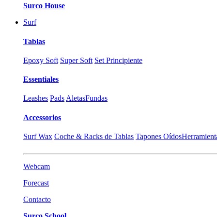
Surco House
Surf
Tablas
Epoxy Soft
Super Soft
Set Principiente
Essentiales
Leashes
Pads
Aletas
Fundas
Accessorios
Surf Wax
Coche & Racks de Tablas
Tapones Oídos
Herramient
Webcam
Forecast
Contacto
Surco School