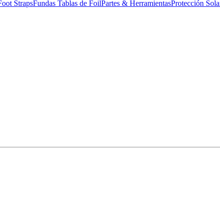
Foot Straps
Fundas Tablas de Foil
Partes & Herramientas
Protección Sola