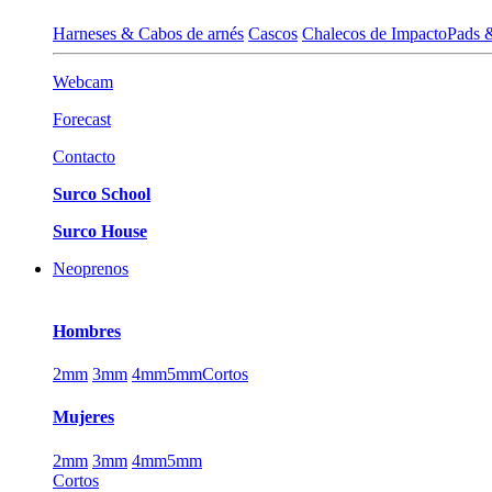
Harneses & Cabos de arnés
Cascos
Chalecos de Impacto
Pads 
Webcam
Forecast
Contacto
Surco School
Surco House
Neoprenos
Hombres
2mm
3mm
4mm
5mm
Cortos
Mujeres
2mm
3mm
4mm
5mm
Cortos