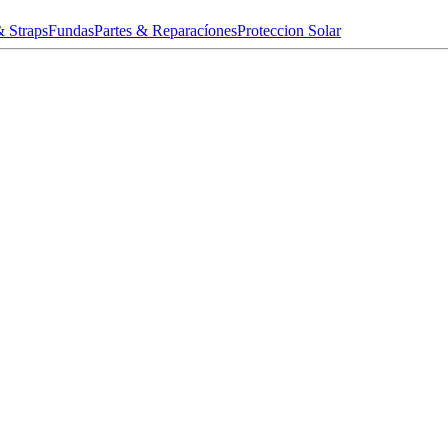
& Straps
Fundas
Partes & Reparacíones
Proteccion Solar