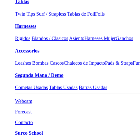
Tablas
Twin Tips
Surf / Strapless
Tablas de Foil
Foils
Harnesses
Rigidos
Blandos / Clasicos
Asiento
Harneses Mujer
Ganchos
Accessorios
Leashes
Bombas
Cascos
Chalecos de Impacto
Pads & Straps
Fun
Segunda Mano / Demo
Cometas Usadas
Tablas Usadas
Barras Usadas
Webcam
Forecast
Contacto
Surco School