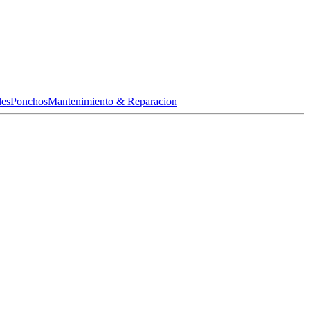
les
Ponchos
Mantenimiento & Reparacion