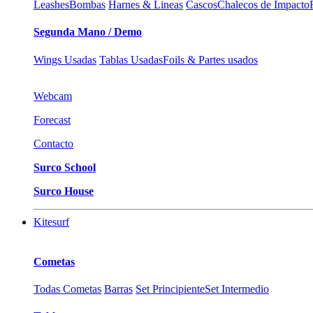
Leashes
Bombas
Harnes & Lineas
Cascos
Chalecos de Impacto
Segunda Mano / Demo
Wings Usadas
Tablas Usadas
Foils & Partes usados
Webcam
Forecast
Contacto
Surco School
Surco House
Kitesurf
Cometas
Todas Cometas
Barras
Set Principiente
Set Intermedio