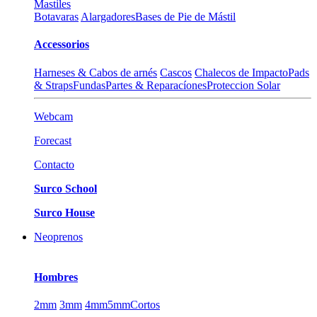
Mastiles
Botavaras
Alargadores
Bases de Pie de Mástil
Accessorios
Harneses & Cabos de arnés
Cascos
Chalecos de Impacto
Pads
& Straps
Fundas
Partes & Reparacíones
Proteccion Solar
Webcam
Forecast
Contacto
Surco School
Surco House
Neoprenos
Hombres
2mm
3mm
4mm
5mm
Cortos