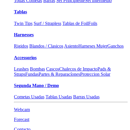
Todas Cometas
Barras
Set Principiente
Set Intermedio
Tablas
Twin Tips
Surf / Strapless
Tablas de Foil
Foils
Harnesses
Rigidos
Blandos / Clasicos
Asiento
Harneses Mujer
Ganchos
Accessorios
Leashes
Bombas
Cascos
Chalecos de Impacto
Pads &
Straps
Fundas
Partes & Reparacíones
Proteccion Solar
Segunda Mano / Demo
Cometas Usadas
Tablas Usadas
Barras Usadas
Webcam
Forecast
Contacto