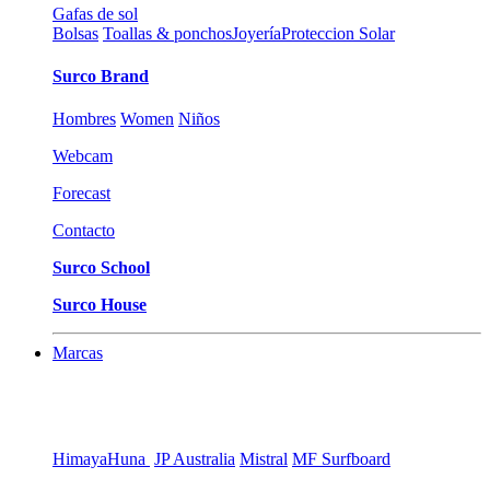
Gafas de sol
Bolsas
Toallas & ponchos
Joyería
Proteccion Solar
Surco Brand
Hombres
Women
Niños
Webcam
Forecast
Contacto
Surco School
Surco House
Marcas
Himaya
Huna
JP Australia
Mistral
MF Surfboard