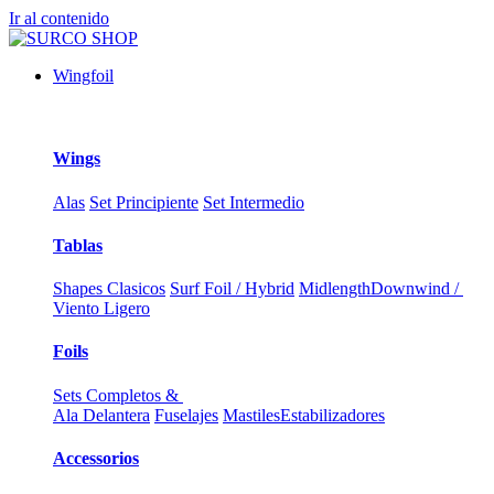
Ir al contenido
Wingfoil
Wings
Alas
Set Principiente
Set Intermedio
Tablas
Shapes Clasicos
Surf Foil / Hybrid
Midlength
Downwind /
Viento Ligero
Foils
Sets Completos &
Ala Delantera
Fuselajes
Mastiles
Estabilizadores
Accessorios