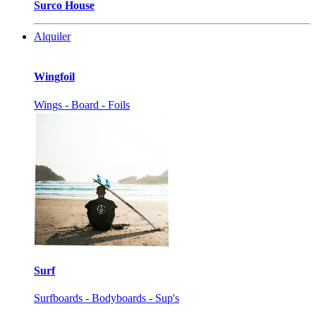
Surco House
Alquiler
Wingfoil
Wings - Board - Foils
Surf
Surfboards - Bodyboards - Sup's