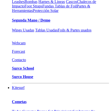
Leashes
Bombas
Harnes & Lineas
Cascos
Chalecos de
Impacto
Foot Straps
Fundas Tablas de Foil
Partes &
Herramientas
Protección Solar
Segunda Mano / Demo
Wings Usadas
Tablas Usadas
Foils & Partes usados
Webcam
Forecast
Contacto
Surco School
Surco House
Kitesurf
Cometas