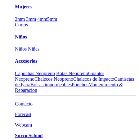
Mujeres
2mm
3mm
4mm
5mm
Cortos
Niños
Niños
Niñas
Accesorios
Capuchas Neopreno
Botas Neopreno
Guantes
Neopreno
Chalecos Neopreno
Chalecos de Impacto
Camisetas
de lycra
Bolsas impermeables
Ponchos
Mantenimiento &
Reparacion
Contacto
Forecast
Webcam
Surco School