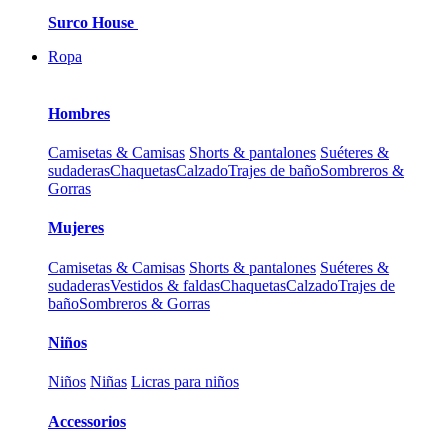
Surco House
Ropa
Hombres
Camisetas & Camisas
Shorts & pantalones
Suéteres &
sudaderas
Chaquetas
Calzado
Trajes de baño
Sombreros &
Gorras
Mujeres
Camisetas & Camisas
Shorts & pantalones
Suéteres &
sudaderas
Vestidos & faldas
Chaquetas
Calzado
Trajes de
baño
Sombreros & Gorras
Niños
Niños
Niñas
Licras para niños
Accessorios