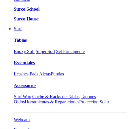
Surco School
Surco House
Surf
Tablas
Epoxy Soft
Super Soft
Set Principiente
Essentiales
Leashes
Pads
Aletas
Fundas
Accessorios
Surf Wax
Coche & Racks de Tablas
Tapones
Oídos
Herramientas & Reparacíones
Proteccion Solar
Webcam