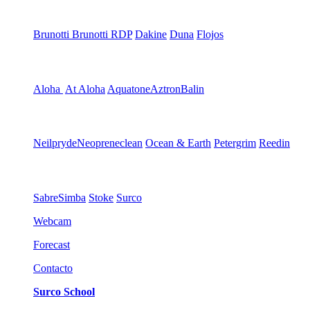
Brunotti
Brunotti RDP
Dakine
Duna
Flojos
Aloha
At Aloha
Aquatone
Aztron
Balin
Neilpryde
Neopreneclean
Ocean & Earth
Petergrim
Reedin
Sabre
Simba
Stoke
Surco
Webcam
Forecast
Contacto
Surco School