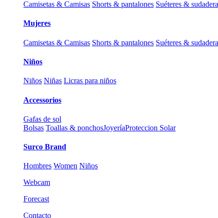
Camisetas & Camisas
Shorts & pantalones
Suéteres & sudader
Mujeres
Camisetas & Camisas
Shorts & pantalones
Suéteres & sudader
Niños
Niños
Niñas
Licras para niños
Accessorios
Gafas de sol
Bolsas
Toallas & ponchos
Joyería
Proteccion Solar
Surco Brand
Hombres
Women
Niños
Webcam
Forecast
Contacto