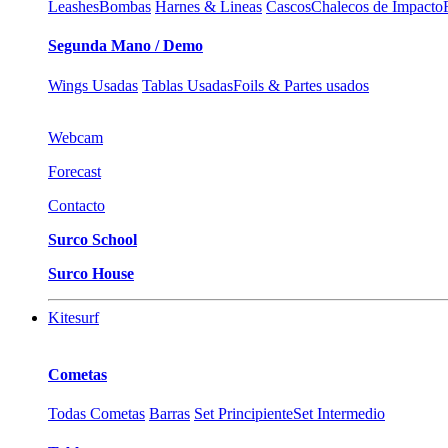
Leashes
Bombas
Harnes & Lineas
Cascos
Chalecos de Impacto
Segunda Mano / Demo
Wings Usadas
Tablas Usadas
Foils & Partes usados
Webcam
Forecast
Contacto
Surco School
Surco House
Kitesurf
Cometas
Todas Cometas
Barras
Set Principiente
Set Intermedio