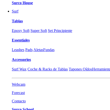
Surco House
Surf
Tablas
Epoxy Soft
Super Soft
Set Principiente
Essentiales
Leashes
Pads
Aletas
Fundas
Accessorios
Surf Wax
Coche & Racks de Tablas
Tapones Oídos
Herramient
Webcam
Forecast
Contacto
Surco School