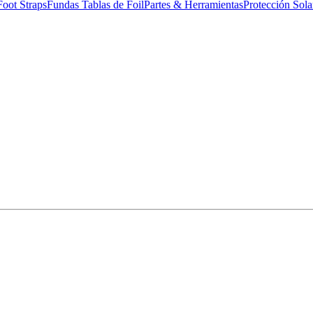
Foot Straps
Fundas Tablas de Foil
Partes & Herramientas
Protección Sola