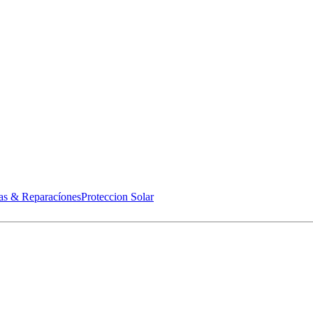
as & Reparacíones
Proteccion Solar