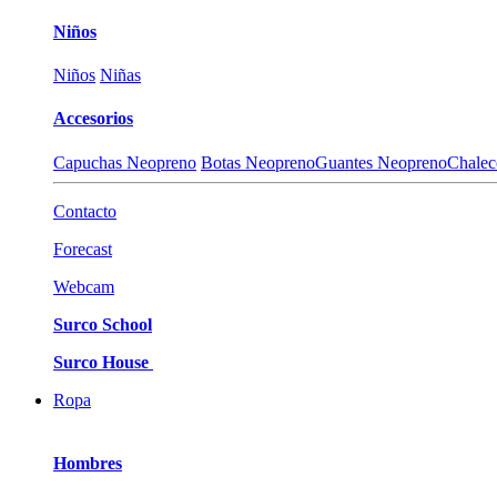
Niños
Niños
Niñas
Accesorios
Capuchas Neopreno
Botas Neopreno
Guantes Neopreno
Chalec
Contacto
Forecast
Webcam
Surco School
Surco House
Ropa
Hombres