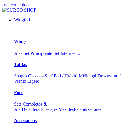
Ir al contenido
Wingfoil
Wings
Alas
Set Principiente
Set Intermedio
Tablas
Shapes Clasicos
Surf Foil / Hybrid
Midlength
Downwind /
Viento Ligero
Foils
Sets Completos &
Ala Delantera
Fuselajes
Mastiles
Estabilizadores
Accessorios