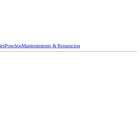
les
Ponchos
Mantenimiento & Reparacion