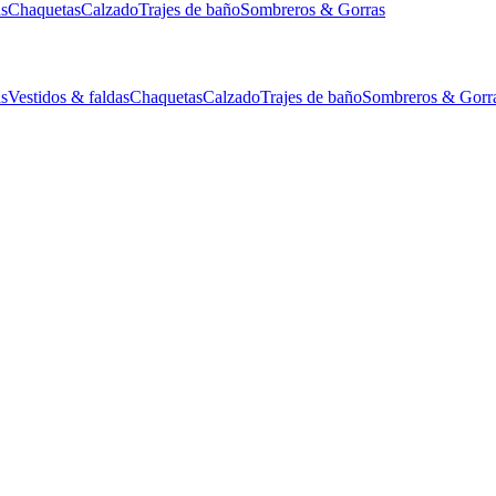
as
Chaquetas
Calzado
Trajes de baño
Sombreros & Gorras
as
Vestidos & faldas
Chaquetas
Calzado
Trajes de baño
Sombreros & Gorr