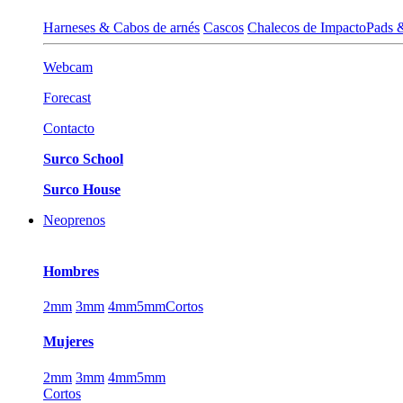
Harneses & Cabos de arnés
Cascos
Chalecos de Impacto
Pads 
Webcam
Forecast
Contacto
Surco School
Surco House
Neoprenos
Hombres
2mm
3mm
4mm
5mm
Cortos
Mujeres
2mm
3mm
4mm
5mm
Cortos