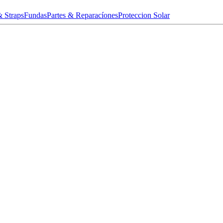
& Straps
Fundas
Partes & Reparacíones
Proteccion Solar