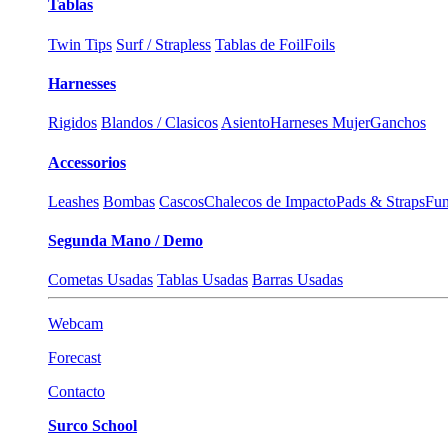
Tablas
Twin Tips
Surf / Strapless
Tablas de Foil
Foils
Harnesses
Rigidos
Blandos / Clasicos
Asiento
Harneses Mujer
Ganchos
Accessorios
Leashes
Bombas
Cascos
Chalecos de Impacto
Pads & Straps
Fun
Segunda Mano / Demo
Cometas Usadas
Tablas Usadas
Barras Usadas
Webcam
Forecast
Contacto
Surco School