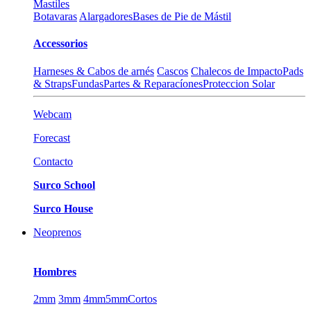
Mastiles
Botavaras
Alargadores
Bases de Pie de Mástil
Accessorios
Harneses & Cabos de arnés
Cascos
Chalecos de Impacto
Pads
& Straps
Fundas
Partes & Reparacíones
Proteccion Solar
Webcam
Forecast
Contacto
Surco School
Surco House
Neoprenos
Hombres
2mm
3mm
4mm
5mm
Cortos