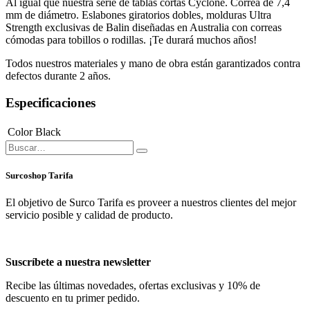
Contáctanos
Términos y condiciones
Garantía de devolución de 30 días
Envío: 2-3 días laborables
Correa cómoda actualizada:
agarre positivo para los dedos,
acolchado de neopreno antideslizante y cierre de agarre extra fuerte.
Al igual que nuestra serie de tablas cortas Cyclone. Correa de 7,4
mm de diámetro. Eslabones giratorios dobles, molduras Ultra
Strength exclusivas de Balin diseñadas en Australia con correas
cómodas para tobillos o rodillas. ¡Te durará muchos años!
Todos nuestros materiales y mano de obra están garantizados contra
defectos durante 2 años.
Especificaciones
Color
Black
Surcoshop Tarifa