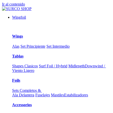
Ir al contenido
Wingfoil
Wings
Alas
Set Principiente
Set Intermedio
Tablas
Shapes Clasicos
Surf Foil / Hybrid
Midlength
Downwind /
Viento Ligero
Foils
Sets Completos &
Ala Delantera
Fuselajes
Mastiles
Estabilizadores
Accessorios