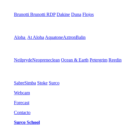
Brunotti
Brunotti RDP
Dakine
Duna
Flojos
Aloha
At Aloha
Aquatone
Aztron
Balin
Neilpryde
Neopreneclean
Ocean & Earth
Petergrim
Reedin
Sabre
Simba
Stoke
Surco
Webcam
Forecast
Contacto
Surco School