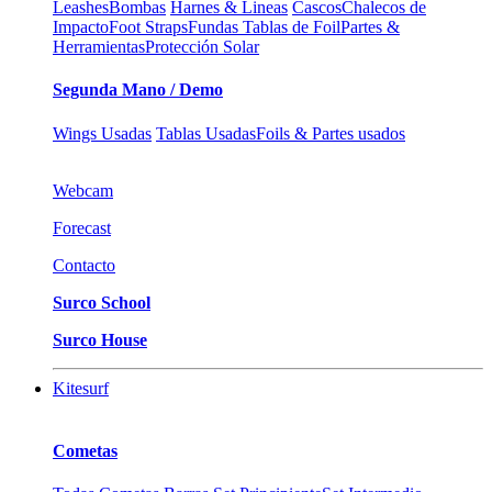
Leashes
Bombas
Harnes & Lineas
Cascos
Chalecos de
Impacto
Foot Straps
Fundas Tablas de Foil
Partes &
Herramientas
Protección Solar
Segunda Mano / Demo
Wings Usadas
Tablas Usadas
Foils & Partes usados
Webcam
Forecast
Contacto
Surco School
Surco House
Kitesurf
Cometas