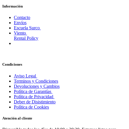
El objetivo de Surco Tarifa es proveer a nuestros clientes del mejor
servicio posible y calidad de producto.
Suscríbete a nuestra newsletter
Recibe las últimas novedades, ofertas exclusivas y 10% de
descuento en tu primer pedido.
Información
Contacto
Envíos
Escuela Surco
Viento
Rental Policy
Condiciones
Aviso Legal