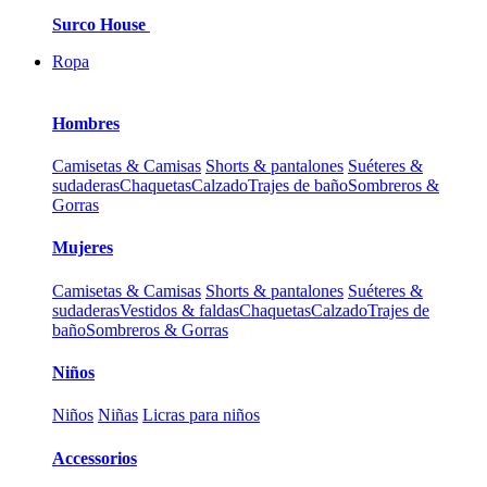
Surco House
Ropa
Hombres
Camisetas & Camisas
Shorts & pantalones
Suéteres &
sudaderas
Chaquetas
Calzado
Trajes de baño
Sombreros &
Gorras
Mujeres
Camisetas & Camisas
Shorts & pantalones
Suéteres &
sudaderas
Vestidos & faldas
Chaquetas
Calzado
Trajes de
baño
Sombreros & Gorras
Niños
Niños
Niñas
Licras para niños
Accessorios