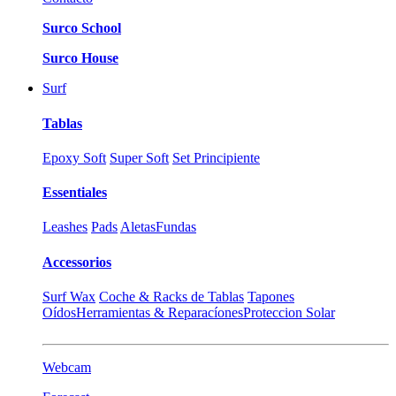
Surco School
Surco House
Surf
Tablas
Epoxy Soft
Super Soft
Set Principiente
Essentiales
Leashes
Pads
Aletas
Fundas
Accessorios
Surf Wax
Coche & Racks de Tablas
Tapones
Oídos
Herramientas & Reparacíones
Proteccion Solar
Webcam