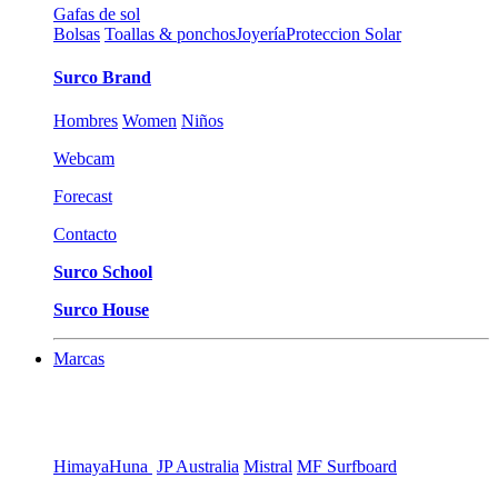
Gafas de sol
Bolsas
Toallas & ponchos
Joyería
Proteccion Solar
Surco Brand
Hombres
Women
Niños
Webcam
Forecast
Contacto
Surco School
Surco House
Marcas
Himaya
Huna
JP Australia
Mistral
MF Surfboard