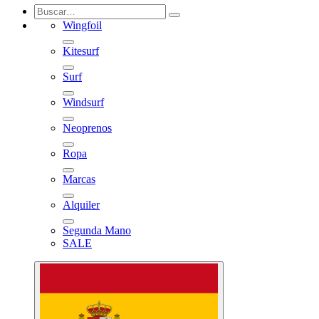
Iniciar sesión
0
Wingfoil
Kitesurf
Surf
Windsurf
Neoprenos
Ropa
Marcas