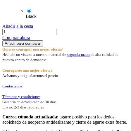
Balin longboard Knee 9 (7.4 mm)
Balin
37,19
€
37,19
€
Color
Black
Añadir a la cesta
Comprar ahora
Añadir para comparar
Quieres conseguir una mejor oferta?
Héchale un vistazo a nuestro material de
segunda mano
de alta calidad de
nuestro centro de demo/test.
Conseguiste una mejor oferta?
Avísanos y te igualaremos el precio.