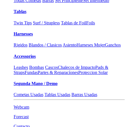
Todas Cometas
Barras
Set Principiente
Set Intermedio
Tablas
Twin Tips
Surf / Strapless
Tablas de Foil
Foils
Harnesses
Rigidos
Blandos / Clasicos
Asiento
Harneses Mujer
Ganchos
Accessorios
Leashes
Bombas
Cascos
Chalecos de Impacto
Pads &
Straps
Fundas
Partes & Reparacíones
Proteccion Solar
Segunda Mano / Demo
Cometas Usadas
Tablas Usadas
Barras Usadas
Webcam
Forecast
Contacto