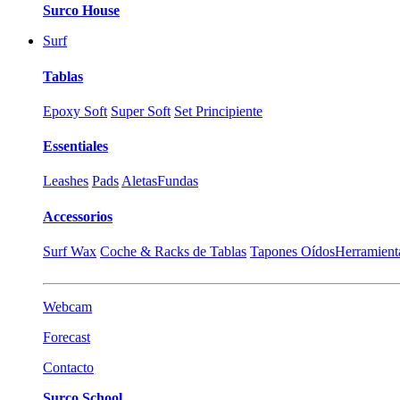
Surco House
Surf
Tablas
Epoxy Soft
Super Soft
Set Principiente
Essentiales
Leashes
Pads
Aletas
Fundas
Accessorios
Surf Wax
Coche & Racks de Tablas
Tapones Oídos
Herramient
Webcam
Forecast
Contacto
Surco School