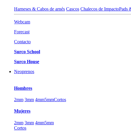
Harneses & Cabos de arnés
Cascos
Chalecos de Impacto
Pads 
Webcam
Forecast
Contacto
Surco School
Surco House
Neoprenos
Hombres
2mm
3mm
4mm
5mm
Cortos
Mujeres
2mm
3mm
4mm
5mm
Cortos