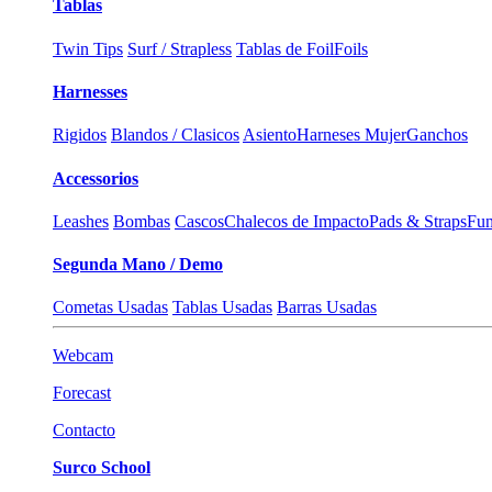
Tablas
Twin Tips
Surf / Strapless
Tablas de Foil
Foils
Harnesses
Rigidos
Blandos / Clasicos
Asiento
Harneses Mujer
Ganchos
Accessorios
Leashes
Bombas
Cascos
Chalecos de Impacto
Pads & Straps
Fun
Segunda Mano / Demo
Cometas Usadas
Tablas Usadas
Barras Usadas
Webcam
Forecast
Contacto
Surco School