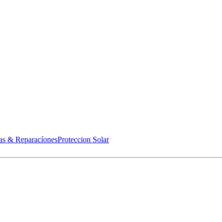
as & Reparacíones
Proteccion Solar