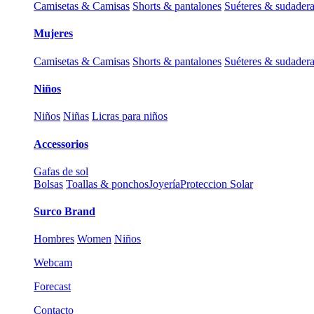
Camisetas & Camisas
Shorts & pantalones
Suéteres & sudader
Mujeres
Camisetas & Camisas
Shorts & pantalones
Suéteres & sudader
Niños
Niños
Niñas
Licras para niños
Accessorios
Gafas de sol
Bolsas
Toallas & ponchos
Joyería
Proteccion Solar
Surco Brand
Hombres
Women
Niños
Webcam
Forecast
Contacto