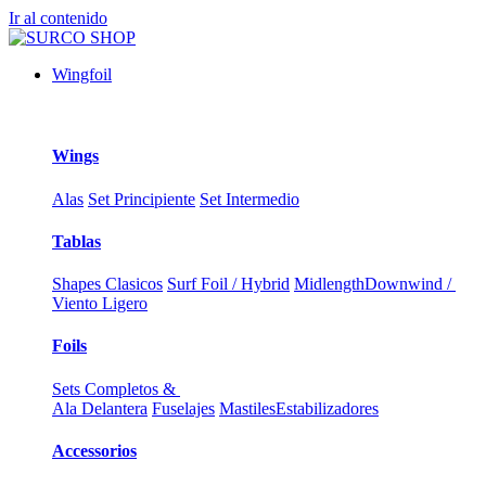
Ir al contenido
Wingfoil
Wings
Alas
Set Principiente
Set Intermedio
Tablas
Shapes Clasicos
Surf Foil / Hybrid
Midlength
Downwind /
Viento Ligero
Foils
Sets Completos &
Ala Delantera
Fuselajes
Mastiles
Estabilizadores
Accessorios