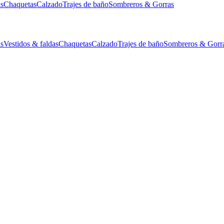
as
Chaquetas
Calzado
Trajes de baño
Sombreros & Gorras
as
Vestidos & faldas
Chaquetas
Calzado
Trajes de baño
Sombreros & Gorr