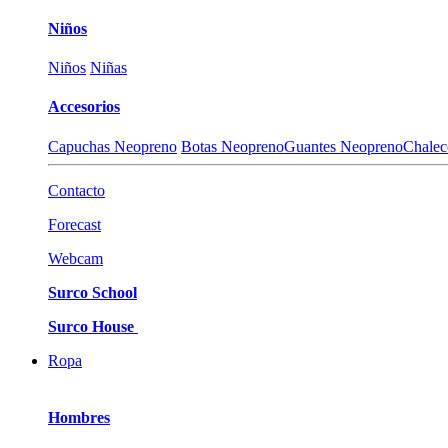
Niños
Niños
Niñas
Accesorios
Capuchas Neopreno
Botas Neopreno
Guantes Neopreno
Chalec
Contacto
Forecast
Webcam
Surco School
Surco House
Ropa
Hombres