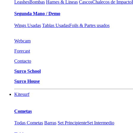
Leashes
Bombas
Harnes & Lineas
Cascos
Chalecos de Impacto
Segunda Mano / Demo
Wings Usadas
Tablas Usadas
Foils & Partes usados
Webcam
Forecast
Contacto
Surco School
Surco House
Kitesurf
Cometas
Todas Cometas
Barras
Set Principiente
Set Intermedio