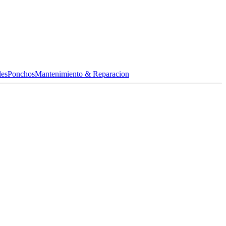
les
Ponchos
Mantenimiento & Reparacion