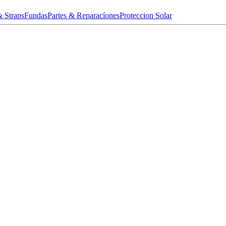
& Straps
Fundas
Partes & Reparacíones
Proteccion Solar