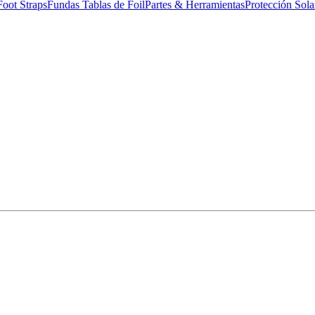
Foot Straps
Fundas Tablas de Foil
Partes & Herramientas
Protección Sola