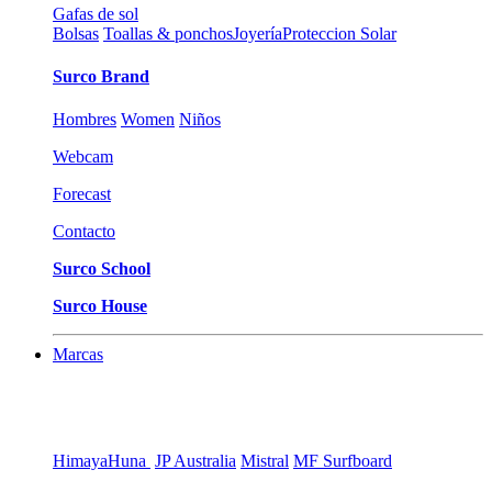
Gafas de sol
Bolsas
Toallas & ponchos
Joyería
Proteccion Solar
Surco Brand
Hombres
Women
Niños
Webcam
Forecast
Contacto
Surco School
Surco House
Marcas
Himaya
Huna
JP Australia
Mistral
MF Surfboard