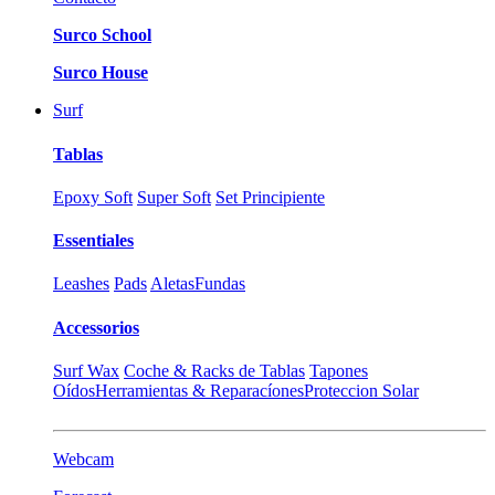
Surco School
Surco House
Surf
Tablas
Epoxy Soft
Super Soft
Set Principiente
Essentiales
Leashes
Pads
Aletas
Fundas
Accessorios
Surf Wax
Coche & Racks de Tablas
Tapones
Oídos
Herramientas & Reparacíones
Proteccion Solar
Webcam