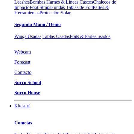
Leashes
Bombas
Harnes & Lineas
Cascos
Chalecos de
Impacto
Foot Straps
Fundas Tablas de Foil
Partes &
Herramientas
Protección Solar
Segunda Mano / Demo
Wings Usadas
Tablas Usadas
Foils & Partes usados
Webcam
Forecast
Contacto
Surco School
Surco House
Kitesurf
Cometas