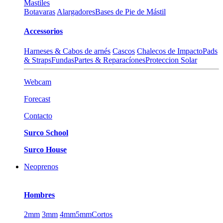
Mastiles
Botavaras
Alargadores
Bases de Pie de Mástil
Accessorios
Harneses & Cabos de arnés
Cascos
Chalecos de Impacto
Pads
& Straps
Fundas
Partes & Reparacíones
Proteccion Solar
Webcam
Forecast
Contacto
Surco School
Surco House
Neoprenos
Hombres
2mm
3mm
4mm
5mm
Cortos