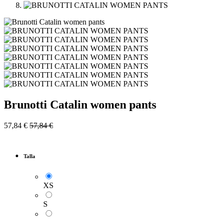
Brunotti Catalin women pants
57,84
€
57,84
€
Talla
XS
S