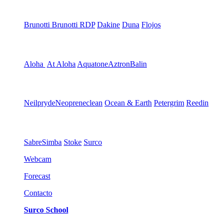
Brunotti
Brunotti RDP
Dakine
Duna
Flojos
Aloha
At Aloha
Aquatone
Aztron
Balin
Neilpryde
Neopreneclean
Ocean & Earth
Petergrim
Reedin
Sabre
Simba
Stoke
Surco
Webcam
Forecast
Contacto
Surco School