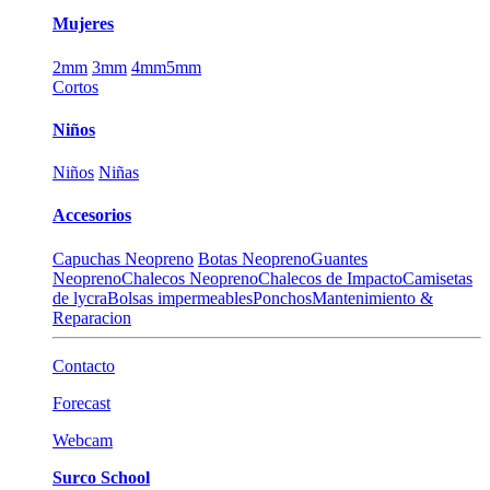
Mujeres
2mm
3mm
4mm
5mm
Cortos
Niños
Niños
Niñas
Accesorios
Capuchas Neopreno
Botas Neopreno
Guantes
Neopreno
Chalecos Neopreno
Chalecos de Impacto
Camisetas
de lycra
Bolsas impermeables
Ponchos
Mantenimiento &
Reparacion
Contacto
Forecast
Webcam
Surco School