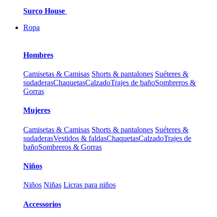
Surco House
Ropa
Hombres
Camisetas & Camisas
Shorts & pantalones
Suéteres &
sudaderas
Chaquetas
Calzado
Trajes de baño
Sombreros &
Gorras
Mujeres
Camisetas & Camisas
Shorts & pantalones
Suéteres &
sudaderas
Vestidos & faldas
Chaquetas
Calzado
Trajes de
baño
Sombreros & Gorras
Niños
Niños
Niñas
Licras para niños
Accessorios