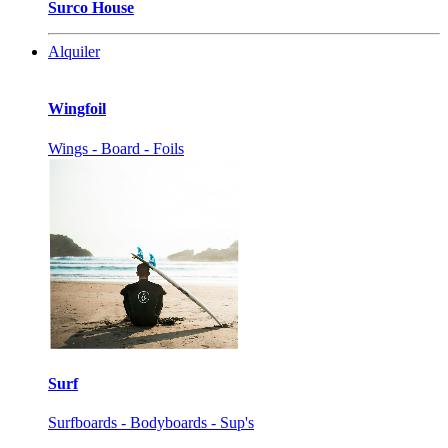
Surco House
Alquiler
Wingfoil
Wings - Board - Foils
Surf
Surfboards - Bodyboards - Sup's