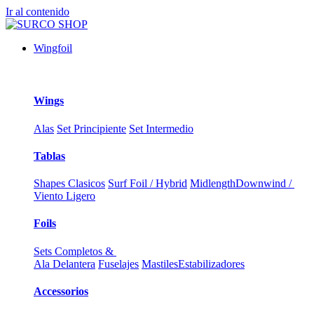
Ir al contenido
Wingfoil
Wings
Alas
Set Principiente
Set Intermedio
Tablas
Shapes Clasicos
Surf Foil / Hybrid
Midlength
Downwind /
Viento Ligero
Foils
Sets Completos &
Ala Delantera
Fuselajes
Mastiles
Estabilizadores
Accessorios