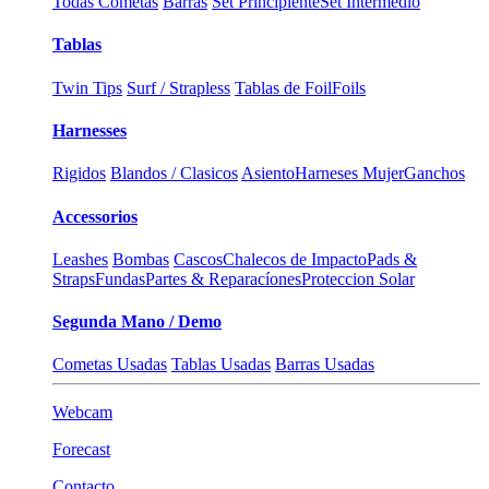
Todas Cometas
Barras
Set Principiente
Set Intermedio
Tablas
Twin Tips
Surf / Strapless
Tablas de Foil
Foils
Harnesses
Rigidos
Blandos / Clasicos
Asiento
Harneses Mujer
Ganchos
Accessorios
Leashes
Bombas
Cascos
Chalecos de Impacto
Pads &
Straps
Fundas
Partes & Reparacíones
Proteccion Solar
Segunda Mano / Demo
Cometas Usadas
Tablas Usadas
Barras Usadas
Webcam
Forecast
Contacto