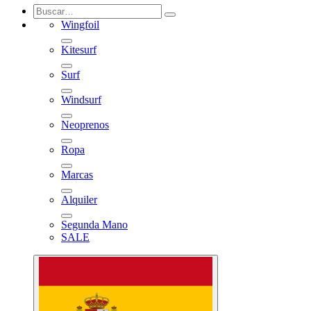
Wingfoil
Kitesurf
Surf
Windsurf
Neoprenos
Ropa
Marcas
Alquiler
Segunda Mano
SALE