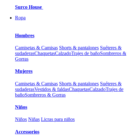
Surco House
Ropa
Hombres
Camisetas & Camisas
Shorts & pantalones
Suéteres &
sudaderas
Chaquetas
Calzado
Trajes de baño
Sombreros &
Gorras
Mujeres
Camisetas & Camisas
Shorts & pantalones
Suéteres &
sudaderas
Vestidos & faldas
Chaquetas
Calzado
Trajes de
baño
Sombreros & Gorras
Niños
Niños
Niñas
Licras para niños
Accessorios