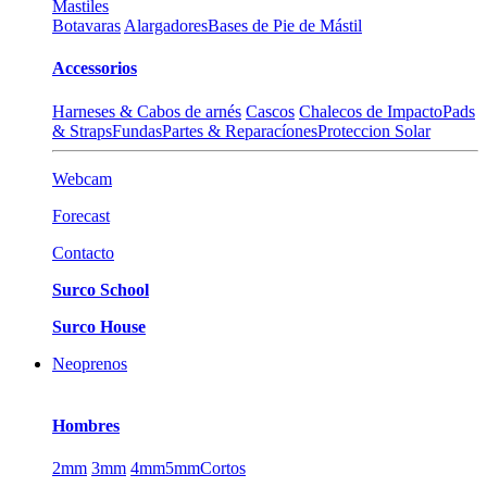
Mastiles
Botavaras
Alargadores
Bases de Pie de Mástil
Accessorios
Harneses & Cabos de arnés
Cascos
Chalecos de Impacto
Pads
& Straps
Fundas
Partes & Reparacíones
Proteccion Solar
Webcam
Forecast
Contacto
Surco School
Surco House
Neoprenos
Hombres
2mm
3mm
4mm
5mm
Cortos