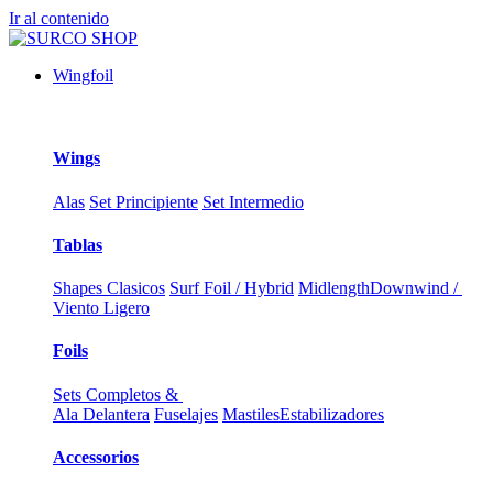
Ir al contenido
Wingfoil
Wings
Alas
Set Principiente
Set Intermedio
Tablas
Shapes Clasicos
Surf Foil / Hybrid
Midlength
Downwind /
Viento Ligero
Foils
Sets Completos &
Ala Delantera
Fuselajes
Mastiles
Estabilizadores
Accessorios