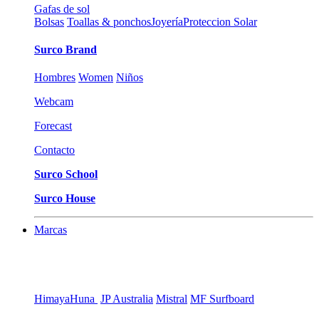
Gafas de sol
Bolsas
Toallas & ponchos
Joyería
Proteccion Solar
Surco Brand
Hombres
Women
Niños
Webcam
Forecast
Contacto
Surco School
Surco House
Marcas
Himaya
Huna
JP Australia
Mistral
MF Surfboard