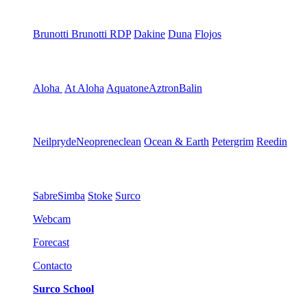
Brunotti
Brunotti RDP
Dakine
Duna
Flojos
Aloha
At Aloha
Aquatone
Aztron
Balin
Neilpryde
Neopreneclean
Ocean & Earth
Petergrim
Reedin
Sabre
Simba
Stoke
Surco
Webcam
Forecast
Contacto
Surco School