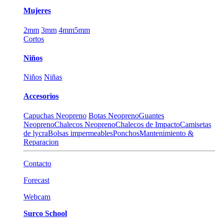
Mujeres
2mm
3mm
4mm
5mm
Cortos
Niños
Niños
Niñas
Accesorios
Capuchas Neopreno
Botas Neopreno
Guantes
Neopreno
Chalecos Neopreno
Chalecos de Impacto
Camisetas
de lycra
Bolsas impermeables
Ponchos
Mantenimiento &
Reparacion
Contacto
Forecast
Webcam
Surco School