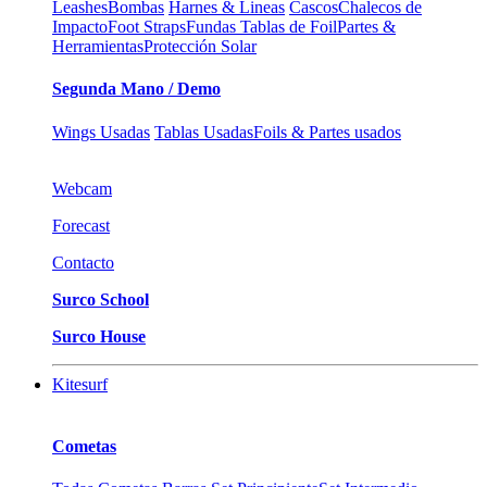
Leashes
Bombas
Harnes & Lineas
Cascos
Chalecos de
Impacto
Foot Straps
Fundas Tablas de Foil
Partes &
Herramientas
Protección Solar
Segunda Mano / Demo
Wings Usadas
Tablas Usadas
Foils & Partes usados
Webcam
Forecast
Contacto
Surco School
Surco House
Kitesurf
Cometas