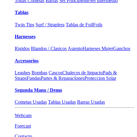
Todas Cometas
Barras
Set Principiente
Set Intermedio
Tablas
Twin Tips
Surf / Strapless
Tablas de Foil
Foils
Harnesses
Rigidos
Blandos / Clasicos
Asiento
Harneses Mujer
Ganchos
Accessorios
Leashes
Bombas
Cascos
Chalecos de Impacto
Pads &
Straps
Fundas
Partes & Reparacíones
Proteccion Solar
Segunda Mano / Demo
Cometas Usadas
Tablas Usadas
Barras Usadas
Webcam
Forecast
Contacto