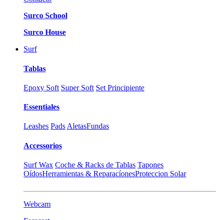
Surco School
Surco House
Surf
Tablas
Epoxy Soft
Super Soft
Set Principiente
Essentiales
Leashes
Pads
Aletas
Fundas
Accessorios
Surf Wax
Coche & Racks de Tablas
Tapones
Oídos
Herramientas & Reparacíones
Proteccion Solar
Webcam